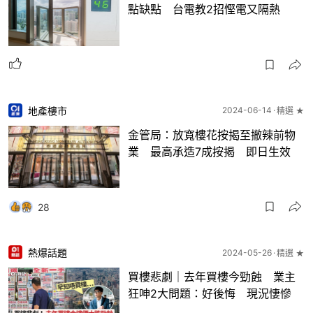
點缺點 台電教2招慳電又隔熱
地產樓市
2024-06-14
精選 ★
金管局：放寬樓花按揭至撤辣前物
業 最高承造7成按揭 即日生效
28
熱爆話題
2024-05-26
精選 ★
買樓悲劇｜去年買樓今勁蝕 業主
狂呻2大問題：好後悔 現況悽慘