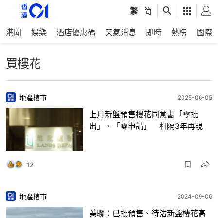
繁
|
简
港聞
娛樂
酒店優惠碼
天氣消息
即時
熱榜
國際
買樓花
地產樓市
2025-06-05
上月新盤預售樓花同意書「零批
出」、「零申請」 相隔3年再現
12
地產樓市
2024-09-06
美聯：已批預售、待沽新盤樓花高