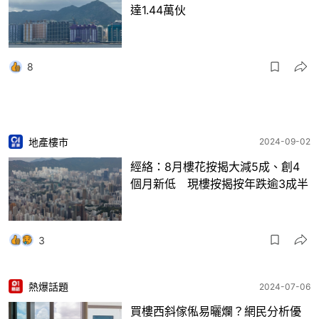
達1.44萬伙
8
地產樓市
2024-09-02
經絡：8月樓花按揭大減5成、創4
個月新低 現樓按揭按年跌逾3成半
3
熱爆話題
2024-07-06
買樓西斜傢俬易曬爛？網民分析優