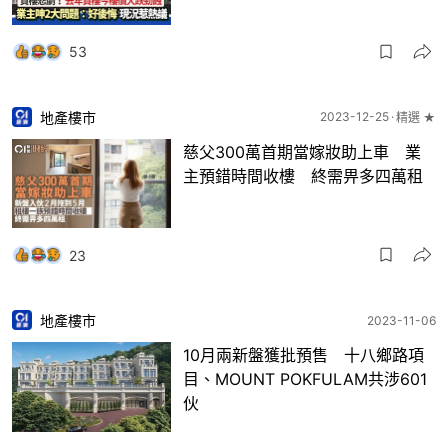
53
地產樓市
2023-12-25
精選 ★
慈父300萬首期當嫁妝助上車 業
主預錯時間收樓 終需畀多四萬租
23
地產樓市
2023-11-06
10月兩新盤獲批預售 十八鄉路項
目、MOUNT POKFULAM共涉601
伙