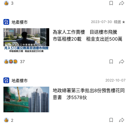
3
地產樓市
2023-07-30
精選 ★
為家人工作賣樓 目送樓市飛騰
市區租樓20載 租金支出近500萬
37
地產樓市
2022-10-07
地政總署第三季批出8份預售樓花同
意書 涉5578伙
2