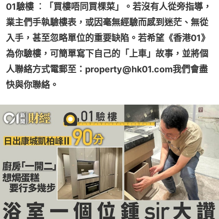
01驗樓 ︰「買樓唔同買棵菜」。若沒有人從旁指導，
業主們手執驗樓表，或因毫無經驗而感到迷茫、無從
入手，甚至忽略單位的重要缺陷。若希望《香港01》
為你驗樓，可簡單寫下自己的「上車」故事，並將個
人聯絡方式電郵至：property@hk01.com我們會盡
快與你聯絡。