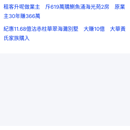
租客升呢做業主 斥619萬購鰂魚涌海光苑2房 原業
主30年賺366萬
紀惠11.68億沽赤柱華翠海灘別墅 大賺10億 大華黃
氏家族購入