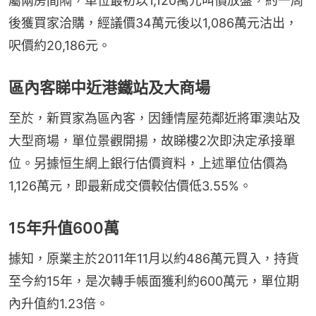
屬兩房間隔，單位最初以1,120萬元叫價放盤，約一周
後獲買家洽購，經議價34萬元後以1,086萬元沽出，
呎價約20,186元。
區內客睇中近港鐵站及大商場
至於，新買家為區內客，因鍾情屋苑鄰近將軍澳站及
大型商場，單位景觀開揚，故睇樓2次即決定承接單
位。另據恒生網上銀行估價資料，上述單位估價為
1,126萬元，即最新成交價較估價低3.55%。
15年升值600萬
據知，原業主於2011年11月以約486萬元買入，持貨
至今約15年，是次轉手帳面獲利約600萬元，單位期
內升值約1.23倍。