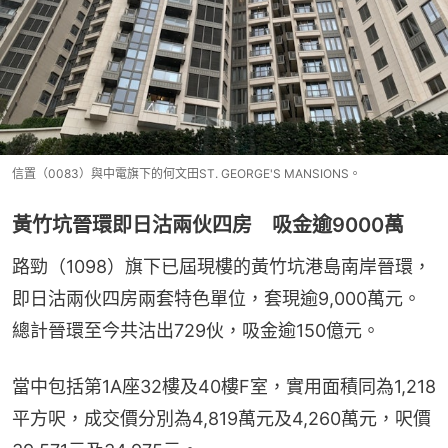
信置（0083）與中電旗下的何文田ST. GEORGE'S MANSIONS。
黃竹坑晉環即日沽兩伙四房 吸金逾9000萬
路勁（1098）旗下已屆現樓的黃竹坑港島南岸晉環，
即日沽兩伙四房兩套特色單位，套現逾9,000萬元。
總計晉環至今共沽出729伙，吸金逾150億元。
當中包括第1A座32樓及40樓F室，實用面積同為1,218
平方呎，成交價分別為4,819萬元及4,260萬元，呎價