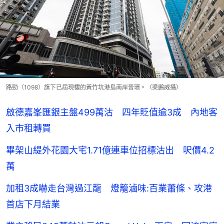
路勁（1098）旗下已屆現樓的黃竹坑港島南岸晉環。（梁鵬威攝）
啟德嘉峯匯銀主盤499萬沽 四年貶值逾3成 內地客
入市租轉買
畢架山緹外花園大宅1.71億連車位招標沽出 呎價4.2
萬
加租3成嚇走台灣過江龍 燈籠滷味:百業蕭條、攻港
首店下月結業