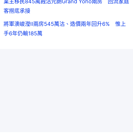
業主移民845萬蝕沽元朗Grand Yoho兩房 回流家庭
客撈底承接
將軍澳峻瀅II兩房545萬沽、造價兩年回升6% 惟上
手6年仍輸185萬