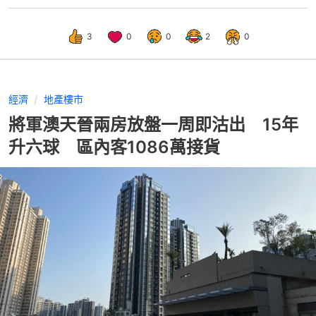
3
0
0
2
0
經濟
地產樓市
將軍澳天晉兩房放盤一周即沽出 15年
升六球 區內客1086萬接貨