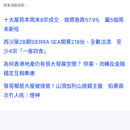
將軍澳都會駅。
十大屋苑本周末8宗成交 按周急跌57.9% 屬5個周
末新低
西沙第2B期SIERRA SEA開賣218伙、全數沽清 至
少4宗「一客四食」
為何香港地產仍有很大發展空間？ 供需、流轉及金融
穩定互相牽連
發哥鄰居大屋被接管！山頂加列山道銀主盤 拍賣兩
次冇人吼｜燈神