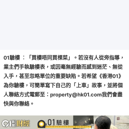
01驗樓 ︰「買樓唔同買棵菜」。若沒有人從旁指導，
業主們手執驗樓表，或因毫無經驗而感到迷茫、無從
入手，甚至忽略單位的重要缺陷。若希望《香港01》
為你驗樓，可簡單寫下自己的「上車」故事，並將個
人聯絡方式電郵至：property@hk01.com我們會盡
快與你聯絡。