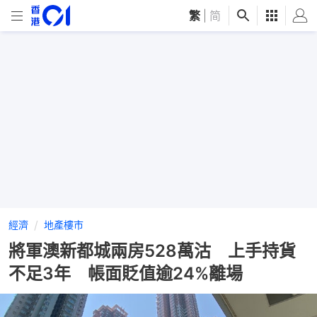
繁
|
简
經濟
地產樓市
將軍澳新都城兩房528萬沽 上手持貨
不足3年 帳面貶值逾24%離場