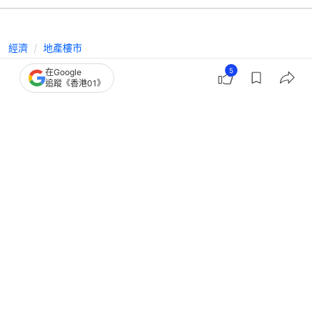
經濟
地產樓市
無懼事故單位同層！買家605萬平執新
5
在Google
追蹤《香港01》
港城三房 低估價逾兩成
撰文：
黃祐樺
出版：
2026-02-10 16:43
更新：
2026-02-10 16:43