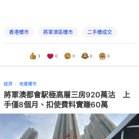
香港樓市
將軍澳區樓市
二手樓成交
3
0
0
0
0
經濟
地產樓市
將軍澳都會駅極高層三房920萬沽 上
手僅8個月、扣使費料實賺60萬