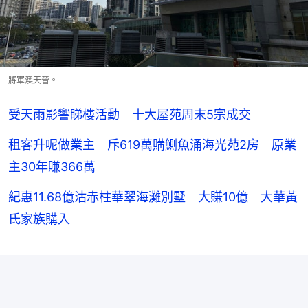
將軍澳天晉。
受天雨影響睇樓活動 十大屋苑周末5宗成交
租客升呢做業主 斥619萬購鰂魚涌海光苑2房 原業
主30年賺366萬
紀惠11.68億沽赤柱華翠海灘別墅 大賺10億 大華黃
氏家族購入