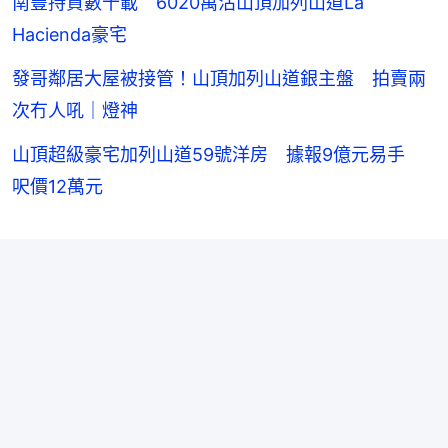
南豐持貨數十載 6020萬沽山頂加列山道La
Hacienda豪宅
發哥鄰居大屋被接管！山頂加列山道銀主盤 拍賣兩
次冇人吼｜燈神
山頂超級豪宅加列山道59號洋房 據報9億元易手
呎價12萬元