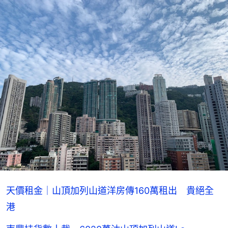
天價租金｜山頂加列山道洋房傳160萬租出 貴絕全
港