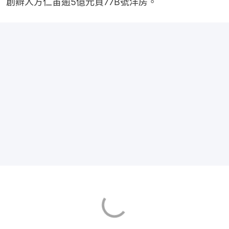
創辧人方仁宙逾5億元買77B號洋房。