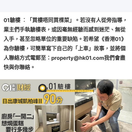
01驗樓 ︰「買樓唔同買棵菜」。若沒有人從旁指導，
業主們手執驗樓表，或因毫無經驗而感到迷茫、無從
入手，甚至忽略單位的重要缺陷。若希望《香港01》
為你驗樓，可簡單寫下自己的「上車」故事，並將個
人聯絡方式電郵至：property@hk01.com我們會盡
快與你聯絡。