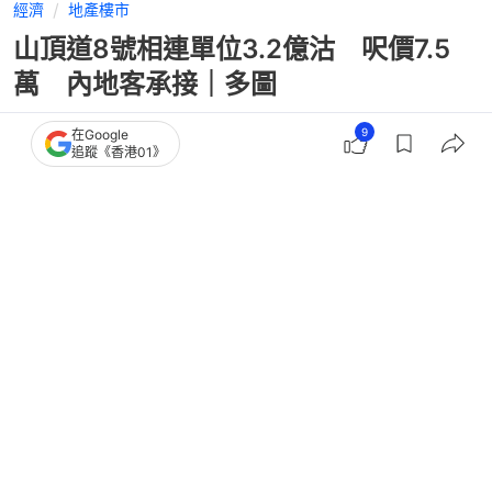
經濟
地產樓市
山頂道8號相連單位3.2億沽 呎價7.5
萬 內地客承接｜多圖
9
在Google
追蹤《香港01》
撰文：
蔡偉南
出版：
2026-04-29 07:00
更新：
2026-04-29 12:46