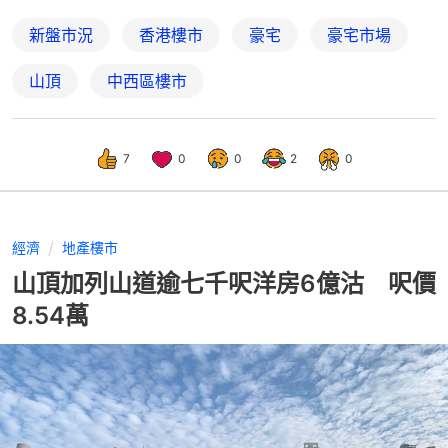
新盤市況
香港樓市
豪宅
豪宅市場
山頂
中西區樓市
7
0
0
2
0
經濟
地產樓市
山頂加列山道逾七千呎洋房6億沽 呎價
8.54萬