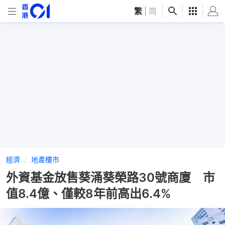
繁
|
简
經濟
地產樓市
外資基金放售葵涌葵榮路30號商廈 市
值8.4億、僅較8年前高出6.4%