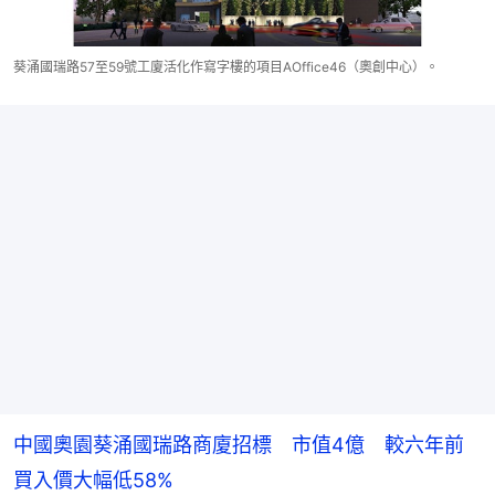
葵涌國瑞路57至59號工廈活化作寫字樓的項目AOffice46（奧創中心）。
中國奧園葵涌國瑞路商廈招標 市值4億 較六年前
買入價大幅低58%