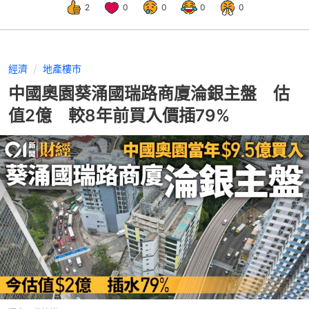
2
0
0
0
0
經濟
地產樓市
中國奧園葵涌國瑞路商廈淪銀主盤 估
值2億 較8年前買入價插79%