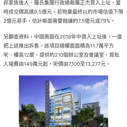
邦家族後人、羅氏集團行政總裁羅正杰買入上址，當
時成交價高達9.5億元。若物業最終以約市場估值下限
2億元易手，估計帳面需要蝕讓約7.5億元或79%。
另翻查資料，中國奧園在2018年中買入上址後，一度
把上述推出拆售。該項目總樓面面積為11.7萬平方
呎，樓高12層，提供約210個辦公室及會議室，首批
入場費由149萬元起，呎價由7,100至13,277元。