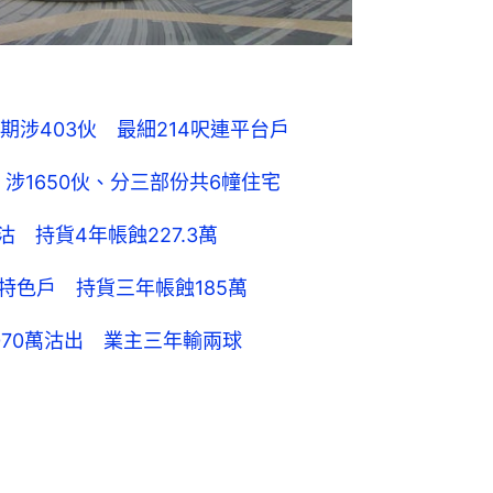
涉403伙 最細214呎連平台戶
涉1650伙、分三部份共6幢住宅
 持貨4年帳蝕227.3萬
特色戶 持貨三年帳蝕185萬
70萬沽出 業主三年輸兩球