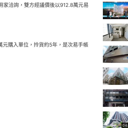
用家洽詢，雙方經議價後以912.8萬元易
2.5萬元購入單位，拎貨約5年，是次易手帳
。
04