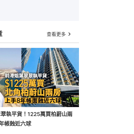
章
查看更多
翠執平貨！1225萬買柏蔚山兩
年帳蝕近六球