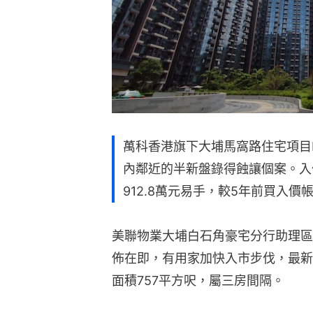
萬科香港旗下大埔馬窩路住宅項目L
內鄰近的半新盤錄得蝕讓個案。入
912.8萬元易手，較5年前買入價
美聯物業大埔白石角豪宅分行助理區
佈在即，有用家加快入市步伐，最新
面積757平方呎，屬三房間隔。