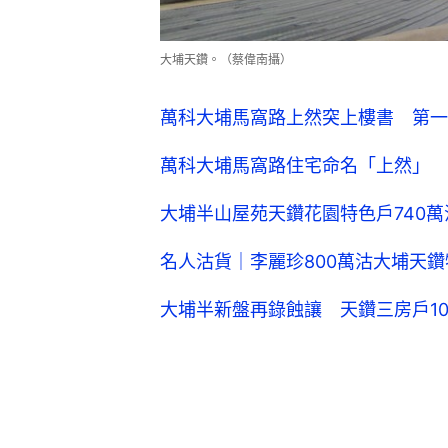
大埔天鑽。（蔡偉南攝）
萬科大埔馬窩路上然突上樓書 第一期
萬科大埔馬窩路住宅命名「上然」 
大埔半山屋苑天鑽花園特色戶740萬沽
名人沽貨｜李麗珍800萬沽大埔天鑽
大埔半新盤再錄蝕讓 天鑽三房戶10