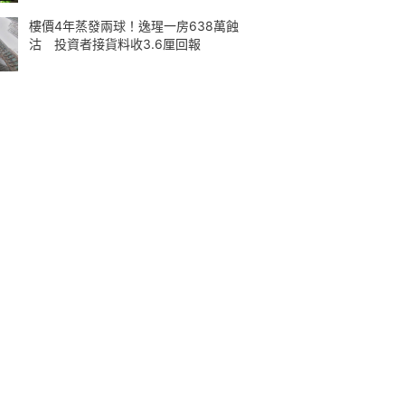
樓價4年蒸發兩球！逸瑆一房638萬蝕
沽 投資者接貨料收3.6厘回報