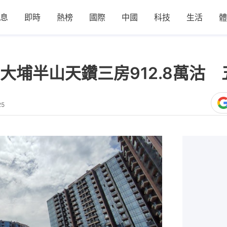
息
即時
熱榜
國際
中國
科技
生活
體
埔半山天鑽三房912.8萬沽 
25