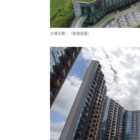
大埔天鑽。（蔡偉南攝）