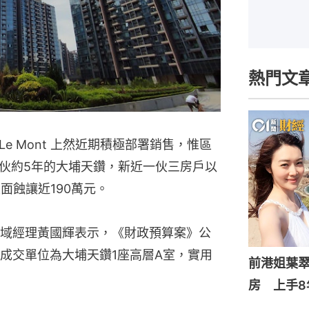
熱門文
e Mont 上然近期積極部署銷售，惟區
伙約5年的大埔天鑽，新近一伙三房戶以
帳面蝕讓近190萬元。
域經理黃國輝表示，《財政預算案》公
成交單位為大埔天鑽1座高層A室，實用
前港姐葉翠
房 上手8