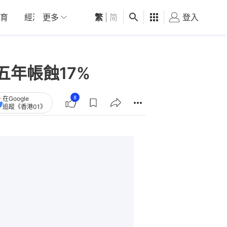
育
經濟
更多
01深圳
繁
觀點
|
简
健康
好食玩飛
登入
女
五年帳蝕17%
8
在Google
追蹤《香港01》