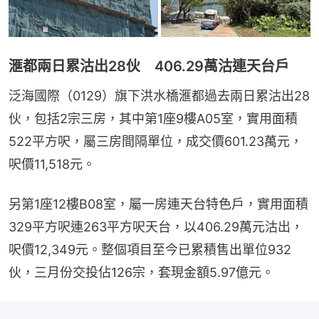
滙都兩日累沽出28伙 406.29萬沽連天台戶
泛海國際（0129）旗下洪水橋滙都過去兩日累沽出28
伙，包括2宗三房，其中第1座9樓A05室，實用面積
522平方呎，屬三房間隔單位，成交價601.23萬元，
呎價11,518元。
另第1座12樓B08室，屬一房連天台特色戶，實用面積
329平方呎連263平方呎天台，以406.29萬元沽出，
呎價12,349元。整個項目至今已累積售出單位932
伙，三月份交投佔126宗，套現金額5.97億元。