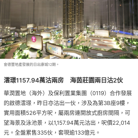
會德豐地產發展的日出康城12期。
澐璟1157.94萬沽兩房 海茵莊園兩日沽2伙
華潤置地（海外）及保利置業集團（0119）合作發展
的啟德澐璟，昨日亦沽出一伙，涉及為第3B座9樓，
實用面積526平方呎，屬兩房連開放式廚房間隔，可
望海景及泳池景，以1,157.94萬元沽出，呎價22,014
元。全盤累售335伙，套現逾133億元。