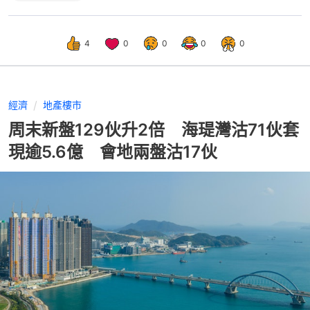
4
0
0
0
0
經濟
地產樓市
周末新盤129伙升2倍 海瑅灣沽71伙套
現逾5.6億 會地兩盤沽17伙