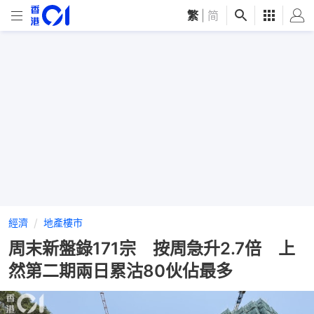
繁
|
简
經濟
地產樓市
周末新盤錄171宗 按周急升2.7倍 上
然第二期兩日累沽80伙佔最多