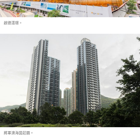
啟德澐璟。
將軍澳海茵莊園。