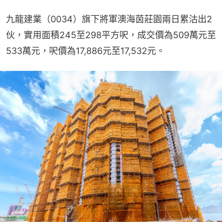
九龍建業（0034）旗下將軍澳海茵莊園兩日累沽出2
伙，實用面積245至298平方呎，成交價為509萬元至
533萬元，呎價為17,886元至17,532元。