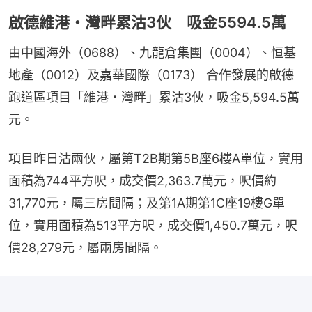
啟德維港・灣畔累沽3伙 吸金5594.5萬
由中國海外（0688）、九龍倉集團（0004）、恒基
地產（0012）及嘉華國際（0173） 合作發展的啟德
跑道區項目「維港・灣畔」累沽3伙，吸金5,594.5萬
元。
項目昨日沽兩伙，屬第T2B期第5B座6樓A單位，實用
面積為744平方呎，成交價2,363.7萬元，呎價約
31,770元，屬三房間隔；及第1A期第1C座19樓G單
位，實用面積為513平方呎，成交價1,450.7萬元，呎
價28,279元，屬兩房間隔。