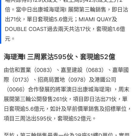
倍。當中日出康城海瑅灣I 展開第三輪銷售，即日沽
出71伙，單日套現逾5.6億元；MIAMI QUAY及
DOUBLE COAST過去兩天共沽17伙，套現逾1.6億
元。
海瑅灣I 三周累沽595伙、套現逾52億
由信和置業（0083）、嘉里建設（0683）、嘉華國
際（0173）、招商局置地（0978）及港鐵公司
（0066）合作發展的將軍澳日出康城海瑅灣I ，周末
展開第三輪公開發售261伙，項目即日沽出71伙，單
日套現逾5.6億元，如計及早前價單銷售及招標單位，
項目三周沽出595伙，套現逾52億元。
至於，第三輪銷售最貴一伙為2B座51樓D單位，實用