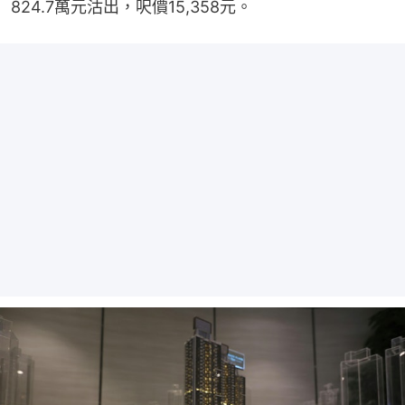
824.7萬元沽出，呎價15,358元。