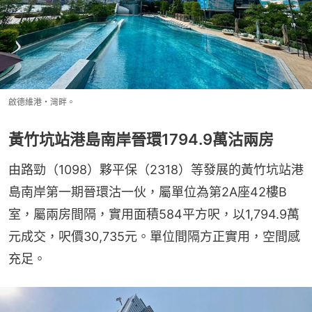
啟德維港・灣畔。
黃竹坑站港島南岸晉環1794.9萬沽兩房
由路勁（1098）夥平保（2318）等發展的黃竹坑站港
島南岸第一期晉環沽一伙，屬單位為第2A座42樓B
室，屬兩房間隔，實用面積584平方呎，以1,794.9萬
元成交，呎價30,735元。單位間隔方正實用，空間感
充足。