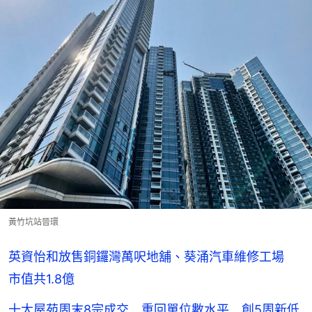
黃竹坑站晉環
英資怡和放售銅鑼灣萬呎地舖、葵涌汽車維修工場
市值共1.8億
十大屋苑周末8宗成交 重回單位數水平 創5周新低