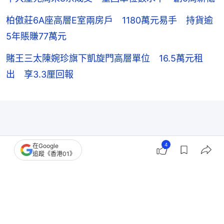
柏傲莊6A座高層E室兩房戶 1180萬元易手 持貨逾
5年賬賺77萬元
賭王三太陳婉珍旗下凱旋門高層單位 16.5萬元租
出 享3.3厘回報
4
在Google
追蹤《香港01》