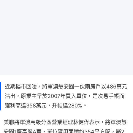
近期樓市回暖，將軍澳慧安園一伙兩房戶以486萬元
沽出，原業主早於2007年買入單位，是次易手帳面
獲利高達358萬元，升幅達280%。
美聯將軍澳高級分區營業經理林健偉表示，將軍澳慧
安園1座高層A室，單位實用面積約354平方呎，屬2