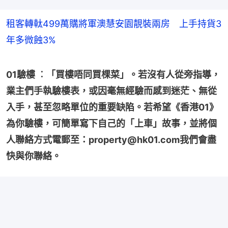
租客轉軚499萬購將軍澳慧安園靚裝兩房 上手持貨3
年多微蝕3%
01驗樓 ︰「買樓唔同買棵菜」。若沒有人從旁指導，
業主們手執驗樓表，或因毫無經驗而感到迷茫、無從
入手，甚至忽略單位的重要缺陷。若希望《香港01》
為你驗樓，可簡單寫下自己的「上車」故事，並將個
人聯絡方式電郵至：property@hk01.com我們會盡
快與你聯絡。