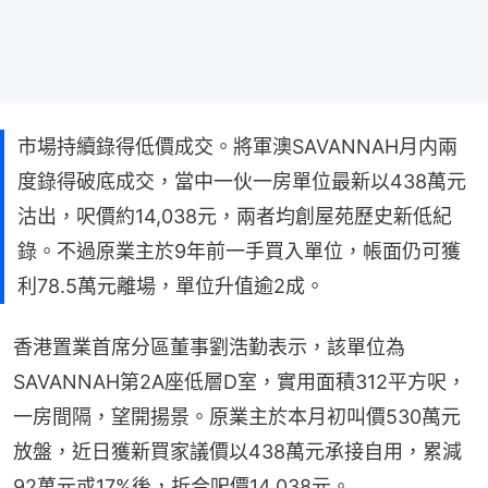
市場持續錄得低價成交。將軍澳SAVANNAH月内兩
度錄得破底成交，當中一伙一房單位最新以438萬元
沽出，呎價約14,038元，兩者均創屋苑歷史新低紀
錄。不過原業主於9年前一手買入單位，帳面仍可獲
利78.5萬元離場，單位升值逾2成。
香港置業首席分區董事劉浩勤表示，該單位為
SAVANNAH第2A座低層D室，實用面積312平方呎，
一房間隔，望開揚景。原業主於本月初叫價530萬元
放盤，近日獲新買家議價以438萬元承接自用，累減
92萬元或17%後，折合呎價14,038元。