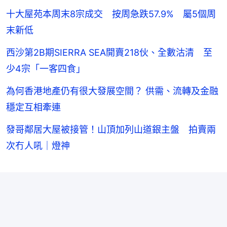
十大屋苑本周末8宗成交 按周急跌57.9% 屬5個周
末新低
西沙第2B期SIERRA SEA開賣218伙、全數沽清 至
少4宗「一客四食」
為何香港地產仍有很大發展空間？ 供需、流轉及金融
穩定互相牽連
發哥鄰居大屋被接管！山頂加列山道銀主盤 拍賣兩
次冇人吼｜燈神