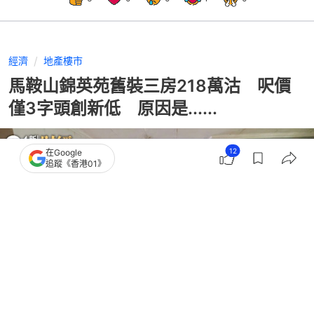
經濟
地產樓市
馬鞍山錦英苑舊裝三房218萬沽 呎價
僅3字頭創新低 原因是......
12
在Google
追蹤《香港01》
撰文：
李煥好