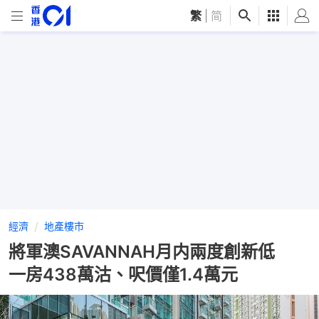
繁
|
简
經濟
地產樓市
將軍澳SAVANNAH月内兩度創新低
一房438萬沽、呎價僅1.4萬元