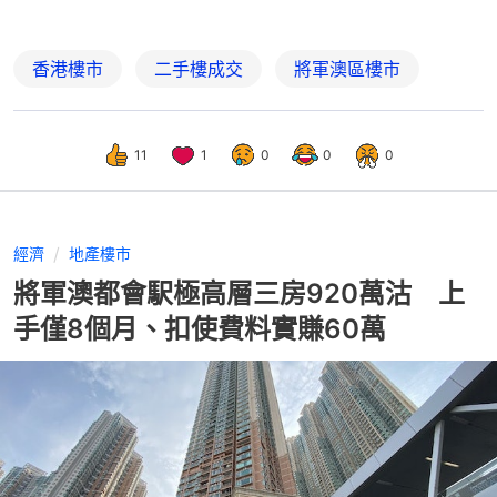
香港樓市
二手樓成交
將軍澳區樓市
11
1
0
0
0
經濟
地產樓市
將軍澳都會駅極高層三房920萬沽 上
手僅8個月、扣使費料實賺60萬