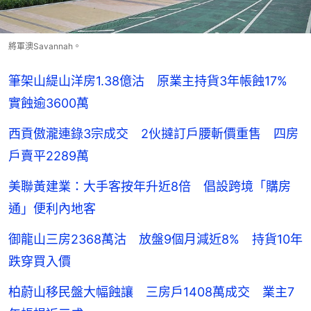
將軍澳Savannah。
筆架山緹山洋房1.38億沽 原業主持貨3年帳蝕17%
實蝕逾3600萬
西貢傲瀧連錄3宗成交 2伙撻訂戶腰斬價重售 四房
戶賣平2289萬
美聯黃建業：大手客按年升近8倍 倡設跨境「購房
通」便利內地客
御龍山三房2368萬沽 放盤9個月減近8% 持貨10年
跌穿買入價
柏蔚山移民盤大幅蝕讓 三房戶1408萬成交 業主7