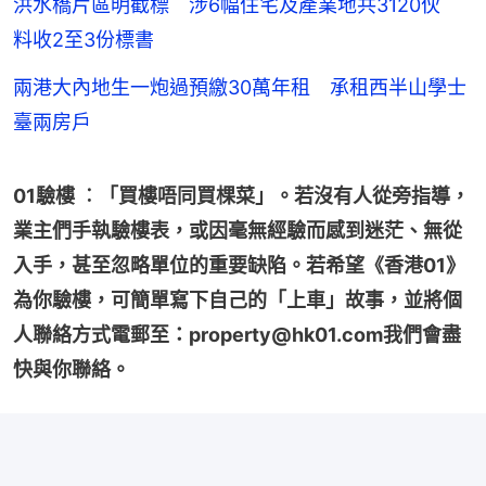
洪水橋片區明截標 涉6幅住宅及產業地共3120伙
料收2至3份標書
兩港大內地生一炮過預繳30萬年租 承租西半山學士
臺兩房戶
01驗樓 ︰「買樓唔同買棵菜」。若沒有人從旁指導，
業主們手執驗樓表，或因毫無經驗而感到迷茫、無從
入手，甚至忽略單位的重要缺陷。若希望《香港01》
為你驗樓，可簡單寫下自己的「上車」故事，並將個
人聯絡方式電郵至：property@hk01.com我們會盡
快與你聯絡。