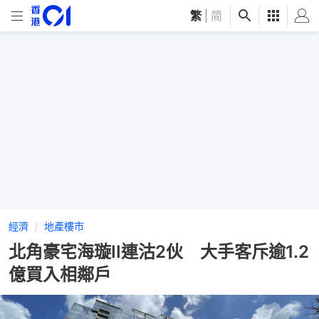
繁
|
简
經濟
地產樓市
北角豪宅海璇II連沽2伙 大手客斥逾1.2
億買入相鄰戶