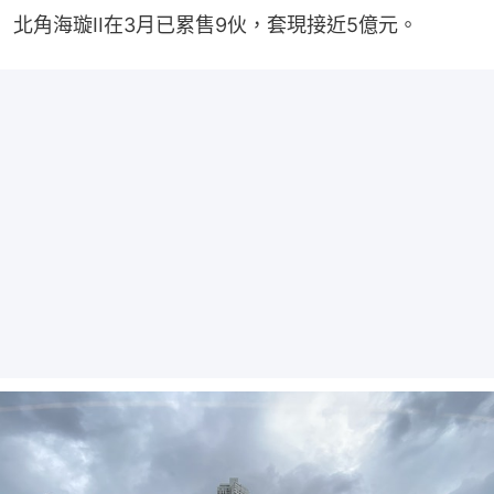
北角海璇II在3月已累售9伙，套現接近5億元。