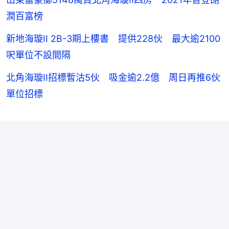
潤百富榜
新地海璇II 2B-3期上樓書 提供228伙 最大逾2100
呎單位不設間隔
北角海璇II招標暫沽5伙 吸金逾2.2億 周日再推6伙
單位招標