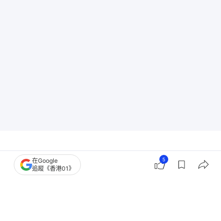
5
在Google
追蹤《香港01》
香港樓市
新盤市況
豪宅
豪宅市場