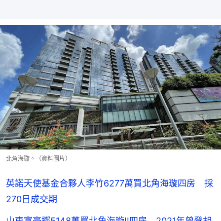
北角海璇。（資料圖片）
英諾天使基金合夥人李竹6277萬買北角海璇四房 採
270日成交期
山東富豪擲5148萬買北角海璇II四房 2021年曾登胡