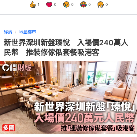
1
0
0
0
0
經濟
地產樓市
新世界深圳新盤瑧悅 入場價240萬人
民幣 推裝修傢俬套餐吸港客