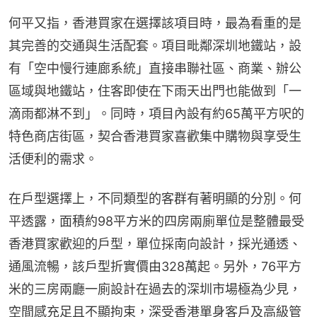
何平又指，香港買家在選擇該項目時，最為看重的是
其完善的交通與生活配套。項目毗鄰深圳地鐵站，設
有「空中慢行連廊系統」直接串聯社區、商業、辦公
區域與地鐵站，住客即使在下雨天出門也能做到「一
滴雨都淋不到」。同時，項目內設有約65萬平方呎的
特色商店街區，契合香港買家喜歡集中購物與享受生
活便利的需求。
在戶型選擇上，不同類型的客群有著明顯的分別。何
平透露，面積約98平方米的四房兩廁單位是整體最受
香港買家歡迎的戶型，單位採南向設計，採光通透、
通風流暢，該戶型折實價由328萬起。另外，76平方
米的三房兩廳一廁設計在過去的深圳市場極為少見，
空間感充足且不顯拘束，深受香港單身客戶及高級管