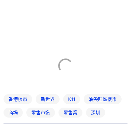
香港樓市
新世界
K11
油尖旺區樓市
商場
零售市道
零售業
深圳