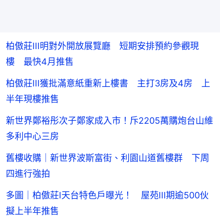
柏傲莊III明對外開放展覽廳 短期安排預約參觀現
樓 最快4月推售
柏傲莊III獲批滿意紙重新上樓書 主打3房及4房 上
半年現樓推售
新世界鄭裕彤次子鄭家成入市！斥2205萬購炮台山維
多利中心三房
舊樓收購｜新世界波斯富街、利園山道舊樓群 下周
四進行強拍
多圖｜柏傲莊I天台特色戶曝光！ 屋苑III期逾500伙
擬上半年推售