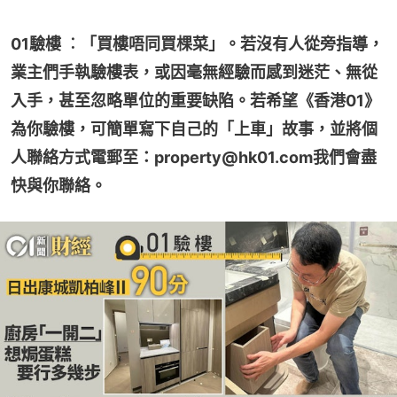
01驗樓 ︰「買樓唔同買棵菜」。若沒有人從旁指導，
業主們手執驗樓表，或因毫無經驗而感到迷茫、無從
入手，甚至忽略單位的重要缺陷。若希望《香港01》
為你驗樓，可簡單寫下自己的「上車」故事，並將個
人聯絡方式電郵至：property@hk01.com我們會盡
快與你聯絡。