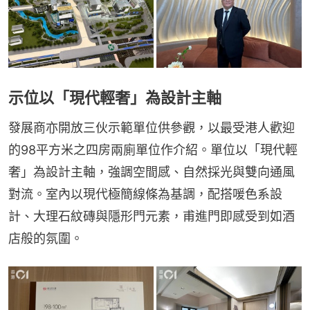
示位以「現代輕奢」為設計主軸
發展商亦開放三伙示範單位供參觀，以最受港人歡迎
的98平方米之四房兩廁單位作介紹。單位以「現代輕
奢」為設計主軸，強調空間感、自然採光與雙向通風
對流。室內以現代極簡線條為基調，配搭喛色系設
計、大理石紋磚與隱形門元素，甫進門即感受到如酒
店般的氛圍。