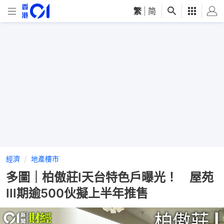
繁
|
简
經濟
地產樓市
多圖｜柏傲莊I天台特色戶曝光！ 屋苑
III期逾500伙擬上半年推售