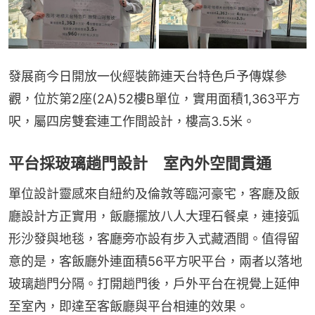
發展商今日開放一伙經裝飾連天台特色戶予傳媒參
觀，位於第2座(2A)52樓B單位，實用面積1,363平方
呎，屬四房雙套連工作間設計，樓高3.5米。
平台採玻璃趟門設計 室內外空間貫通
單位設計靈感來自紐約及倫敦等臨河豪宅，客廳及飯
廳設計方正實用，飯廳擺放八人大理石餐桌，連接弧
形沙發與地毯，客廳旁亦設有步入式藏酒間。值得留
意的是，客飯廳外連面積56平方呎平台，兩者以落地
玻璃趟門分隔。打開趟門後，戶外平台在視覺上延伸
至室內，即達至客飯廳與平台相連的效果。