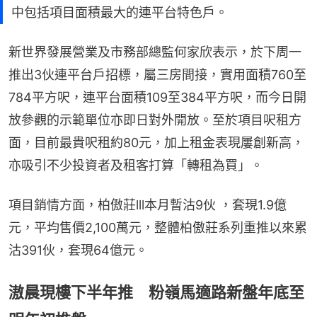
中包括項目面積最大的連平台特色戶。
新世界發展營業及市務部總監何家欣表示，於下周一
推出3伙連平台戶招標，屬三房間接，實用面積760至
784平方呎，連平台面積109至384平方呎，而今日開
放參觀的示範單位亦即日對外開放。至於項目呎租方
面，目前最貴呎租約80元，加上租金表現屢創新高，
亦吸引不少投資者及租客打算「轉租為買」。
項目銷情方面，柏傲莊lll本月暫沽9伙 ，套現1.9億
元，平均售價2,100萬元，整體柏傲莊系列重推以來累
沽391伙，套現64億元。
滶晨現樓下半年推 粉嶺馬適路新盤年底至