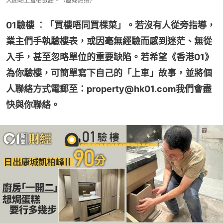
大圍站上蓋柏傲莊。（盧翊銘攝）
01驗樓 ︰「買樓唔同買棵菜」。若沒有人從旁指導，
業主們手執驗樓表，或因毫無經驗而感到迷茫、無從
入手，甚至忽略單位的重要缺陷。若希望《香港01》
為你驗樓，可簡單寫下自己的「上車」故事，並將個
人聯絡方式電郵至：property@hk01.com我們會盡
快與你聯絡。