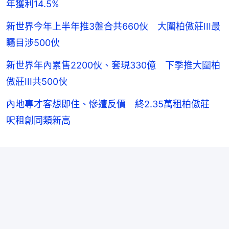
年獲利14.5%
新世界今年上半年推3盤合共660伙 大圍柏傲莊III最
矚目涉500伙
新世界年內累售2200伙、套現330億 下季推大圍柏
傲莊III共500伙
內地專才客想即住、慘遭反價 終2.35萬租柏傲莊
呎租創同類新高