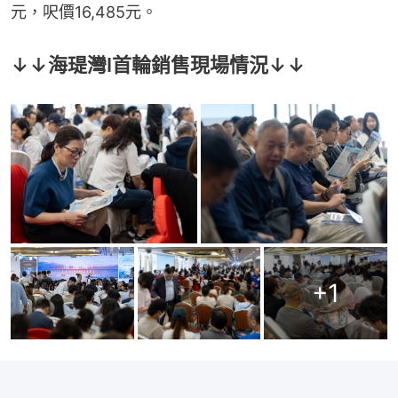
元，呎價16,485元。
↓↓海瑅灣I首輪銷售現場情況↓↓
+
1