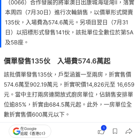
（0066）合作發展的將軍澳日出康城海瑅灣II，落實
本周四（7月30日）進行次輪銷售，以價單形式開賣
135伙，入場費為574.6萬元。另項目翌日（7月31
日）以招標形式發售141伙，該批單位全數位於第5A
及5B座。
價單發售135伙 入場費574.6萬起
該批價單發售135伙，戶型涵蓋一至兩房，折實售價
574.6萬至902.19萬元，折實呎價14,826元至 16,659
元。當中主打兩房連開放式廚房單位，佔銷售安排單
位逾85%，折實由684.5萬元起。此外，一房單位全
數折實售價600萬元以下。
1
在Google
該批入場單位為為5B座7樓F室，實用面積347平方
追蹤《香港01》