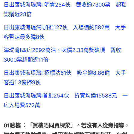
日出康城海瑅灣I 明賣254伙 截收逾7300票 超額
認購近28倍
日出康城海瑅灣I加推127伙 入場價約582萬 大手
客暫定最多購8伙
海瑅灣I四房2692萬沽、呎價2.33萬雙破頂 暫收
3000票超額近11倍
日出康城海瑅灣I 招標沽61伙 吸金逾8.86億 大手
客逾1.3億掃9伙
日出康城海瑅灣I首批254伙 折實均價15588元 一
房入場費572萬
01驗樓 ︰「買樓唔同買棵菜」。若沒有人從旁指導，