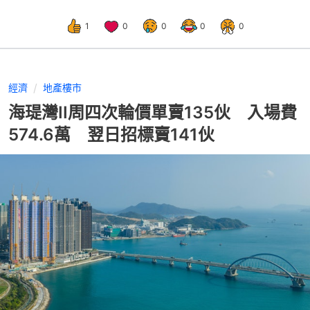
1
0
0
0
0
經濟
地產樓市
海瑅灣II周四次輪價單賣135伙 入場費
574.6萬 翌日招標賣141伙