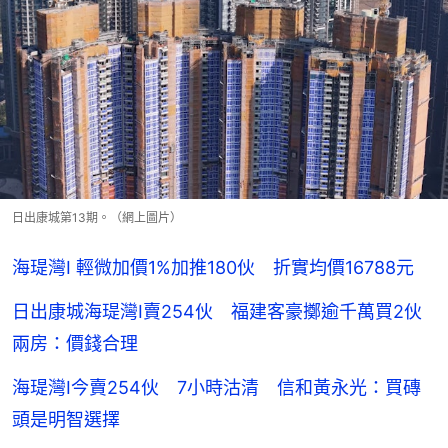
日出康城第13期。（網上圖片）
海瑅灣I 輕微加價1%加推180伙 折實均價16788元
日出康城海瑅灣I賣254伙 福建客豪擲逾千萬買2伙
兩房：價錢合理
海瑅灣I今賣254伙 7小時沽清 信和黃永光：買磚
頭是明智選擇