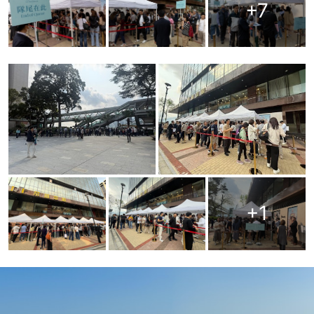
+
7
+
1