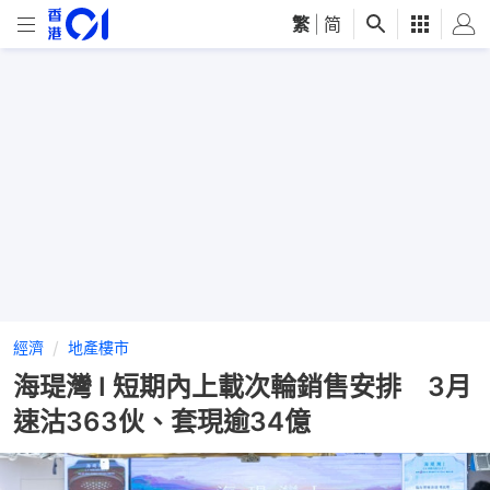
繁
|
简
經濟
地產樓市
海瑅灣 I 短期內上載次輪銷售安排 3月
速沽363伙、套現逾34億