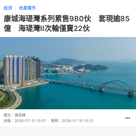
經濟
地產樓市
康城海瑅灣系列累售980伙 套現逾85
億 海瑅灣II次輪僅賣22伙
撰文：
黃祐樺
出版：
2026-07-31 10:31
更新：
2026-07-31 10:31