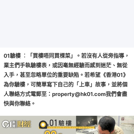
01驗樓 ︰「買樓唔同買棵菜」。若沒有人從旁指導，
業主們手執驗樓表，或因毫無經驗而感到迷茫、無從
入手，甚至忽略單位的重要缺陷。若希望《香港01》
為你驗樓，可簡單寫下自己的「上車」故事，並將個
人聯絡方式電郵至：property@hk01.com我們會盡
快與你聯絡。