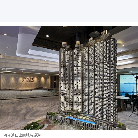
將軍澳日出康城海瑅灣。