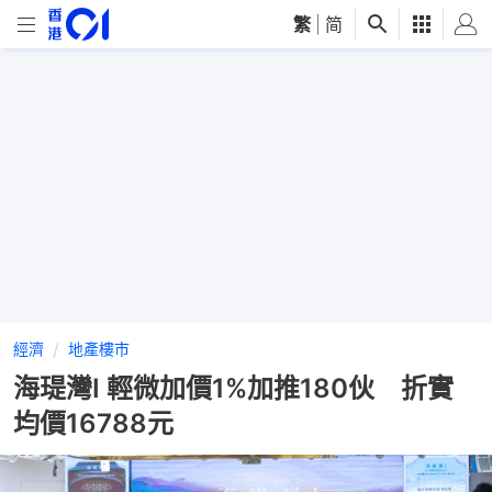
繁
|
简
經濟
地產樓市
海瑅灣I 輕微加價1%加推180伙 折實
均價16788元