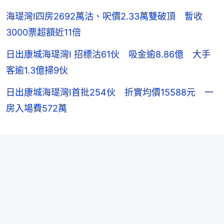
海瑅灣I四房2692萬沽、呎價2.33萬雙破頂 暫收
3000票超額近11倍
日出康城海瑅灣I 招標沽61伙 吸金逾8.86億 大手
客逾1.3億掃9伙
日出康城海瑅灣I首批254伙 折實均價15588元 一
房入場費572萬