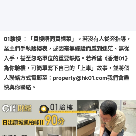
01驗樓 ︰「買樓唔同買棵菜」。若沒有人從旁指導，
業主們手執驗樓表，或因毫無經驗而感到迷茫、無從
入手，甚至忽略單位的重要缺陷。若希望《香港01》
為你驗樓，可簡單寫下自己的「上車」故事，並將個
人聯絡方式電郵至：property@hk01.com我們會盡
快與你聯絡。