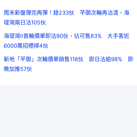
周末新盤彈完再彈！錄233伙 芊御次輪再沽清、海
瑅灣兩日沽105伙
海瑅灣II首輪價單即沽90伙、佔可售83% 大手客近
6000萬招標掃4伙
新地「芊御」次輪價單銷售118伙 即日沽逾98% 即
晚加推57伙