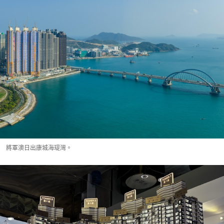
將軍澳日出康城海瑅灣。