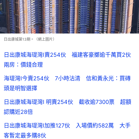
日出康城第13期。（網上圖片）
日出康城海瑅灣I賣254伙 福建客豪擲逾千萬買2伙
兩房：價錢合理
海瑅灣I今賣254伙 7小時沽清 信和黃永光：買磚
頭是明智選擇
日出康城海瑅灣I 明賣254伙 截收逾7300票 超額
認購近28倍
日出康城海瑅灣I加推127伙 入場價約582萬 大手
客暫定最多購8伙