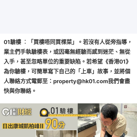
01驗樓 ︰「買樓唔同買棵菜」。若沒有人從旁指導，
業主們手執驗樓表，或因毫無經驗而感到迷茫、無從
入手，甚至忽略單位的重要缺陷。若希望《香港01》
為你驗樓，可簡單寫下自己的「上車」故事，並將個
人聯絡方式電郵至：property@hk01.com我們會盡
快與你聯絡。