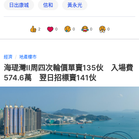
日出康城
信和
黃永光
2
0
0
0
0
經濟
地產樓市
海瑅灣II周四次輪價單賣135伙 入場費
574.6萬 翌日招標賣141伙