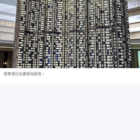
將軍澳日出康城海瑅灣。