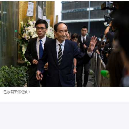
已故舖王鄧成波。