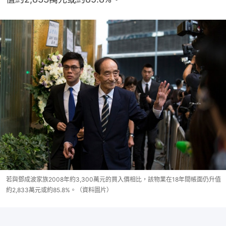
若與鄧成波家族2008年約3,300萬元的買入價相比，該物業在18年間帳面仍升值
約2,833萬元或約85.8%。（資料圖片）