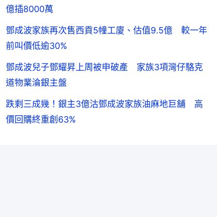
億插8000萬
鄧成波家族再次售西貢5幢工廈、估值9.5億 較一年
前叫價低逾30%
鄧成波兒子鄧耀昇上周被申破產 家族3項灣仔駱克
道物業淪銀主盤
跌剩三成幾！銀主3億沽鄧成波家族油麻地巨舖 高
價回購終重創63%