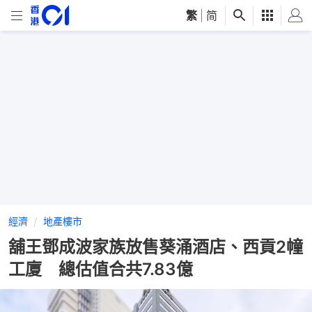
繁
|
简
經濟
地產樓市
舖王鄧成波家族放售葵涌酒店、西貢2幢
工廈 總估值合共7.83億