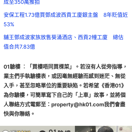
成至350萬推拍
安保工程1.73億買鄧成波西貢工廈銀主盤 8年貶值近
53%
舖王鄧成波家族放售葵涌酒店、西貢2幢工廈 總估
值合共7.83億
01驗樓 ︰「買樓唔同買棵菜」。若沒有人從旁指導，
業主們手執驗樓表，或因毫無經驗而感到迷茫、無從
入手，甚至忽略單位的重要缺陷。若希望《香港01》
為你驗樓，可簡單寫下自己的「上車」故事，並將個
人聯絡方式電郵至：property@hk01.com我們會盡
快與你聯絡。