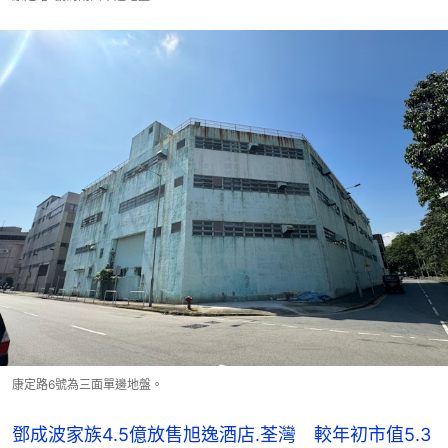
康定路6號為三面單邊地盤。
鄧成波家族4.5億放售旭逸酒店.荃灣 較年初市值5.3