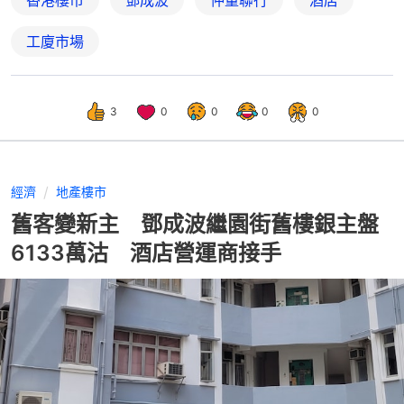
工廈市場
3
0
0
0
0
經濟
地產樓市
舊客變新主 鄧成波繼園街舊樓銀主盤
6133萬沽 酒店營運商接手