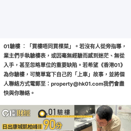
01驗樓 ︰「買樓唔同買棵菜」。若沒有人從旁指導，
業主們手執驗樓表，或因毫無經驗而感到迷茫、無從
入手，甚至忽略單位的重要缺陷。若希望《香港01》
為你驗樓，可簡單寫下自己的「上車」故事，並將個
人聯絡方式電郵至：property@hk01.com我們會盡
快與你聯絡。