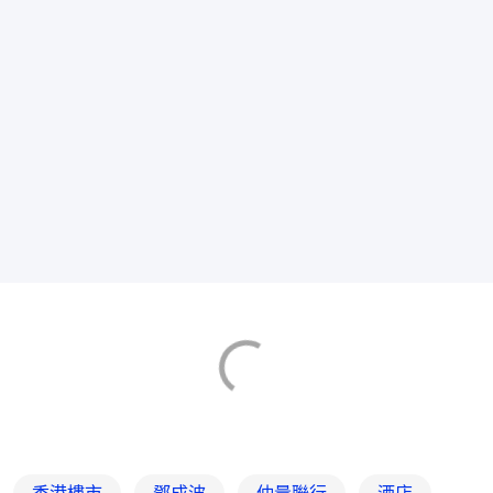
香港樓市
鄧成波
仲量聯行
酒店