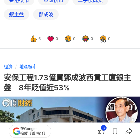
香港樓市
東區樓市
二手樓成交
銀主盤
鄧成波
6
0
0
0
0
經濟
地產樓市
安保工程1.73億買鄧成波西貢工廈銀主
盤 8年貶值近53%
3
在Google
追蹤《香港01》