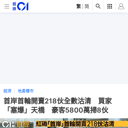
繁
|
简
經濟
地產樓市
首岸首輪開賣218伙全數沽清 買家
「塞爆」天橋 豪客5800萬掃8伙