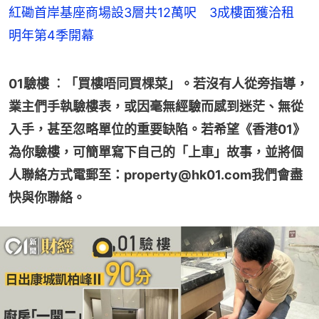
紅磡首岸基座商場設3層共12萬呎 3成樓面獲洽租
明年第4季開幕
01驗樓 ︰「買樓唔同買棵菜」。若沒有人從旁指導，
業主們手執驗樓表，或因毫無經驗而感到迷茫、無從
入手，甚至忽略單位的重要缺陷。若希望《香港01》
為你驗樓，可簡單寫下自己的「上車」故事，並將個
人聯絡方式電郵至：property@hk01.com我們會盡
快與你聯絡。