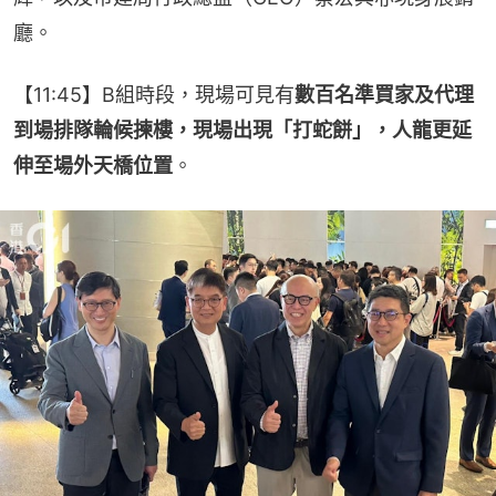
廳。
【11:45】B組時段，現場可見有
數百名準買家及代理
到場排隊輪候揀樓，現場出現「打蛇餅」，人龍更延
伸至場外天橋位置
。