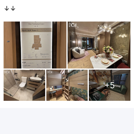
↓↓
+
5