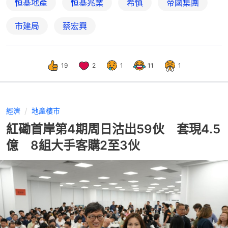
恒基地產
恒基兆業
希慎
帝國集團
市建局
蔡宏興
19
2
1
11
1
經濟
地產樓市
紅磡首岸第4期周日沽出59伙 套現4.5
億 8組大手客購2至3伙