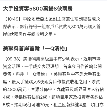
大手投資客5800萬掃8伙兩房
【10:49】中原地產亞太區副主席兼住宅副總裁陳永
傑表示，該行錄得一組客戶斥資約5,800萬元購入首
岸8伙兩房作長線收租之用。
美聯料首岸首輪「一Q清枱」
【09:38】美聯物業高級董事布少明表示，近期市場
資金活躍，一手成交表現理想，首岸今日作首輪公開
發售，料能「一Q清枱」。美聯客戶中不乏大手客出
席，最大手擬購入6伙兩房戶作投資收租之用，涉資
約4800萬元。客源分佈中，九龍區及新界區客人各佔
4成，港島區客佔約2成，該項目用家及投資者各約佔
5成。預期呎租可達70元，租金回報料逾4厘。項目亦