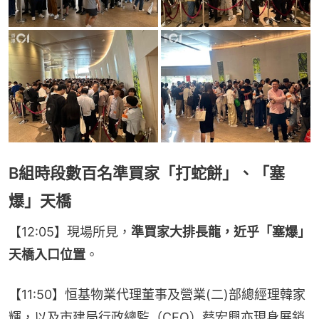
B組時段數百名準買家「打蛇餅」、「塞
爆」天橋
【12:05】現場所見，
準買家大排長龍，近乎「塞爆」
天橋入口位置
。
【11:50】恒基物業代理董事及營業(二)部總經理韓家
輝，以及市建局行政總監（CEO）蔡宏興亦現身展銷