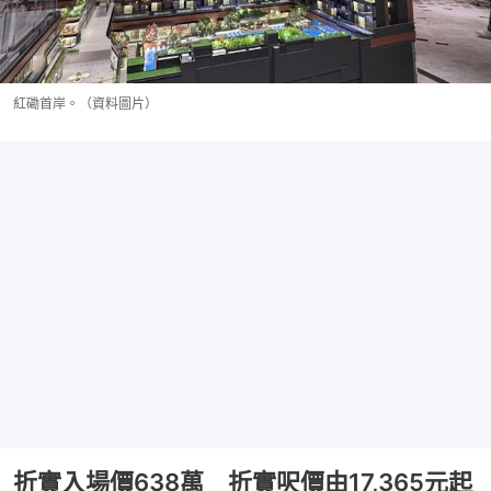
紅磡首岸。（資料圖片）
折實入場價638萬 折實呎價由17,365元起