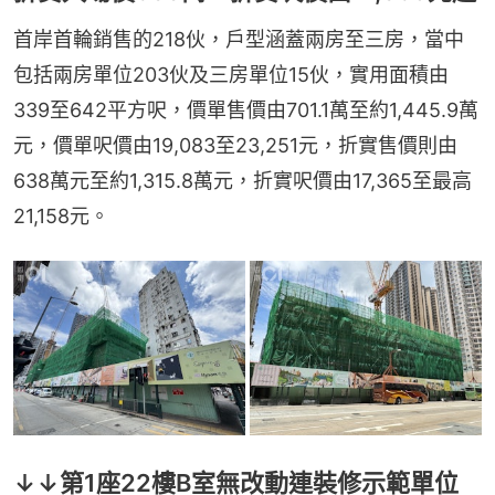
首岸首輪銷售的218伙，戶型涵蓋兩房至三房，當中
包括兩房單位203伙及三房單位15伙，實用面積由
339至642平方呎，價單售價由701.1萬至約1,445.9萬
元，價單呎價由19,083至23,251元，折實售價則由
638萬元至約1,315.8萬元，折實呎價由17,365至最高
21,158元。
↓↓第1座22樓B室無改動連裝修示範單位