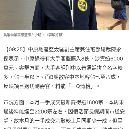
美聯物業高級董事布少明。（李煥好攝）
【09:25】中原地產亞太區副主席兼住宅部總裁陳永
傑表示，中原錄得有大手客擬購入8伙，涉資逾6000
萬元。客群方面，大手客組別中以普通話拼音名字較
多，佔一半以上。而B組散客中本地客佔七至八成，
反映項目適切剛需客，料能「一Q清枱」。
市況方面，本月一手成交最新錄得逾1600宗，本周末
過後料能達至2200宗左右，因復活節長假期間市道安
靜，故本月的一手成交宗數較上月同期少一成。但至