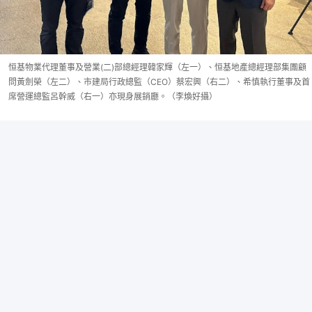
恒基物業代理董事及營業(二)部總經理韓家輝（左一）、恒基地產總經理部集團顧
問黃劍榮（左二）、市建局行政總監（CEO）蔡宏興（右二）、希慎執行董事及首
席營運總監呂幹威（右一）亦現身展銷廳。（李煥好攝）