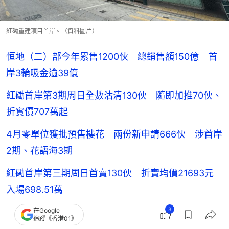
紅磡重建項目首岸。（資料圖片）
恒地（二）部今年累售1200伙 總銷售額150億 首
岸3輪吸金逾39億
紅磡首岸第3期周日全數沽清130伙 隨即加推70伙、
折實價707萬起
4月零單位獲批預售樓花 兩份新申請666伙 涉首岸
2期、花語海3期
紅磡首岸第三期周日首賣130伙 折實均價21693元
入場698.51萬
3
紅磡首岸第三期加推30伙 折實呎價21868元 折實
在Google
追蹤《香港01》
入場733.64萬