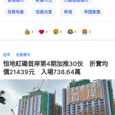
恒基地產
恒基兆業
希慎
帝國集團
3
0
0
0
0
經濟
地產樓市
恒地紅磡首岸第4期加推30伙 折實均
價21439元 入場738.64萬