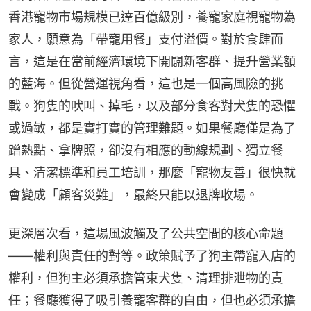
香港寵物市場規模已達百億級別，養寵家庭視寵物為
家人，願意為「帶寵用餐」支付溢價。對於食肆而
言，這是在當前經濟環境下開闢新客群、提升營業額
的藍海。但從營運視角看，這也是一個高風險的挑
戰。狗隻的吠叫、掉毛，以及部分食客對犬隻的恐懼
或過敏，都是實打實的管理難題。如果餐廳僅是為了
蹭熱點、拿牌照，卻沒有相應的動線規劃、獨立餐
具、清潔標準和員工培訓，那麼「寵物友善」很快就
會變成「顧客災難」，最終只能以退牌收場。
更深層次看，這場風波觸及了公共空間的核心命題
——權利與責任的對等。政策賦予了狗主帶寵入店的
權利，但狗主必須承擔管束犬隻、清理排泄物的責
任；餐廳獲得了吸引養寵客群的自由，但也必須承擔