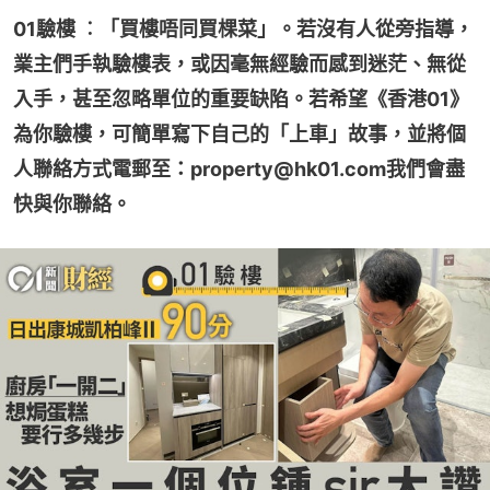
01驗樓 ︰「買樓唔同買棵菜」。若沒有人從旁指導，
業主們手執驗樓表，或因毫無經驗而感到迷茫、無從
入手，甚至忽略單位的重要缺陷。若希望《香港01》
為你驗樓，可簡單寫下自己的「上車」故事，並將個
人聯絡方式電郵至：property@hk01.com我們會盡
快與你聯絡。