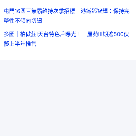
屯門16區巨無霸維持次季招標 港鐵鄧智輝：保持完
整性不傾向切細
多圖｜柏傲莊I天台特色戶曝光！ 屋苑III期逾500伙
擬上半年推售