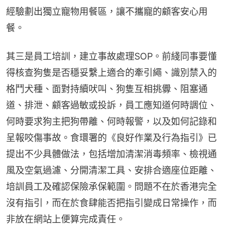
經驗劃出獨立寵物用餐區，讓不攜寵的顧客安心用
餐。
其三是員工培訓，建立事故處理SOP。前綫同事要懂
得核查狗隻是否穩妥繫上適合的牽引繩、識別禁入的
格鬥犬種、面對持續吠叫、狗隻互相挑釁、阻塞通
道、排泄、顧客過敏或投訴，員工應知道何時調位、
何時要求狗主把狗帶離、何時報警，以及如何記錄和
呈報咬傷事故。食環署的《良好作業及行為指引》已
提出不少具體做法，包括增加清潔消毒頻率、檢視通
風及空氣過濾、分開清潔工具、安排合適座位距離、
培訓員工及確認保險承保範圍。問題不在於香港完全
沒有指引，而在於食肆能否把指引變成日常操作，而
非放在網站上便算完成責任。