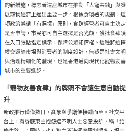
的新措施，標志着這座城市在推動「人寵共融」與發
展寵物經濟上邁出重要一步。根據食環署的規劃，這
項政策遵循「有選擇」原則，食肆經營者可自主決定
是否申請，市民亦可自主選擇是否光顧，獲批食肆須
在入口張貼指定標示，保障公眾知情權。這種將選擇
權交還給市場與消費者的制度設計，無疑是社會文明
與治理精細化的體現，也是香港邁向現代化寵物友善
城市的重要進步。
「寵物友善食肆」的牌照不會讓生意自動提
升
新政推行僅僅數日，亂象與爭議便接踵而至。社交平
台上，有餐廳東主抱怨遭不明人士惡意投訴，稱「給
條生路」；同時，也有狗主不滿餐廳限制過多，揚言