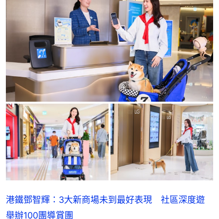
港鐵鄧智輝：3大新商場未到最好表現 社區深度遊
舉辦100團導賞團