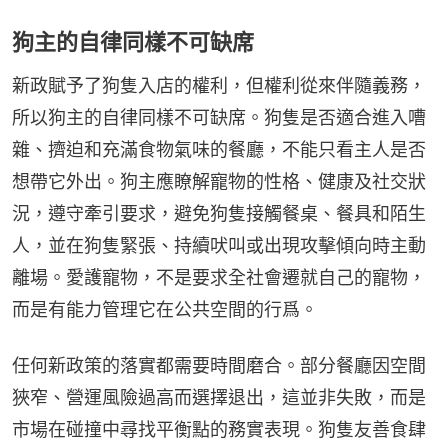
狗主的自律同樣不可缺席
新政賦予了狗隻入店的權利，但權利從來伴隨義務，
所以狗主的自律同樣不可缺席。狗隻是否適合進入嘈
雜、擠迫和充滿食物氣味的餐廳，不能只看主人是否
想帶它外出。狗主應瞭解寵物的性格、健康及社交狀
況，遵守牽引要求，避免狗隻接觸餐桌、餐具和陌生
人，並在狗隻緊張、持續吠叫或出現攻擊傾向時主動
離場。愛護寵物，不是要求全社會遷就自己的寵物，
而是有能力管理它在公共空間的行爲。
任何新政策的落實都需要時間磨合。部分餐廳因空間
狹窄、營運風險過高而選擇退出，這並非失敗，而是
市場在碰撞中尋找平衡點的務實表現。狗隻友善食肆