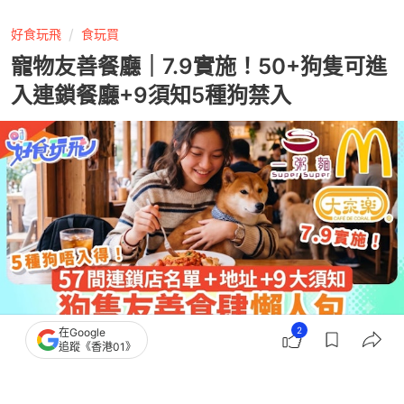
好食玩飛
食玩買
寵物友善餐廳｜7.9實施！50+狗隻可進
入連鎖餐廳+9須知5種狗禁入
2
在Google
追蹤《香港01》
撰文：
蘇翰林
出版：
2026-07-09 17:02
更新：
2026-07-14 10:32