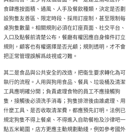
食肆應按面積、通風、人手及餐飲種類，決定是否劃
設狗隻友善區、限定時段、採用訂座制，甚至限制每
桌狗隻數量。相關規則必須在訂座頁面、社交平台、
入口及點餐前清楚公布，餐廳有權因應自身條件訂立
規則，顧客也有權選擇是否光顧；規則透明，才不會
把正常管理誤解爲歧視或刁難。
其二是食品與公共安全的改造，把衞生要求轉化為可
執行的流程。人用與狗用食品、餐具、垃圾桶及清潔
工具應明確分開；負責處理食物的員工不應接觸狗
隻，接觸後必須洗手消毒；狗隻排泄後由誰處理、用
什麼工具、是否收取清潔費，都應預先訂明。法例已
規定狗隻不得上餐桌、不得進入自助餐枱及沙律吧一
點五米範圍，店方更應主動規劃動綫，例如參考國外