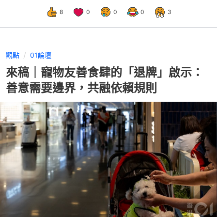
8
0
0
0
3
觀點
01論壇
來稿｜寵物友善食肆的「退牌」啟示：
善意需要邊界，共融依賴規則