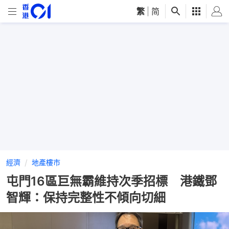
繁
|
简
經濟
地產樓市
屯門16區巨無霸維持次季招標 港鐵鄧
智輝：保持完整性不傾向切細