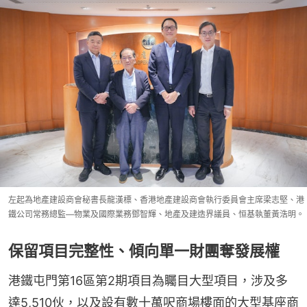
左起為地產建設商會秘書長龍漢標、香港地產建設商會執行委員會主席梁志堅、港
鐵公司常務總監—物業及國際業務鄧智輝、地產及建造界議員、恒基執董黃浩明。
保留項目完整性、傾向單一財團奪發展權
港鐵屯門第16區第2期項目為矚目大型項目，涉及多
達5,510伙，以及設有數十萬呎商場樓面的大型基座商