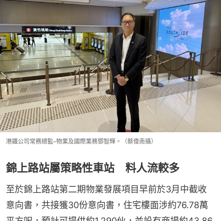
港鐵公司常務總監–物業及國際業務鄧智輝。（蔡偉南攝）
錦上路站屬策略性車站 料人流較多
至於錦上路站第二期物業發展項目早前於3月中截收
意向書，共接獲30份意向書，住宅樓面涉約76.78萬
平方呎，預計可提供約1,290伙，並設有商場約43.86