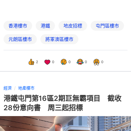
香港樓市
港鐵
地皮招標
屯門區樓市
元朗區樓市
將軍澳區樓市
2
0
0
0
0
經濟
地產樓市
港鐵屯門第16區2期巨無霸項目 截收
28份意向書 周三起招標