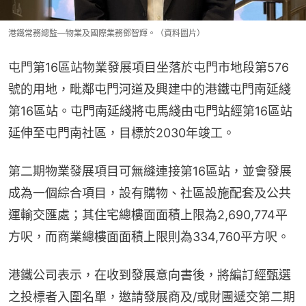
港鐵常務總監—物業及國際業務鄧智輝。（資料圖片）
屯門第16區站物業發展項目坐落於屯門市地段第576
號的用地，毗鄰屯門河道及興建中的港鐵屯門南延綫
第16區站。屯門南延綫將屯馬綫由屯門站經第16區站
延伸至屯門南社區，目標於2030年竣工。
第二期物業發展項目可無縫連接第16區站，並會發展
成為一個綜合項目，設有購物、社區設施配套及公共
運輸交匯處；其住宅總樓面面積上限為2,690,774平
方呎，而商業總樓面面積上限則為334,760平方呎。
港鐵公司表示，在收到發展意向書後，將編訂經甄選
之投標者入圍名單，邀請發展商及/或財團遞交第二期