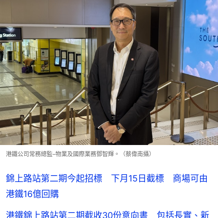
港鐵公司常務總監–物業及國際業務鄧智輝。（蔡偉南攝）
錦上路站第二期今起招標 下月15日截標 商場可由
港鐵16億回購
港鐵錦上路站第二期截收30份意向書 包括長實、新