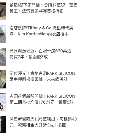
叡璟I擬下周開價、會所17萬呎 華潤
員工、澐璟買家將獲買樓折扣
名店洗牌!Tiffany & Co.撤出時代廣
場 Kim Kardashian內衣店接手
筲箕灣逸瑆近四百呎一房620萬沽
持貨7年、帳面蝕3成
示位曝光！會地古洞PARK SILICON
兩房梗廚採榛果綠、未來綠設計
古洞首個新盤開價！PARK SILICON
第二期首批均價17671元 折實5球
愉景新城兩房1.95萬租出、呎租逾40
元 較舊租金大升近3成｜多圖