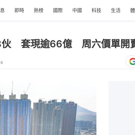
息
即時
熱榜
國際
中國
科技
生活
體
8伙 套現逾66億 周六價單開賣
16