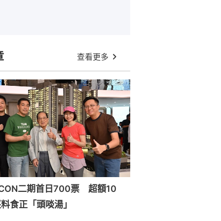
章
查看更多
ILICON二期首日700票 超額10
堅料食正「頭啖湯」