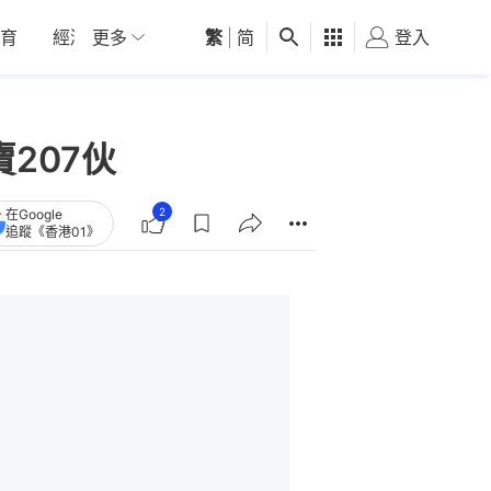
育
經濟
更多
01深圳
繁
觀點
|
简
健康
好食玩飛
登入
女
207伙
2
在Google
追蹤《香港01》