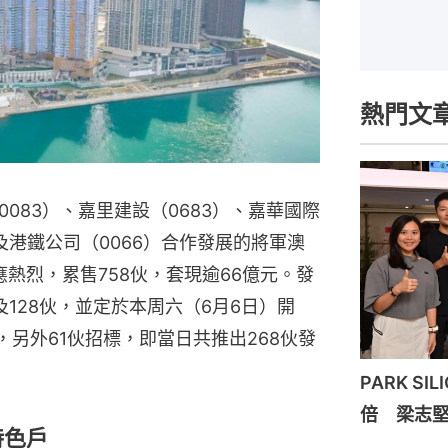
熱門文
083）、嘉里建設（0683）、嘉華國際
）及港鐵公司（0066）合作發展的將軍澳
應熱烈，累售758伙，套現逾66億元。發
128伙，並定於本周六（6月6日）開
，另外61伙招標，即當日共推出268伙發
PARK S
倍 梁志
特色戶