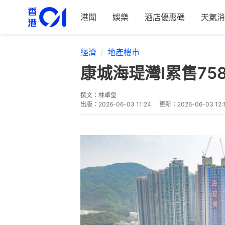
港聞
娛樂
酒店優惠碼
天氣消
經濟
地產樓市
康城海瑅灣I累售75
撰文：
林卓瑩
出版：
2026-06-03 11:24
更新：
2026-06-03 12: