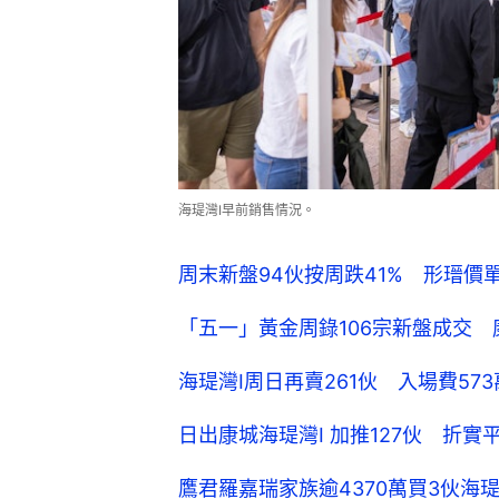
海瑅灣I早前銷售情況。
周末新盤94伙按周跌41% 形瑨價單
「五一」黃金周錄106宗新盤成交 
海瑅灣I周日再賣261伙 入場費5
日出康城海瑅灣I 加推127伙 折實平
鷹君羅嘉瑞家族逾4370萬買3伙海瑅