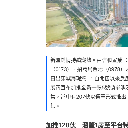
新盤銷情持續熾熱。由信和置業（0
（0173）、招商局置地（0978
日出康城海瑅灣I ，自開售以來反
展商宣布加推全新一張5號價單涉及
售，當中有207伙以價單形式推出
售。
加推128伙 涵蓋1房至平台