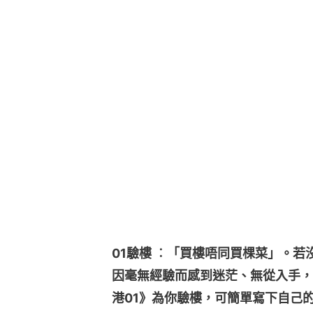
01驗樓 ︰「買樓唔同買棵菜」。
因毫無經驗而感到迷茫、無從入手，
港01》為你驗樓，可簡單寫下自己