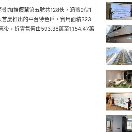
灣I加推價單第五號共128伙，涵蓋9伙1
8伙首度推出的平台特色戶，實用面積323
，折實售價由593.38萬至1,154.47萬