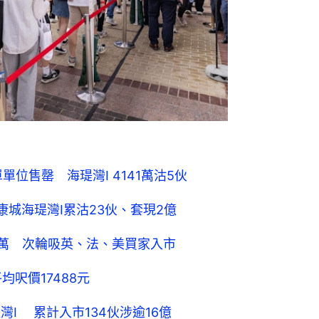
單位售罄 海瑅灣I 4141萬沽5伙
康城海瑅灣I累沽23伙、套現2億
73萬 次輪吸英、法、美買家入市
均呎價17488元
灣I 累計入市134伙涉逾16億