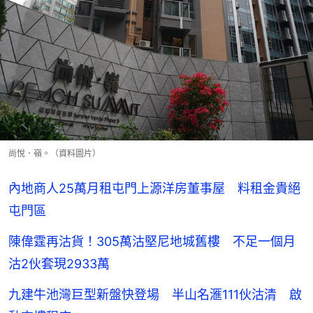
尚悅．嶺。（資料圖片）
內地商人25萬月租屯門上源洋房董事屋 料租金貴絕
屯門區
陳偉霆再沽貨！305萬沽堅尼地城舊樓 不足一個月
沽2伙套現2933萬
九建牛池灣巨型新盤快登場 半山名滙111伙沽清 啟