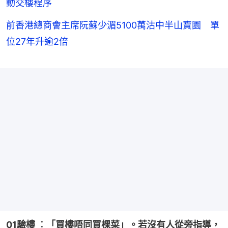
動交樓程序
前香港總商會主席阮蘇少湄5100萬沽中半山寶園 單
位27年升逾2倍
01驗樓 ︰「買樓唔同買棵菜」。若沒有人從旁指導，