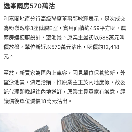
逸峯兩房570萬沽
利嘉閣地產分行高級聯席董事郭敏輝表示，是次成交
為粉嶺逸峯3座低層E室，實用面積約459平方呎，屬
兩房連梗廚設計，望池景。原業主最初以588萬元叫
價放盤，單位新近以570萬元沽出，呎價約12,418
元。
至於，新買家為區內上車客，因見單位保養簇新，外
望泳池景，決定洽購，惟原業主正於內地度假，故委
託代理即晚趕往內地送訂，原業主見買家有誠意，經
議價後單位減價18萬元沽出。