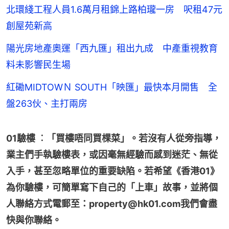
北環綫工程人員1.6萬月租錦上路柏瓏一房 呎租47元
創屋苑新高
陽光房地產奧運「西九匯」租出九成 中產重視教育
料未影響民生場
紅磡MIDTOWＮ SOUTH「映匯」最快本月開售 全
盤263伙、主打兩房
01驗樓 ︰「買樓唔同買棵菜」。若沒有人從旁指導，
業主們手執驗樓表，或因毫無經驗而感到迷茫、無從
入手，甚至忽略單位的重要缺陷。若希望《香港01》
為你驗樓，可簡單寫下自己的「上車」故事，並將個
人聯絡方式電郵至：property@hk01.com我們會盡
快與你聯絡。