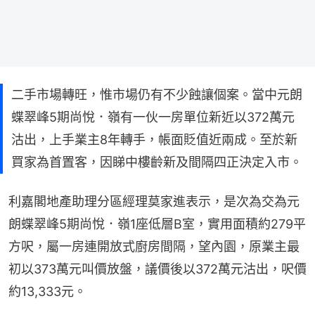
二手市場轉旺，惟市場仍有不少蝕讓個案。當中元朗
蝶翠峰5期尚悅．嶺有一伙一房單位新近以372萬元
沽出，上手業主8年轉手，帳面貶值近兩成。至於新
買家為首置客，因睇中樓齡新及間隔四正決定入市。
利嘉閣地產助理分區經理莫家進表示，是次為交為元
朗蝶翠峰5期尚悅．嶺1座低層B室，實用面積約279平
方呎，屬一房連開放式廚房間隔，望內園，原業主最
初以373萬元叫價放盤，議價後以372萬元沽出，呎價
約13,333元。