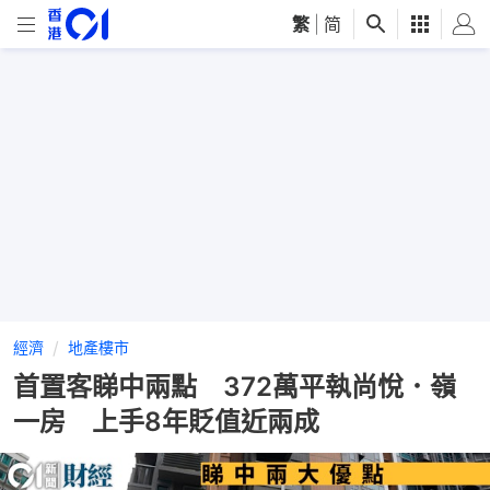
繁
|
简
經濟
地產樓市
首置客睇中兩點 372萬平執尚悅．嶺
一房 上手8年貶值近兩成