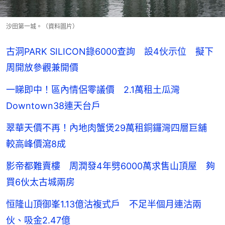
沙田第一城。（資料圖片）
古洞PARK SILICON錄6000查詢 設4伙示位 擬下
周開放參觀兼開價
一睇即中！區內情侶零議價 2.1萬租土瓜灣
Downtown38連天台戶
翠華天價不再！內地肉蟹煲29萬租銅鑼灣四層巨舖
較高峰價瀉8成
影帝都難賣樓 周潤發4年劈6000萬求售山頂屋 夠
買6伙太古城兩房
恒隆山頂御峯1.13億沽複式戶 不足半個月連沽兩
伙、吸金2.47億