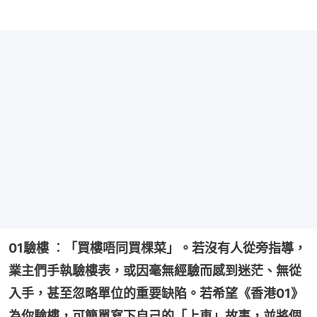
01驗樓 ︰「買樓唔同買棵菜」。若沒有人從旁指導，
業主們手執驗樓表，或因毫無經驗而感到迷茫、無從
入手，甚至忽略單位的重要缺陷。若希望《香港01》
為你驗樓，可簡單寫下自己的「上車」故事，並將個