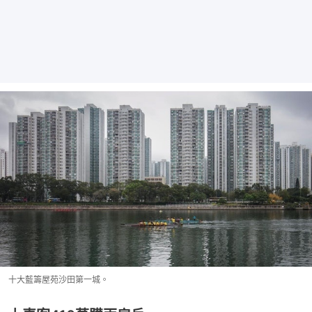
十大藍籌屋苑沙田第一城。