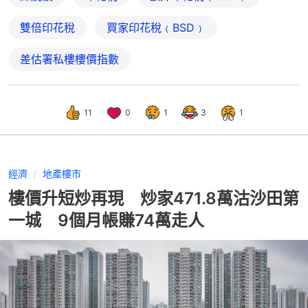
雙倍印花稅
買家印花稅﹙BSD﹚
差估署私樓樓價指數
11
0
1
3
1
經濟
地產樓市
樓價升短炒再現 炒家471.8萬沽沙田第
一城 9個月帳賺74萬走人