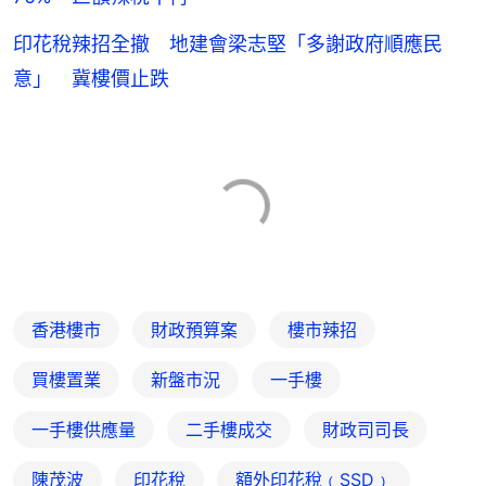
印花稅辣招全撤 地建會梁志堅「多謝政府順應民
意」 冀樓價止跌
香港樓市
財政預算案
樓市辣招
買樓置業
新盤市況
一手樓
一手樓供應量
二手樓成交
財政司司長
陳茂波
印花稅
額外印花稅﹙SSD﹚