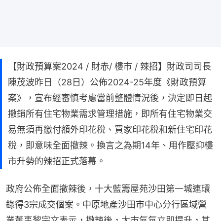
【財政預算案2024 / 財赤/ 樓市 / 辣招】財政司司長
陳茂波昨日（28日）公佈2024-25年度《財政預算
案》，宣布經審慎考慮當前整體情況後，決定即日起
撤銷所有住宅物業需求管理措施，即所有住宅物業交
易無須再繳付額外印花稅、買家印花稅和新住宅印花
稅，即意味全面撤辣。換言之為期14年、用作壓抑樓
市升勢的辣招正式落幕。
政府公佈全面撤辣後，十大藍籌屋苑沙田第一城連環
錄得3宗成交個案。中原地產沙田市中心分行區域營
業董事黎宗文表示，撤辣後，大市氣氛立即提升，其