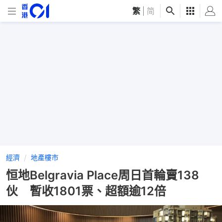
繁
|
简
經濟
地產樓市
恒地Belgravia Place周日首輪賣138
伙 暫收1801票、超額逾12倍