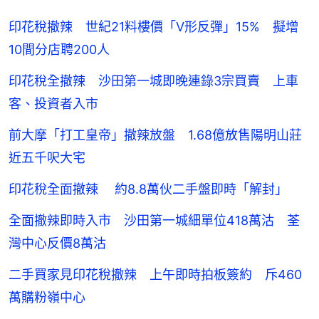
印花稅撤辣 世紀21料樓價「V形反彈」15% 擬增
10間分店聘200人
印花稅全撤辣 沙田第一城即晚連錄3宗買賣 上車
客、投資者入市
前大摩「打工皇帝」撤辣放盤 1.68億放售陽明山莊
近五千呎大宅
印花稅全面撤辣 約8.8萬伙二手盤即時「解封」
全面撤辣即時入市 沙田第一城細單位418萬沽 荃
灣中心反價8萬沽
二手買家見印花稅撤辣 上午即時拍板簽約 斥460
萬購粉嶺中心