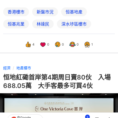
香港樓市
新盤市況
恒基地產
恒基兆業
林達民
深水埗區樓市
4
0
0
0
1
經濟
地產樓市
恒地紅磡首岸第4期周日賣80伙 入場
688.05萬 大手客最多可買4伙
5
在Google