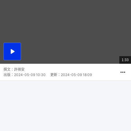
播
放
1:33
總
影
共
片
時
撰文：
許祺安
間
出版：
2024-05-09 10:30
更新：
2024-05-09 18:09