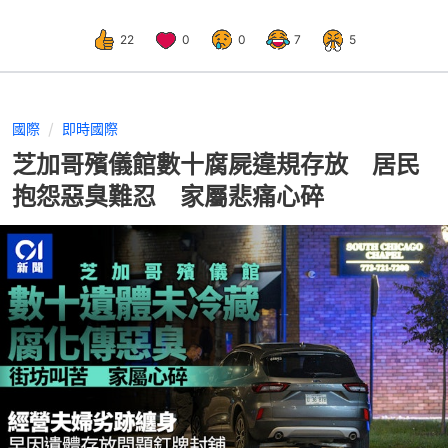
22
0
0
7
5
國際
即時國際
芝加哥殯儀館數十腐屍違規存放 居民
抱怨惡臭難忍 家屬悲痛心碎