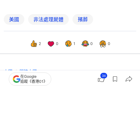
美國
非法處理屍體
殯葬
2
0
1
0
0
中國
即時中國
34
在Google
內地殯葬新規實施：明確不全面禁止土
追蹤《香港01》
葬 鼓勵補貼綠色殯葬