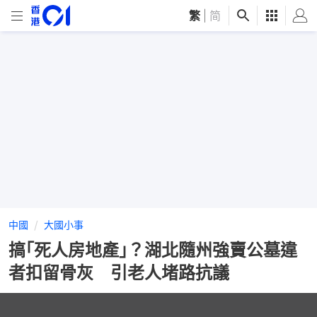
繁
|
简
中國
大國小事
搞｢死人房地產｣？湖北隨州強賣公墓違
者扣留骨灰 引老人堵路抗議