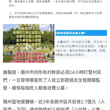
據報道，隨州市的所有村幹部必須24小時盯緊村民
們，一旦發現哪家死了人就立即趕過去全程跟隨監
督，確保每個死人都進收費公墓。
隨州當地媒體稱，近3年各縣市區共投資2.7億元（人
民幣，下同）建成縣鎮村三級所謂「公益性」公墓，