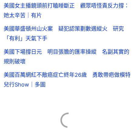
美國女主播鏡頭前打瞌睡斷正 觀眾唔怪責反力撐：
她太辛苦｜有片
美國華盛頓州山火案 疑犯認策劃數週縱火 研究
「有利」天氣下手
美國下場撐日元 明目張膽的匯率操縱 名副其實的
規則破壞
美國百萬網紅不敵癌症亡終年26歲 勇敢帶疤做模特
兒行Show｜多圖