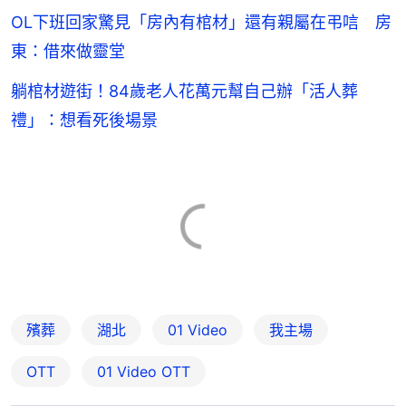
OL下班回家驚見「房內有棺材」還有親屬在弔唁 房
東：借來做靈堂
躺棺材遊街！84歲老人花萬元幫自己辦「活人葬
禮」：想看死後場景
殯葬
湖北
01 Video
我主場
OTT
01‌ ‌Video‌ ‌OTT