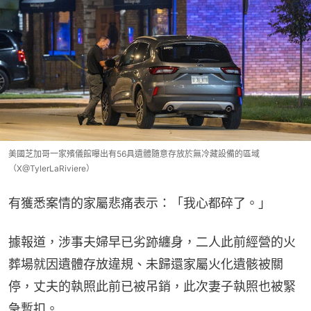
美國芝加哥一家殯儀館曝出有56具遺體隨意存放於無冷藏設備的區域
（X@TylerLaRiviere）
有獲悉案情的家屬悲痛表示：「我心都碎了。」
據報道，涉事夫婦早已劣跡纏身，二人此前經營的火
葬場就因遺體存放違規、未歸還家屬火化遺骸被關
停，丈夫的執照此前已被吊銷，此次妻子執照也被緊
急暫扣。