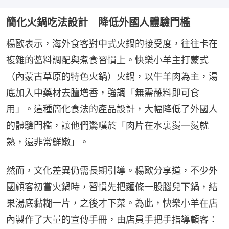
簡化火鍋吃法設計 降低外國人體驗門檻
楊歐表示，海外食客對中式火鍋的接受度，往往卡在
複雜的醬料調配與煮食習慣上。快樂小羊主打蒙式
（內蒙古草原的特色火鍋）火鍋，以牛羊肉為主，湯
底加入中藥材去膻增香，強調「無需蘸料即可食
用」。這種簡化食法的產品設計，大幅降低了外國人
的體驗門檻，讓他們驚嘆於「肉片在水裏燙一燙就
熟，還非常鮮嫩」。
然而，文化差異仍需長期引導。楊歐分享道，不少外
國顧客初嘗火鍋時，習慣先把麵條一股腦兒下鍋，結
果湯底黏糊一片，之後才下菜。為此，快樂小羊在店
內製作了大量的宣傳手冊，由店員手把手指導顧客：