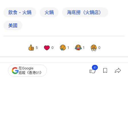
飲食 - 火鍋
火鍋
海底撈（火鍋店）
美國
5
0
1
1
0
41
在Google
追蹤《香港01》
中國
大國小事
美誠月餅佛山生產公司已註銷 曾被小
楊哥宣傳「香港品牌」惹議