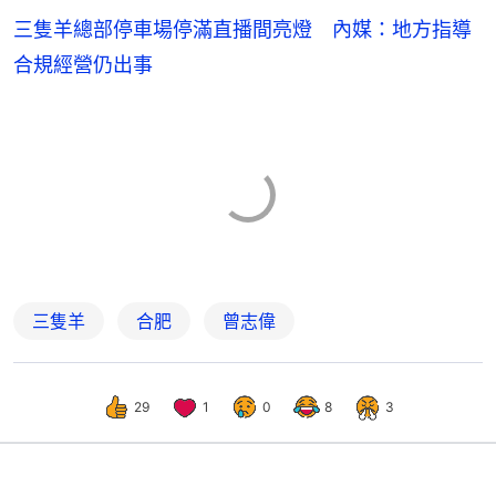
三隻羊總部停車場停滿直播間亮燈 內媒：地方指導
合規經營仍出事
三隻羊
合肥
曾志偉
29
1
0
8
3