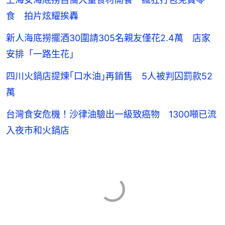
食 拍片炫耀挨轟
新人海底撈擺酒30圍請305名親友僅花2.4萬 店家
安排「一路生花」
四川火鍋店提煉｢口水油｣再銷售 5人被判囚罰款52
萬
台灣食安危機！沙律油驗出一級致癌物 1300噸已流
入夜市和火鍋店