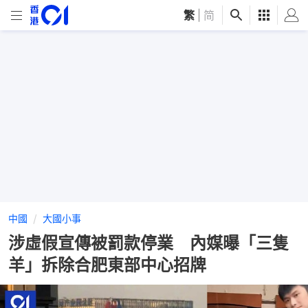
繁
|
简
中國
大國小事
涉虛假宣傳被罰款停業 內媒曝「三隻
羊」拆除合肥東部中心招牌