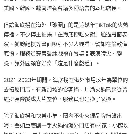
美國、韓國、越南培養會講多種語言的本地店長。
但讓海底撈在海外「破圈」的是這幾年TikTok的火熱
傳播，不少博主拍攝「在海底撈吃火鍋」通過甩面表
演、變臉絕技等畫面吸引不少人觀看。譬如在倫敦海
底撈，服務員穿着蜀繡戲袍在餐桌間表演噴火、變
臉，讓外國顧客好奇「這是什麼戲種」。
2021-2023年期間，海底撈在海外市場以年為單位的
去拓展門店。有新加坡的食客稱，川渝火鍋已經從曾
經排長隊變成大片空位，服務員也是換了又換。
除了海底撈和快樂小羊，國內不少火鍋品牌紛紛出
海，譬如重慶劉一手火鍋的海外門店有66家，小龍坎