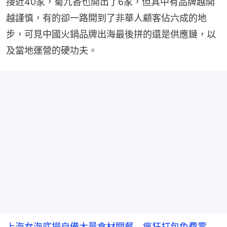
接近40家，蜀九香也開出了6家，但其中有品牌越開
越謹慎，有的卻一路開到了非華人顧客佔六成的地
步，可見中國火鍋品牌出海最後拼的還是供應鏈，以
及當地運營的硬功夫。
上海女海底撈自備大量食材開餐 瘋狂打包免費零