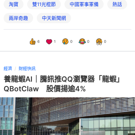
淘寶
雙11光棍節
中國軍事軍備
熱話
兩岸奇趣
中天新聞網
6
1
0
0
0
經濟
財經快訊
養龍蝦AI｜騰訊推QQ瀏覽器「龍蝦」
QBotClaw 股價揚逾4%