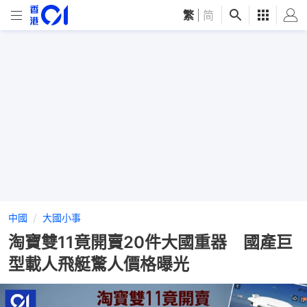
繁
|
简
中國
大國小事
淘寶雙11竟開賣20件大國重器 國產巨
型載人飛艇驚人價格曝光