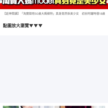
【延伸閱讀】「淘寶御用50歲大媽模特」真身竟然係美少女 初扮阿嬸時僅18歲
點圖放大瀏覽▼▼▼