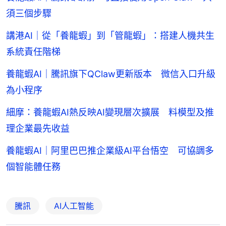
須三個步驟
講港AI｜從「養龍蝦」到「管龍蝦」：搭建人機共生
系統責任階梯
養龍蝦AI｜騰訊旗下QClaw更新版本 微信入口升級
為小程序
細摩：養龍蝦AI熱反映AI變現層次擴展 料模型及推
理企業最先收益
養龍蝦AI｜阿里巴巴推企業級AI平台悟空 可協調多
個智能體任務
騰訊
AI人工智能