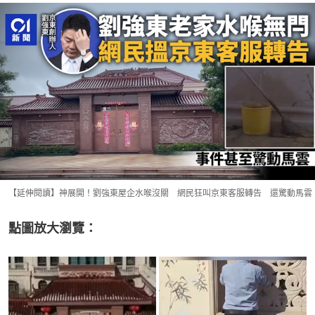
【延伸閱讀】神展開！劉強東屋企水喉沒關 網民狂叫京東客服轉告 還驚動馬雲
點圖放大瀏覽：