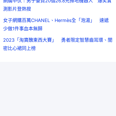
網購中伏︱男子豪買20個26.8元掃地機器人 爆笑實
測影片登熱搜
女子網購百萬CHANEL、Hermès全「泡湯」 速遞
少做1件事血本無歸
2023「淘寶醜東西大賽」 勇者限定智慧齒耳環、閨
密比心裙同上榜