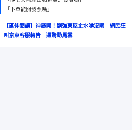
「下單能開發票嗎」
【延伸閱讀】神展開！劉強東屋企水喉沒關　網民狂
叫京東客服轉告　還驚動馬雲