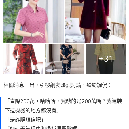
+
31
相關消息一出，引發網友熱烈討論，紛紛調侃：
「直降200萬，哈哈哈，我缺的是200萬嗎？我連裝
下這機器的地方都沒有」
「是詐騙短信吧」
「能七天無理由和退貨運費險嗎」