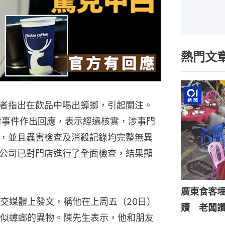
熱門文
者指出在飲品中喝出蟑螂，引起關注。
對事件作出回應，表示經過核實，涉事門
，並且蟲害檢查及消殺記錄均完整無異
公司已對門店進行了全面檢查，結果顯
廣東食客
交媒體上發文，稱他在上周五（20日）
贖 老闆
似蟑螂的異物。陳先生表示，他和朋友