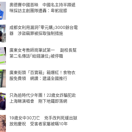
奧德賽中國首映 中國名主持半蹲遞
咪採訪主創團隊遭轟：卑躬屈膝
成都女利用漏洞｢零元購｣3000餘台電
器 涉盜竊罪被採取強制措施
廣東女考教師崗筆試第一 副校長幫
第二名傳話｢給錢讓位｣被停職
廣東街頭「百寶箱」箱爆紅！食物衣
服免費領 網讚：建議全國推行
只為追時代少年團！22歲女詐騙犯赴
上海睇演唱會 剛下地鐵即落網
19歲女中30刀亡 兇手改判死緩出獄
放炮慶祝 受害者家屬被瞞10年