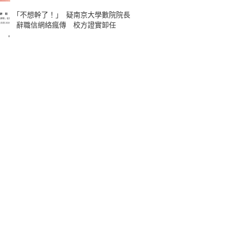
｢不想幹了！｣ 疑南京大學數院院長
辭職信網絡瘋傳 校方證實卸任