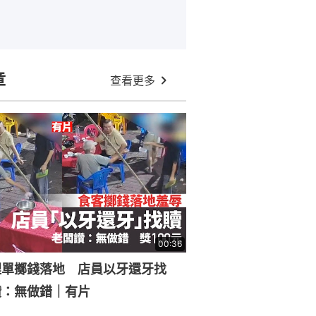
章
查看更多
00:36
埋單擲錢落地 店員以牙還牙找
讚：無做錯｜有片