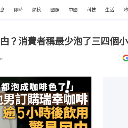
息
即時
熱榜
國際
中國
科技
生活
體
甴？消費者稱最少泡了三四個小
02