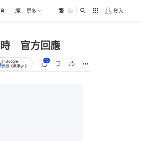
育
經濟
更多
01深圳
繁
觀點
|
简
健康
好食玩飛
登入
女
時 官方回應
10
在Google
追蹤《香港01》