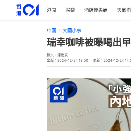
港聞
娛樂
酒店優惠碼
天氣消
中國
大國小事
瑞幸咖啡被曝喝出曱
撰文：
陳進安
出版：
2024-12-24 13:00
更新：
2024-12-24 14: