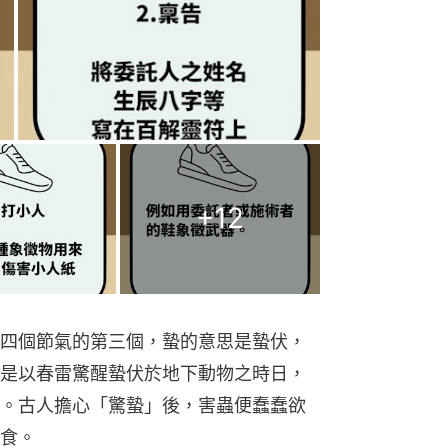
+
12
四個節氣的第三個，蟄的意思是蟄伏，
是以春雷驚醒蟄伏於地下動物之時日，
。古人擔心「驚蟄」後，害蟲便蠢蠢欲
食。