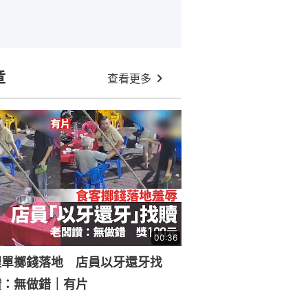
章
查看更多
00:36
埋單擲錢落地 店員以牙還牙找
讚：無做錯｜有片