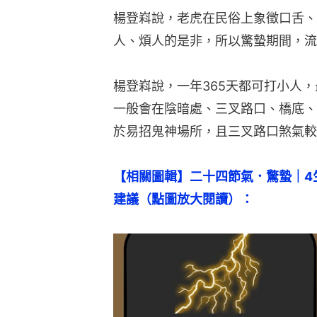
楊登嵙說，老虎在民俗上象徵口舌、
人、煩人的是非，所以驚蟄期間，流
楊登嵙說，一年365天都可打小人
一般會在陰暗處、三叉路口、橋底、
於易招鬼神場所，且三叉路口煞氣較
【相關圖輯】二十四節氣．驚蟄｜4
建議（點圖放大閱讀）：