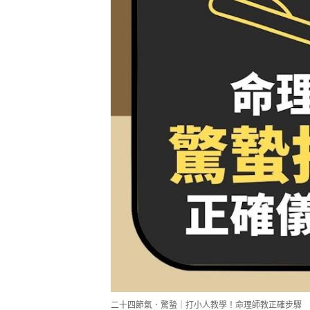
二十四節氣．驚蟄｜打小人教學！命理師教正確步驟 