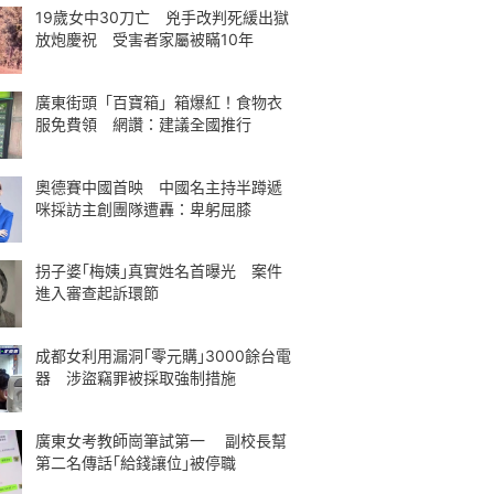
19歲女中30刀亡 兇手改判死緩出獄
放炮慶祝 受害者家屬被瞞10年
廣東街頭「百寶箱」箱爆紅！食物衣
服免費領 網讚：建議全國推行
奧德賽中國首映 中國名主持半蹲遞
咪採訪主創團隊遭轟：卑躬屈膝
拐子婆｢梅姨｣真實姓名首曝光 案件
進入審查起訴環節
成都女利用漏洞｢零元購｣3000餘台電
器 涉盜竊罪被採取強制措施
廣東女考教師崗筆試第一 副校長幫
第二名傳話｢給錢讓位｣被停職