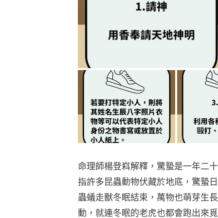
命理師楊登嵙解釋，驚蟄是一年二十
指許多昆蟲動物伏藏於地底，驚蟄日
蟲蟻走獸冬眠結束，萬物也萌芽生長
動，就連冬眠的老虎也都會跑出來覓