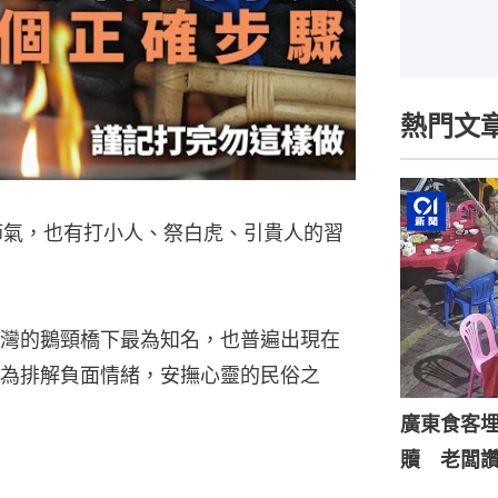
熱門文
節氣，也有打小人、祭白虎、引貴人的習
灣的鵝頸橋下最為知名，也普遍出現在
為排解負面情緒，安撫心靈的民俗之
廣東食客
贖 老闆