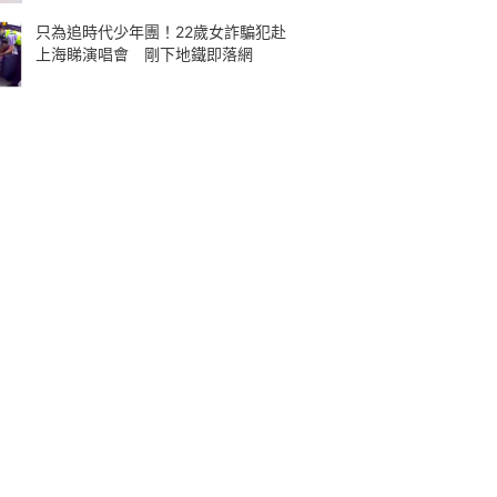
只為追時代少年團！22歲女詐騙犯赴
上海睇演唱會 剛下地鐵即落網