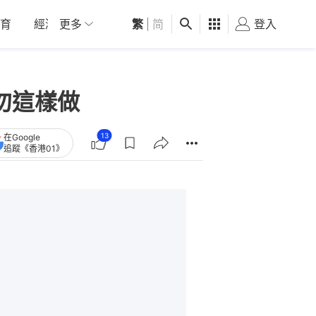
育
經濟
更多
01深圳
繁
觀點
|
简
健康
好食玩飛
登入
女
勿這樣做
13
在Google
追蹤《香港01》