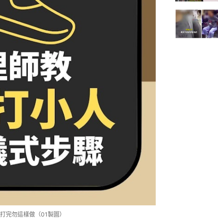
打完勿這樣做（01製圖）