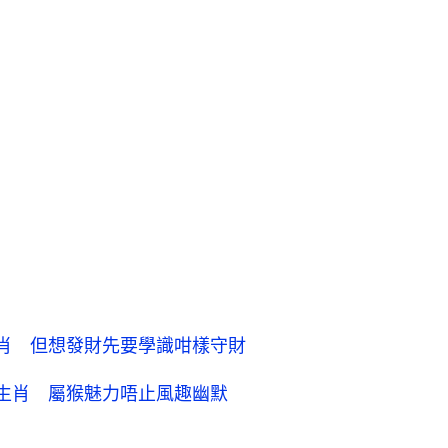
肖 但想發財先要學識咁樣守財
生肖 屬猴魅力唔止風趣幽默