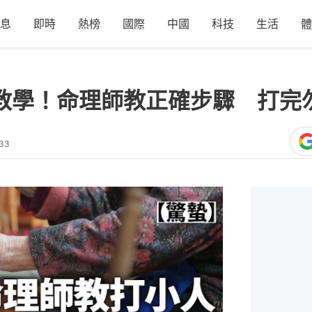
息
即時
熱榜
國際
中國
科技
生活
體
人教學！命理師教正確步驟 打完
:33