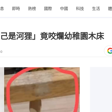
息
即時
熱榜
國際
中國
科技
生活
體
己是河狸」竟咬爛幼稚園木床 
30