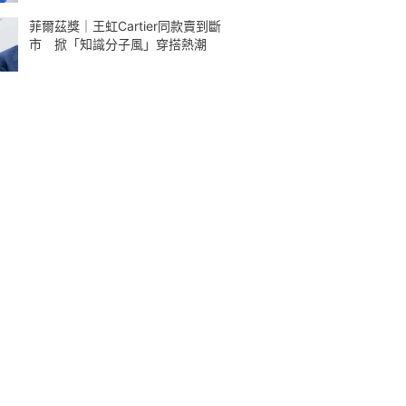
菲爾茲獎｜王虹Cartier同款賣到斷
市 掀「知識分子風」穿搭熱潮