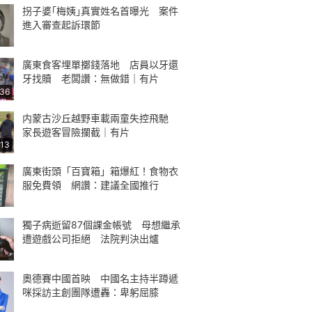
拐子婆｢梅姨｣真實姓名首曝光 案件
進入審查起訴環節
廣東食客埋單擲錢落地 店員以牙還
牙找贖 老闆讚：無做錯｜有片
:36
内蒙古沙丘越野車載兩童失控飛馳
家長遊客冒險攔截｜有片
:13
廣東街頭「百寶箱」箱爆紅！食物衣
服免費領 網讚：建議全國推行
獨子病逝留87個課金帳號 母想繼承
遭遊戲公司拒絕 法院判決出爐
奧德賽中國首映 中國名主持半蹲遞
咪採訪主創團隊遭轟：卑躬屈膝