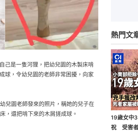
熱門文
自己是一隻河狸，把幼兒園的木製床啃
成球，令幼兒園的老師非常困擾，向家
幼兒園老師發來的照片，稱她的兒子在
床，還把啃下來的木屑搓成球。
19歲女中
祝 受害者