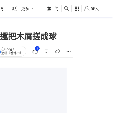
育
經濟
更多
01深圳
繁
觀點
|
简
健康
好食玩飛
登入
女
還把木屑搓成球
5
在Google
追蹤《香港01》