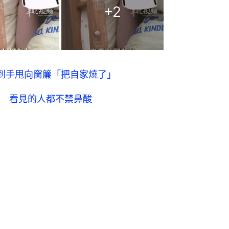
+
2
到手甩向窗簾「把自家燒了」
 看見的人都不禁鼻酸