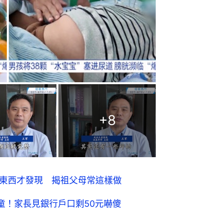
+
8
看東西才發現 揭祖父母常這樣做
童！家長見銀行戶口剩50元嚇傻