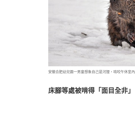
安徽合肥幼兒園一男童想象自己是河狸，啃咬午休室內的木製床。
床腳等處被啃得「面目全非」