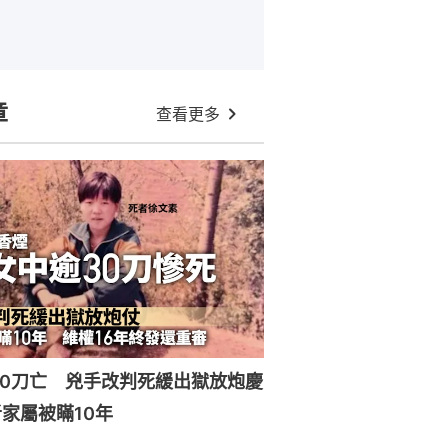
章
查看更多
30刀亡 兇手改判死緩出獄放炮慶
家屬被瞞10年