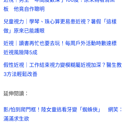
板 他竟自作聰明
兒童視力｜學琴、珠心算更易患近視？暑假「這樣
做」原來已能護眼
近視｜讀書再忙也要去玩！每周戶外活動時數達標
近視風險降5成
假性近視｜工作結束視力變模糊屬近視加深？醫生教
3方法輕鬆改善
延伸閱讀：
影/怕到爬門框！陸女童逃看牙變「蜘蛛俠」　網笑：
滿滿求生欲