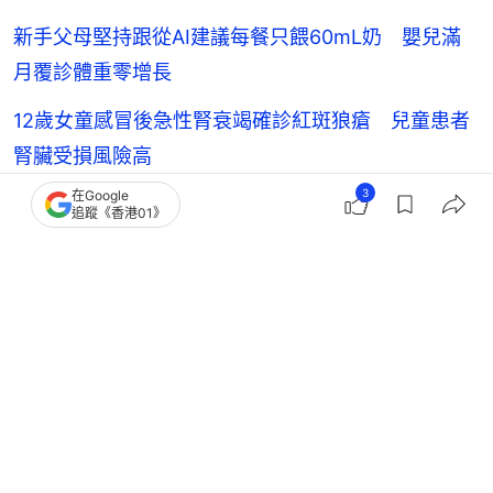
新手父母堅持跟從AI建議每餐只餵60mL奶 嬰兒滿
月覆診體重零增長
12歲女童感冒後急性腎衰竭確診紅斑狼瘡 兒童患者
腎臟受損風險高
3
在Google
2歲女童身上突現異常瘀青紅點確診白血病 媽媽拍
追蹤《香港01》
片記錄抗癌歷程
父母買氦氣球為兒子慶生8歲童吸入氣體缺氧亡 了
解氦氣球風險
親子
親子熱話
育兒
嬰兒健康
初生嬰兒
嬰兒
視力問題
視力健康