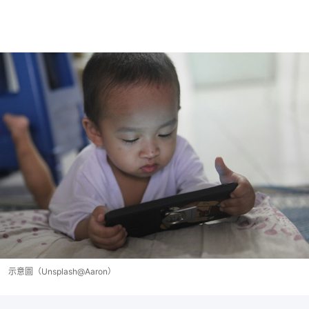
示意圖（Unsplash@Aaron）