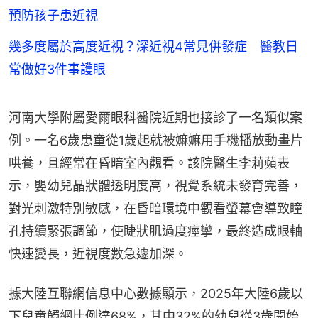
預防孩子患近視
幾多度屬於高度近視？深近視4常見併發症 醫教日
常做好3件事護眼
河南大學附屬愛爾眼科醫院近期也接診了一名類似案
例。一名6歲患童從1歲起就被嫲嫲用手機播放動畫片
哄養，且經常在昏暗室內觀看。該院醫生李莉蘋表
示，嬰幼兒晶狀體透明度高，視覺系統未發育完善，
對光刺激特別敏感，在昏暗環境中觀看螢幕會導致瞳
孔持續緊張調節，使睫狀肌過度痙攣，最終造成眼軸
快速變長，近視度數急遽加深。
據大陸互聯網信息中心數據顯示，2025年大陸6歲以
下兒童觸網比例達68%，其中32%的幼兒從3歲開始