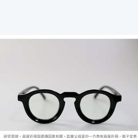
研究發現，高度近視與遺傳因素有關。如果父母其中一方患有高度近視，那子女患