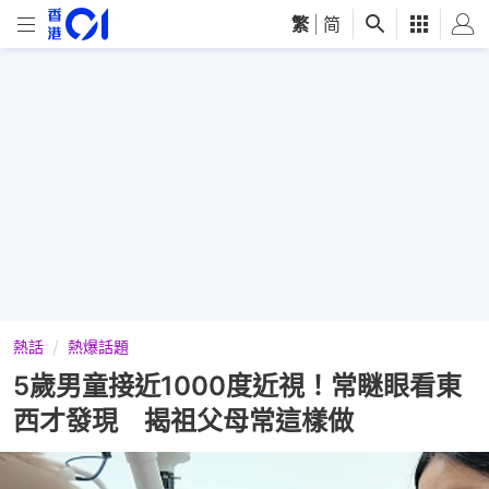
繁
|
简
熱話
熱爆話題
5歲男童接近1000度近視！常瞇眼看東
西才發現 揭祖父母常這樣做