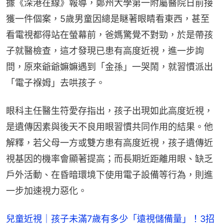
據《深港在線》報導，鄭州大學第一附屬醫院日前接
獲一件個案，5歲男童因總是瞇著眼睛看東西，甚至
看電視都得站在螢幕前，爸媽驚覺不對勁，於是帶孩
子就醫檢查，這才發現已患有高度近視，進一步詢
問，原來爺爺嫲嫲遇到「金孫」一哭鬧，就習慣派出
「電子褓姆」去哄孩子。
眼科主任醫生符愛存指出，孩子出現如此高度近視，
是遺傳因素與後天不良用眼習慣共同作用的結果。他
解釋，若父母一方或雙方患有高度近視，孩子遺傳近
視基因的機率會顯著提高；而長期近距離用眼、缺乏
戶外活動、在昏暗環境下使用電子設備等行為，則進
一步加速視力惡化。
兒童近視｜孩子未滿7歲有多少「遠視儲備量」！3招