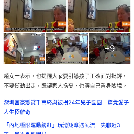
+
9
趙女士表示，也提醒大家要引導孩子正確面對批評，
不要衝動出走，既讓家人擔憂，也讓自己置身險境。
深圳富豪懸賞千萬終與被拐24年兒子團圓 驚覺愛子
人生極離奇
「內地極限運動網紅」玩滑翔傘遇亂流 失聯近3