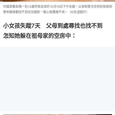
中國安徽阜陽一名13歲符姓女孩於10月18日下午失蹤，父母和警方在附近街道和
學校搜尋都找不到女兒蹤影，擔心她遭遇不測。（AI生成圖片）
小女孩失蹤7天 父母到處尋找也找不到
怎知她躲在祖母家的空房中：