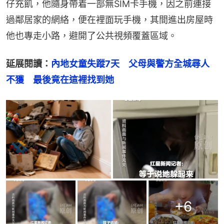
仔充飢，他隨身帶着一部無SIM卡手機，因之前連接
過鄰居家的網絡，便在裡面玩手機，其間進出房屋時
他也專走小路，避開了公共視頻覆蓋區域。
延展閱讀：
內地女童失蹤7天　父母與警方全城尋人
不獲　最後竟在這裡找到她
+
6