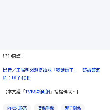
延伸閱讀：
影音／王陽明閃避搭訕妹「我結婚了」　蔡詩芸氣
吼：聊了49秒
【本文獲「
TVBS新聞網
」授權轉載。】
內地失蹤案
智能手機
親子關係