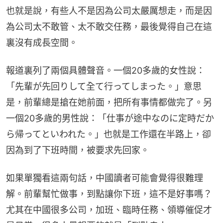
也就是說，有些人不是因為公司太嚴厲想走，而是因
為公司太不敢管、太不敢交任務，最後覺得自己在這
裏沒有成長空間。
報道裏列了兩個具體聲音。一個20多歲的女性說：
「先輩が先回りして全て行ってしまった。」意思
是，前輩總是搶在她前面，把所有事情都做完了。另
一個20多歲的男性說：「仕事が途中なのに定時だか
ら帰ってといわれた。」也就是工作還在半路上，卻
因為到了下班時間，被要求先回家。
如果單獨看這兩句話，中國讀者可能會覺得很難理
解。前輩幫忙做事，到點讓你下班，這不是好事嗎？
尤其在中國很多公司，加班、臨時任務、領導催促才