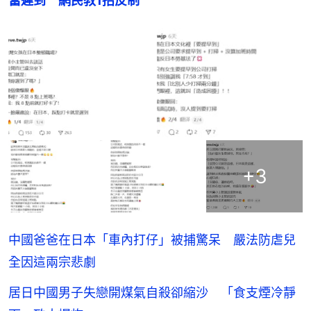
當遲到　網民教1招反制
+
3
中國爸爸在日本「車內打仔」被捕驚呆 嚴法防虐兒
全因這兩宗悲劇
居日中國男子失戀開煤氣自殺卻縮沙 「食支煙冷靜