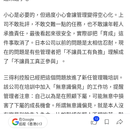
小心是必要的，但過度小心會讓管理變得空心化。上
司不敢批評，不敢交難一點的任務，也不敢讓年輕人
承擔責任，最後看起來很安全，實際卻把「育成」這
件事取消了。日本公司以前的問題是太相信忍耐，現
在的問題是有些管理者把「不讓員工有負擔」理解成
了「不讓員工真正參與」。
三得利控股已經把這個問題放進了新任管理職培訓。
該公司在培訓中加入「無意識偏見」的工作坊，提醒
管理者注意：自己以為是在照顧下屬，可能無意中損
害了下屬的成長機會。所謂無意識偏見，就是本人沒
有察覺到的先入為主。比如默認年輕人不想吃苦，默
12
在Google
認新人承受不了壓力，默認到點回家一定就是對員工
追蹤《香港01》