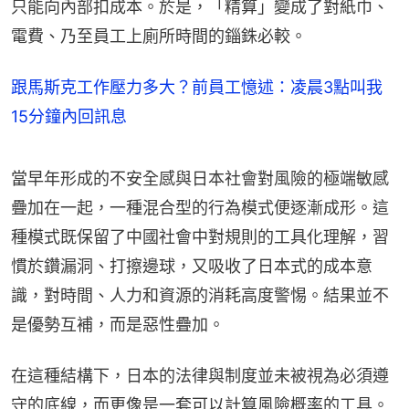
只能向內部扣成本。於是，「精算」變成了對紙巾、
電費、乃至員工上廁所時間的錙銖必較。
跟馬斯克工作壓力多大？前員工憶述：凌晨3點叫我
15分鐘內回訊息
當早年形成的不安全感與日本社會對風險的極端敏感
疊加在一起，一種混合型的行為模式便逐漸成形。這
種模式既保留了中國社會中對規則的工具化理解，習
慣於鑽漏洞、打擦邊球，又吸收了日本式的成本意
識，對時間、人力和資源的消耗高度警惕。結果並不
是優勢互補，而是惡性疊加。
在這種結構下，日本的法律與制度並未被視為必須遵
守的底線，而更像是一套可以計算風險概率的工具。