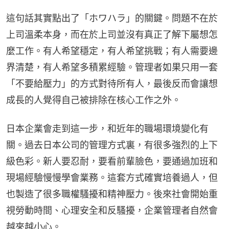
這句話其實點出了「ホワハラ」的關鍵。問題不在於
上司溫柔本身，而在於上司並沒有真正了解下屬想怎
麼工作。有人希望穩定，有人希望挑戰；有人需要邊
界清楚，有人希望多積累經驗。管理者如果只用一套
「不要給壓力」的方式對待所有人，最後反而會讓想
成長的人覺得自己被排除在核心工作之外。
日本企業會走到這一步，和近年的職場環境變化有
關。過去日本公司的管理方式裏，有很多強烈的上下
級色彩。新人要忍耐，要看前輩臉色，要通過加班和
現場經驗慢慢學會業務。這套方式確實培養過人，但
也製造了很多職權騷擾和精神壓力。後來社會開始重
視勞動時間、心理安全和反騷擾，企業管理者自然會
越來越小心。