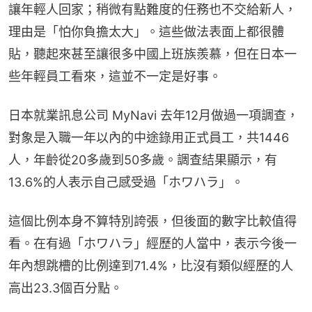
讓年輕人回家；稍微有點難度的任務也不交給新人，
理由是「怕你負擔太大」。這些做法表面上都很體
貼，聽起來甚至讓很多中國上班族羨慕，但在日本一
些年輕員工看來，這並不一定是好事。
日本就業訊息公司 MyNavi 去年12月做過一項調查，
對象是入職一年以內的中途錄用正式員工，共1446
人，年齡從20多歲到50多歲。調查結果顯示，有
13.6%的人表示自己感受過「ホワハラ」。
這個比例本身不算特別誇張，但後面的數字比較值得
看。在有過「ホワハラ」經歷的人當中，表示今後一
年內想跳槽的比例達到71.4%，比沒有類似經歷的人
高出23.3個百分點。