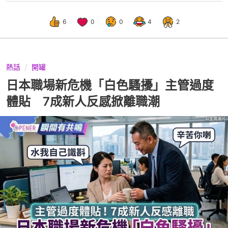
6
0
0
4
2
熱話
開罐
日本職場新危機「白色騷擾」主管過度
體貼 7成新人反感掀離職潮