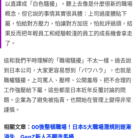
以直譯成「白色騷擾」。聽上去像是什麼很新的職場
概念，但它說的事情其實很具體：上司過度體貼下
屬，怕給對方壓力，怕讓對方加班，怕批評過頭，結
果反而把年輕員工和經驗較淺的員工的成長機會拿走
了。
這和我們平時理解的「職場騷擾」不太一樣。過去說
到日本公司，大家更容易想到「パワハラ」，也就是
職權騷擾。上司罵人、壓榨、公開羞辱、把不合理的
工作強壓給下屬，這些都是日本近年反覆討論的問
題。企業為了避免被指責，也開始在管理上變得非常
謹慎。
相關文章：
00後整頓職場！日本5大職場潛規則逐漸
消失　GenZ新人不願洗馬桶