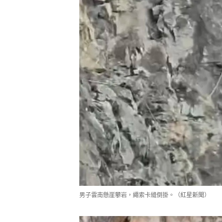
男子雲南懸崖攀岩，繩索卡縫倒掛。（紅星新聞）