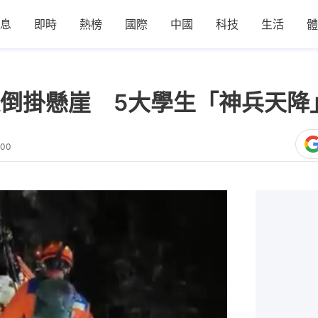
息
即時
熱榜
國際
中國
科技
生活
體
倒掛懸崖 5大學生「神兵天降
:00