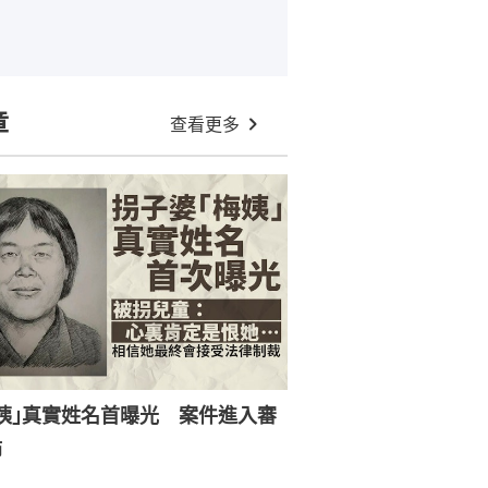
章
查看更多
姨｣真實姓名首曝光 案件進入審
節