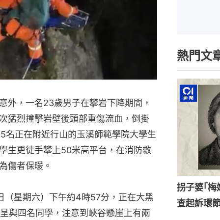
熱門文
意外，一名23歲男子在攀岩下降期間，
次猛烈撞擊岩壁後頭部重傷流血，倒掛
，5名正在附近行山的玉溪師範學院大學生
學生更徒手攀上50米高平台，在消防救
為傷者保暖。
拐子婆｢梅
日（星期六）下午約4時57分，正在大黑
查起訴環
呈與四名同學，注意到峽谷懸崖上有兩