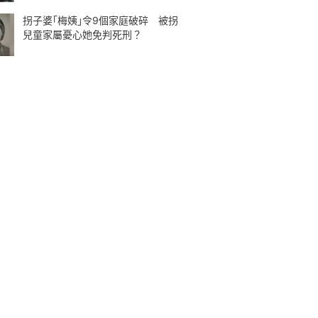
拐子婆｢梅姨｣令9個家庭破碎 被拐
兒童家屬憂心她免判死刑？