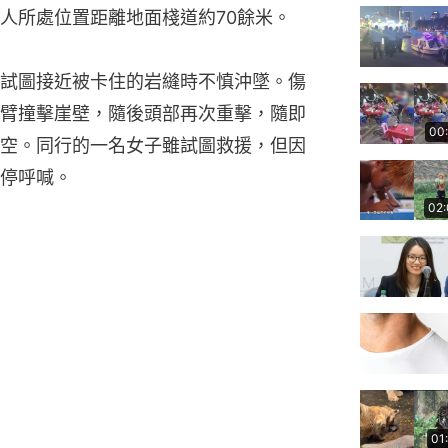
人所處位置距離地面棧道約70餘米。
試圖接近被卡住的岩縫時不慎沖墜。傷
臂撞擊崖壁，隨後頭部再次重擊，隨即
00
空。同行的一名女子雖試圖救援，但因
停呼喊。
02
01