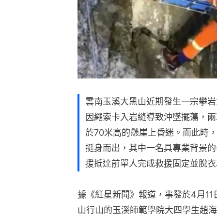
雲南玉溪大黑山近期發生一宗攀岩
因繩索卡入岩縫導致沖墜擺蕩，兩
於70米高的懸崖上昏迷。而此時
挺身而出，其中一名具專業背景的
援抵達前單人完成救援固定並脫衣
據《紅星新聞》報道，事發於4月11
山行山的玉溪師範學院大四學生趙海