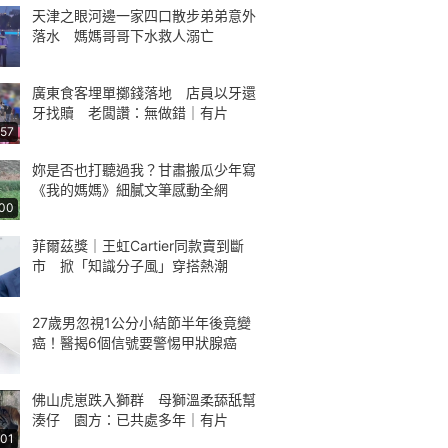
天津之眼河邊一家四口散步弟弟意外
落水 媽媽哥哥下水救人溺亡
廣東食客埋單擲錢落地 店員以牙還
牙找贖 老闆讚：無做錯｜有片
:57
妳是否也打聽過我？甘肅搬瓜少年寫
《我的媽媽》細膩文筆感動全網
:00
菲爾茲獎｜王虹Cartier同款賣到斷
市 掀「知識分子風」穿搭熱潮
27歲男忽視1公分小結節半年後竟變
癌！醫揭6個信號要警惕甲狀腺癌
佛山虎崽跌入獅群 母獅溫柔舔舐幫
湊仔 園方：已共處多年｜有片
:01