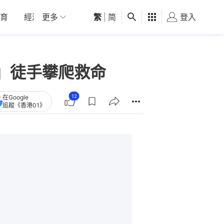
育
經濟
更多
01深圳
繁
觀點
|
简
健康
好食玩飛
登入
女
」徒手攀爬救命
12
在Google
追蹤《香港01》