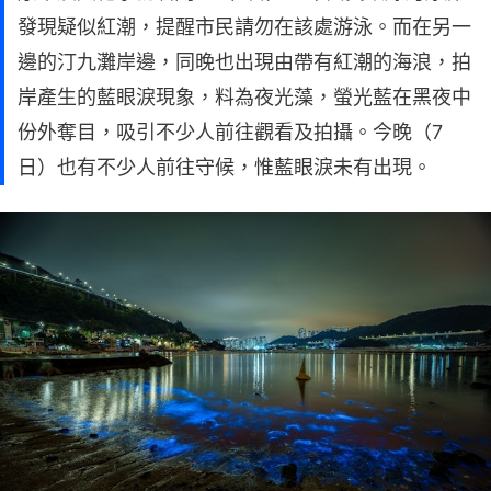
發現疑似紅潮，提醒市民請勿在該處游泳。而在另一
邊的汀九灘岸邊，同晚也出現由帶有紅潮的海浪，拍
岸產生的藍眼淚現象，料為夜光藻，螢光藍在黑夜中
份外奪目，吸引不少人前往觀看及拍攝。今晚（7
日）也有不少人前往守候，惟藍眼淚未有出現。