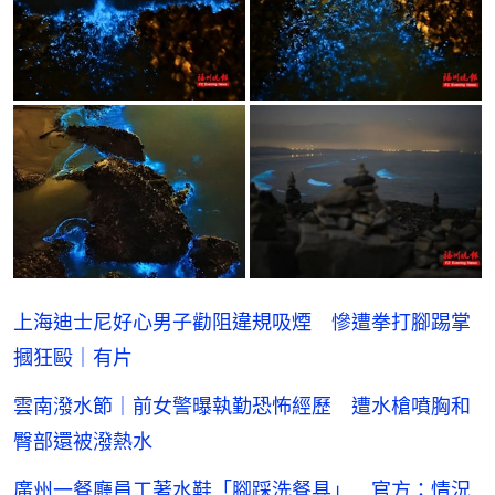
上海迪士尼好心男子勸阻違規吸煙 慘遭拳打腳踢掌
摑狂毆｜有片
雲南潑水節｜前女警曝執勤恐怖經歷 遭水槍噴胸和
臀部還被潑熱水
廣州一餐廳員工著水鞋「腳踩洗餐具」 官方：情況