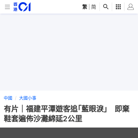
繁
|
简
中國
大國小事
有片｜福建平潭遊客追｢藍眼淚｣ 即棄
鞋套遍佈沙灘綿延2公里