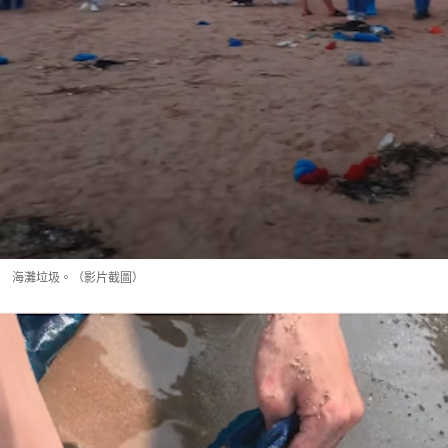
海灘垃圾。（影片截圖）