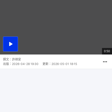
播
放
0:50
總
影
共
片
時
撰文：
許祺安
間
出版：
2026-04-28 19:30
更新：
2026-05-01 18:15