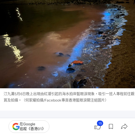
汀九灘5月6日晚上出現由紅潮引起的海水拍岸藍眼淚現象，吸引一班人專程前往觀
賞及拍攝。（何家耀拍攝/Facebook專頁香港藍眼淚關注組圖片）
15
在Google
追蹤《香港01》