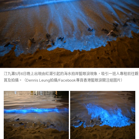
汀九灘5月6日晚上出現由紅潮引起的海水拍岸藍眼淚現象，吸引一班人專程前往觀
賞及拍攝。（Dennis Leung拍攝/Facebook專頁香港藍眼淚關注組圖片）