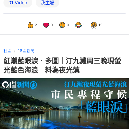
01 Video
我主場
2
0
0
1
12
社區
18區新聞
紅潮藍眼淚．多圖｜汀九灘周三晚現螢
光藍色海浪 料為夜光藻