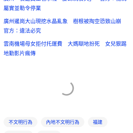
屬實並勒令停業
廣州暹崗大山現挖水晶亂象 樹根被掏空恐致山崩
官方：違法必究
雲南機場母女拒付托運費 大媽瞓地扮死 女兒狠踢
地勤影片瘋傳
不文明行為
內地不文明行為
福建