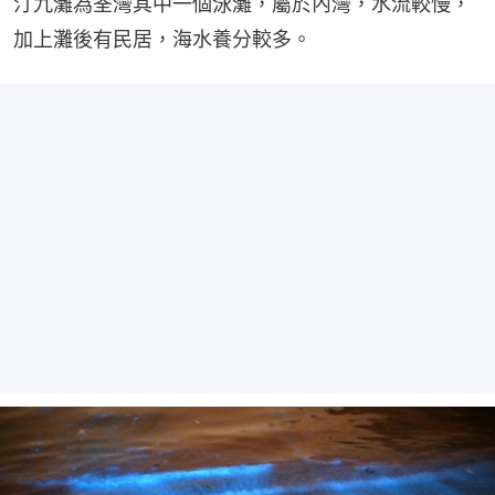
汀九灘為荃灣其中一個泳灘，屬於內灣，水流較慢，
加上灘後有民居，海水養分較多。