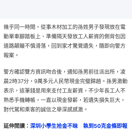
幾乎同一時間，從事木材加工的孫姓男子發現放在電
動單車腳踏板上、準備隔天發放工人薪資的側背包因
道路顛簸不慎滑落，回到家才驚覺遺失，隨即向警方
報案。
警方確認雙方資訊吻合後，通知孫男前往派出所，凌
晨2時37分，9萬多元人民幣現金完璧歸趙。孫男激動
表示，這筆錢是用來支付工友薪資，不少年長工人不
熟悉手機轉帳，一直以現金發薪，若遺失損失巨大，
對代駕和乘客的誠信之舉深感感激。
延伸閱讀：
深圳小學生拾金不昧　執到50克金條即報