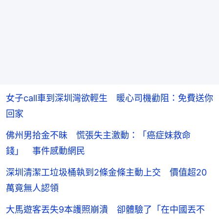
女子call車到深圳灣欲輕生 暖心司機勸阻：免費送你
回家
佛州男拾金不昧 慌張失主激動：「癌症妹救命
錢」 事件感動網民
深圳清潔工垃圾桶執到2條金條主動上交 價值超20
萬竟無人認領
大馬遊客丟失9本護照崩潰 卻體驗了「在中國丟不