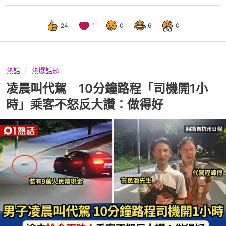
24
1
0
6
0
熱話
熱爆話題
凌晨叫代駕 10分鐘路程「司機開1小
時」乘客不怒反大讚：做得好