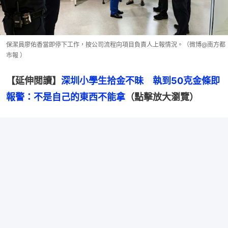
保潔員廖佑香當即停下工作，按公司流程向項目負責人上報情況。（微博@南方都
市報 ）
【延伸閲讀】
深圳小學生拾金不昧　執到50克金條即
報警：不是自己的東西不能拿
（點擊放大瀏覽）