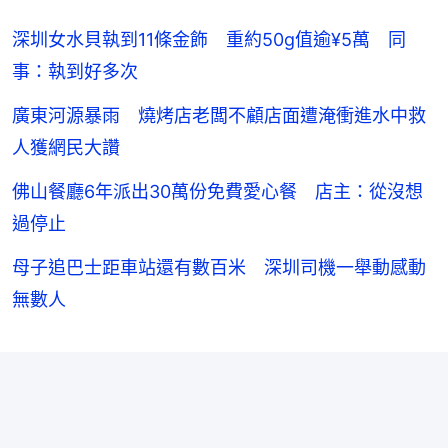
深圳女水貝執到11條金飾 重約50g值逾¥5萬 同
事：執到好多次
廣東河源暴雨 燒烤店老闆不顧店面遭淹衝進水中救
人獲網民大讚
佛山餐廳6年派出30萬份免費愛心餐 店主：從沒想
過停止
母子追巴士距車站還有數百米 深圳司機一舉動感動
無數人