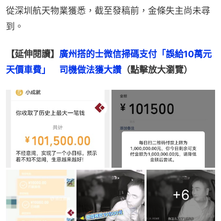
從深圳航天物業獲悉，截至發稿前，金條失主尚未尋
到。
【延伸閱讀】
廣州搭的士微信掃碼支付「誤給10萬元
天價車費」　司機做法獲大讚
（點擊放大瀏覽）
+
6