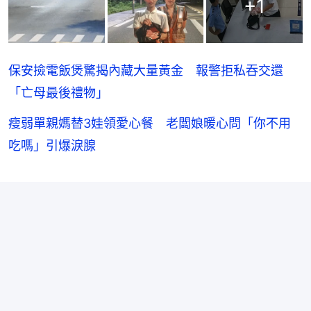
+
1
保安撿電飯煲驚揭內藏大量黃金 報警拒私吞交還
「亡母最後禮物」
瘦弱單親媽替3娃領愛心餐 老闆娘暖心問「你不用
吃嗎」引爆淚腺