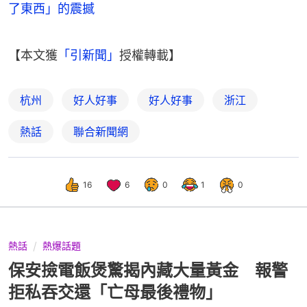
了東西」的震撼
【本文獲
「引新聞」
授權轉載】
杭州
好人好事
好人好事
浙江
熱話
聯合新聞網
16
6
0
1
0
熱話
熱爆話題
保安撿電飯煲驚揭內藏大量黃金 報警
拒私吞交還「亡母最後禮物」