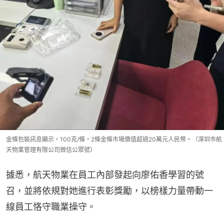
金條包裝訊息顯示，100克/條，2條金條市場價值超過20萬元人民幣。（深圳市航
天物業管理有限公司微信公眾號）
據悉，航天物業在員工內部發起向廖佑香學習的號
召，並將依規對她進行表彰獎勵，以榜樣力量帶動一
線員工恪守職業操守。