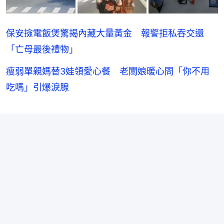
保安撿電飯煲驚揭內藏大量黃金 報警拒私吞交還
「亡母最後禮物」
瘦弱單親媽替3娃領愛心餐 老闆娘暖心問「你不用
吃嗎」引爆淚腺