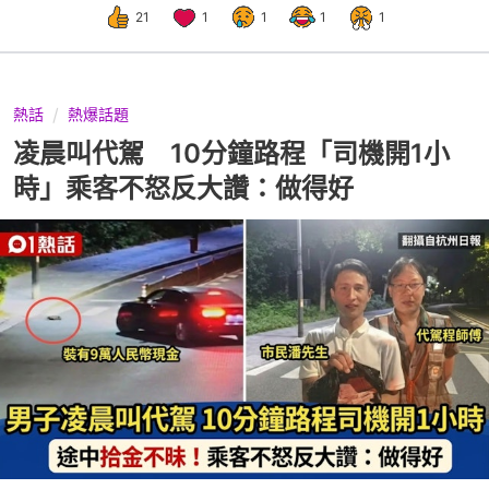
21
1
1
1
1
熱話
熱爆話題
凌晨叫代駕 10分鐘路程「司機開1小
時」乘客不怒反大讚：做得好