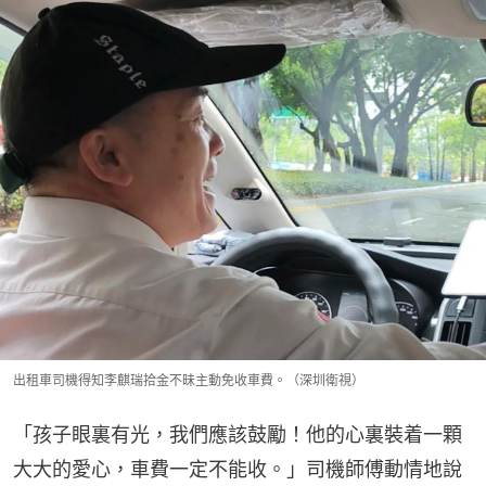
出租車司機得知李麒瑞拾金不昧主動免收車費。（深圳衛視）
「孩子眼裏有光，我們應該鼓勵！他的心裏裝着一顆
大大的愛心，車費一定不能收。」司機師傅動情地說