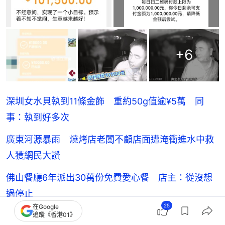
+
6
深圳女水貝執到11條金飾 重約50g值逾¥5萬 同
事：執到好多次
廣東河源暴雨 燒烤店老闆不顧店面遭淹衝進水中救
人獲網民大讚
佛山餐廳6年派出30萬份免費愛心餐 店主：從沒想
過停止
25
在Google
母子追巴士距車站還有數百米 深圳司機一舉動感動
追蹤《香港01》