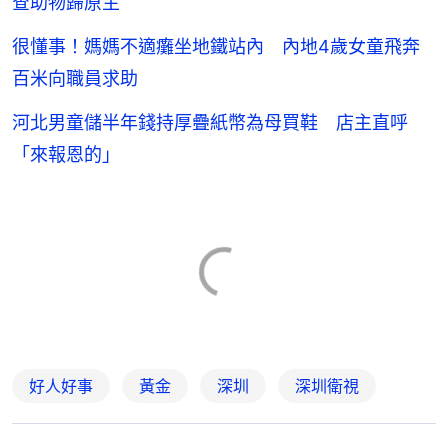
查助物歸原主
很懂事！媽媽不適癱坐地鐵站內 內地4歲女童飛奔
百米向職員求助
河北男童儲半年錢持厚疊紙幣為母買鞋 店主直呼
「來報恩的」
好人好事
黃金
深圳
深圳衛視