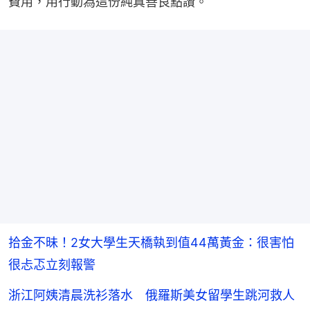
費用，用行動為這份純真善良點讚。
拾金不昧！2女大學生天橋執到值44萬黃金：很害怕
很忐忑立刻報警
浙江阿姨清晨洗衫落水 俄羅斯美女留學生跳河救人