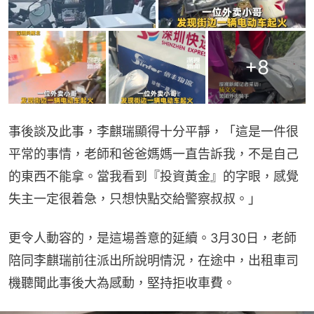
+
8
事後談及此事，李麒瑞顯得十分平靜，「這是一件很
平常的事情，老師和爸爸媽媽一直告訴我，不是自己
的東西不能拿。當我看到『投資黃金』的字眼，感覺
失主一定很着急，只想快點交給警察叔叔。」
更令人動容的，是這場善意的延續。3月30日，老師
陪同李麒瑞前往派出所說明情況，在途中，出租車司
機聽聞此事後大為感動，堅持拒收車費。