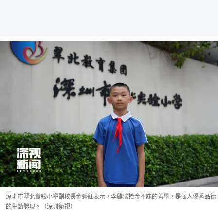
深圳市翠北實驗小學副校長金藝紅表示，李麒瑞拾金不昧的善舉，是個人優秀品德
的生動體現。（深圳衛視）