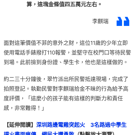
算，這塊金條值四五萬元左右。
李麒瑞
面對這筆價值不菲的意外之財，這位11歲的少年立即
使用電話手錶撥打110報警，並堅守在校門口等待民警
到場。此前撿到身份證、學生卡，他也是這樣做的。
約二三十分鐘後，翠竹派出所民警抵達現場，完成了
拍照登記。執勤民警對李麒瑞拾金不昧的行為給予高
度評價，「這麼小的孩子能有這樣的判斷力和責任
感，非常難得！」
【延伸閲讀】
深圳路邊電雞突起火　3名路過中學生
撲火畫面瘋傳　網民大讚勇敢
（點擊放大瀏覽）