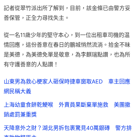
記者從翠竹派出所了解到，目前，該金條已由警方妥
善保管，正全力尋找失主。
從一名11歲少年的堅守本心，到一位出租車司機的温
情回應，這份善意在春日的鵬城悄然流淌。拾金不昧
是美德，為美德免單是敬意，為李麒瑞點讚，也為所
有守護善意的人點讚！
山東男為救心梗家人砸保時捷車窗取AED 車主回應
網民稱大義
上海幼童食餅乾鯁喉 外賣員果斷棄單施救 美團撤
銷處罰兼重獎
天降意外之財？湖北男拆包裹驚見40萬銀磚 警方排