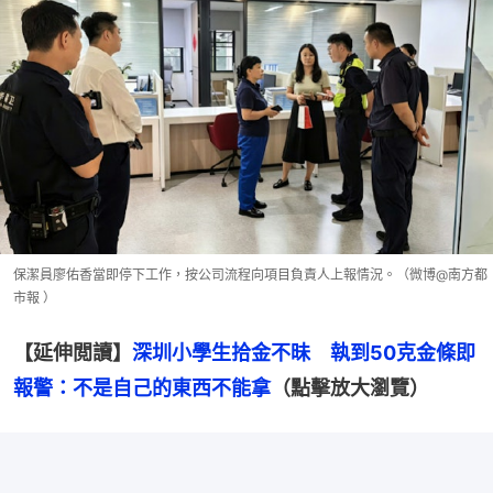
保潔員廖佑香當即停下工作，按公司流程向項目負責人上報情況。（微博@南方都
市報 ）
【延伸閲讀】
深圳小學生拾金不昧　執到50克金條即
報警：不是自己的東西不能拿
（點擊放大瀏覽）