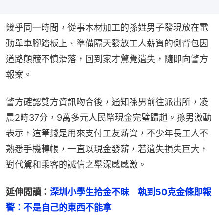
幾乎同一時間，從事木材加工的孫姓男子發現放在電
動單車腳踏板上、準備隔天發放工人薪資的側背包因
道路顛簸不慎滑落，回到家才驚覺遺失，隨即向警方
報案。
警方確認雙方資訊吻合後，通知孫男前往派出所，凌
晨2時37分，9萬多元人民幣現金完璧歸趙。孫男激動
表示，這筆錢是用來支付工友薪資，不少年長工人不
熟悉手機轉帳，一直以現金發薪，若遺失損失巨大，
對代駕和乘客的誠信之舉深感感激。
延伸閱讀：
深圳小學生拾金不昧　執到50克金條即報
警：不是自己的東西不能拿