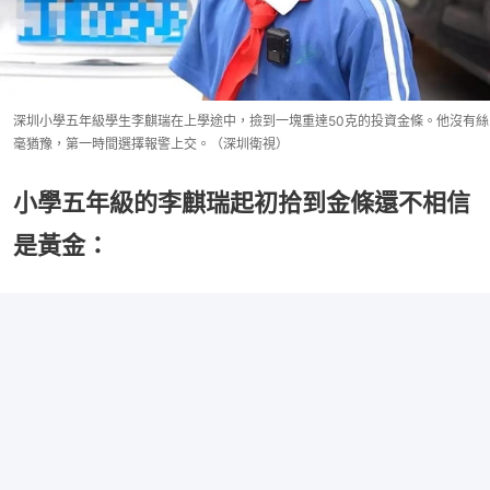
深圳小學五年級學生李麒瑞在上學途中，撿到一塊重達50克的投資金條。他沒有絲
毫猶豫，第一時間選擇報警上交。（深圳衛視）
小學五年級的李麒瑞起初拾到金條還不相信
是黃金：