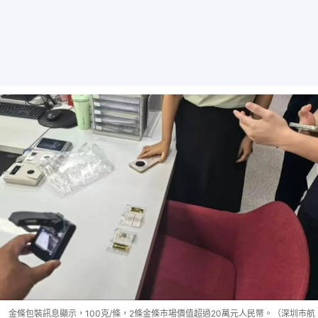
金條包裝訊息顯示，100克/條，2條金條市場價值超過20萬元人民幣。（深圳市航