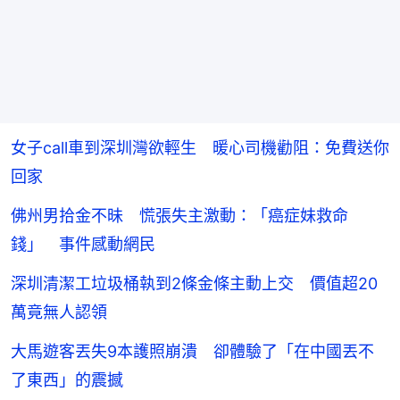
女子call車到深圳灣欲輕生 暖心司機勸阻：免費送你
回家
佛州男拾金不昧 慌張失主激動：「癌症妹救命
錢」 事件感動網民
深圳清潔工垃圾桶執到2條金條主動上交 價值超20
萬竟無人認領
大馬遊客丟失9本護照崩潰 卻體驗了「在中國丟不
了東西」的震撼