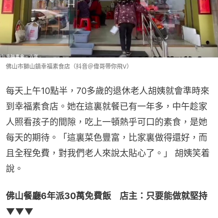
佛山市獅山鎮幸福素食店（抖音＠偉哥帶你飛V）
每天上午10點半，70多歲的退休老人胡姨就會準時來
到幸福素食店。她在這裏就餐已有一年多，中午趁家
人照看孩子的間隙，吃上一頓熱乎可口的素食，是她
每天的期待。「這裏菜色豐富，比家裏做得還好，而
且全程免費，對我們老人來說太貼心了。」 胡姨笑着
說。
佛山餐廳6年派30萬免費飯　店主：只要能做就堅持
▼▼▼