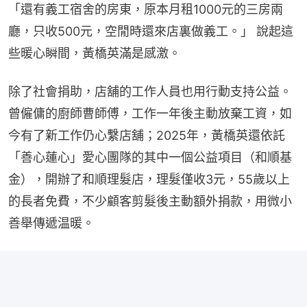
「還有義工宿舍的房東，原本月租1000元的三房兩
廳，只收500元，空閒時還來店裏做義工。」 說起這
些暖心瞬間，黃橋英滿是感激。
除了社會捐助，店舖的工作人員也用行動支持公益。
曾僱傭的廚師曹師傅，工作一年後主動放棄工資，如
今有了新工作仍心繫店舖；2025年，黃橋英還依託
「善心蓮心」愛心團隊的其中一個公益項目（和順基
金），開辦了和順理髮店，理髮僅收3元，55歲以上
的長者免費，不少顧客剪髮後主動額外捐款，用微小
善舉傳遞温暖。