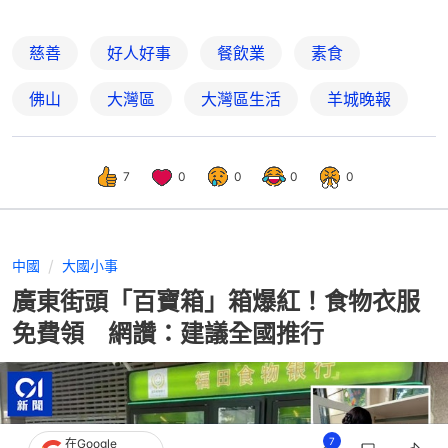
慈善
好人好事
餐飲業
素食
佛山
大灣區
大灣區生活
羊城晚報
7
0
0
0
0
中國
大國小事
廣東街頭「百寶箱」箱爆紅！食物衣服
免費領 網讚：建議全國推行
7
在Google