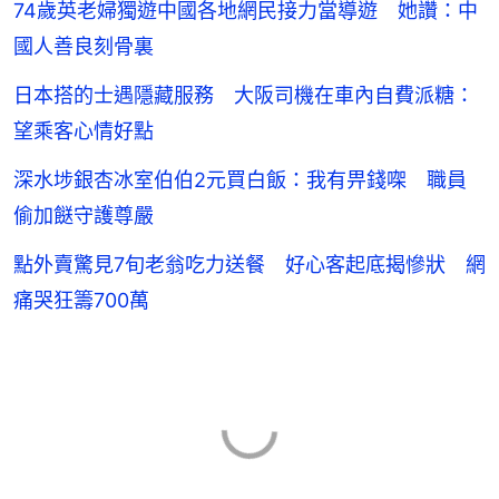
74歲英老婦獨遊中國各地網民接力當導遊 她讚：中
國人善良刻骨裏
日本搭的士遇隱藏服務 大阪司機在車內自費派糖：
望乘客心情好點
深水埗銀杏冰室伯伯2元買白飯：我有畀錢㗎 職員
偷加餸守護尊嚴
點外賣驚見7旬老翁吃力送餐 好心客起底揭慘狀 網
痛哭狂籌700萬