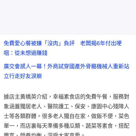
免費愛心餐被嫌「沒肉」負評 老闆揭6年付出哽
咽：從未想過賺錢
廣交會感人一幕！外商試穿國產外骨骼機械人重新站
立行走好友淚崩
據店主黃橋英介紹，幸福素食店的免費午餐，服務對
象涵蓋獨居老人、醫院護工、保安、康園中心殘障人
士等各類群體。很多老人獨自在家，做飯不便，菜色
單一，而店裏每天準備多種瓜類、蔬菜等素食，搭配
豐富、營養均衡，深受大家喜愛。