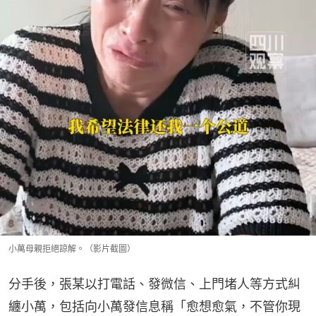
小萬母親拒絕諒解。（影片截圖）
分手後，張某以打電話、發微信、上門堵人等方式糾
纏小萬，包括向小萬發信息稱「愈想愈氣，不管你現