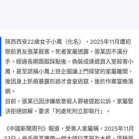
陝西西安22歲女子小萬（化名），2025年11月遭初
戀前男友張某殺害。死者家屬透露，張某因不滿分
手，經過長期跟蹤踩點後，偽裝成速遞員入室殺害小
萬，甚至謊稱小萬上班企圖讓上門探望的家屬離開，
後因身上抓痕暴露形跡才倉皇逃竄，後於作案當晚落
網。
目前，張某已因涉嫌故意殺人罪被提起公訴，家屬堅
決拒絕諒解，要求「判處死刑立即執行」。
《中國新聞周刊》報道，受害人家屬稱，2025年11月
23日，兇手張某攜帶一個大號行李箱及木棍，謊稱是