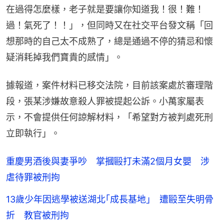
在過得怎麼樣，老子就是要讓你知道我！很！難！
過！氣死了！！」，但同時又在社交平台發文稱「回
想那時的自己太不成熟了，總是通過不停的猜忌和懷
疑消耗掉我們寶貴的感情」。
據報道，案件材料已移交法院，目前該案處於審理階
段，張某涉嫌故意殺人罪被提起公訴。小萬家屬表
示，不會提供任何諒解材料，「希望對方被判處死刑
立即執行」。
重慶男酒後與妻爭吵 掌摑毆打未滿2個月女嬰 涉
虐待罪被刑拘
13歲少年因逃學被送湖北｢成長基地｣ 遭毆至失明骨
折 教官被刑拘