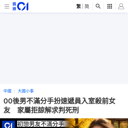
繁
|
简
中國
大國小事
00後男不滿分手扮速遞員入室殺前女
友 家屬拒諒解求判死刑