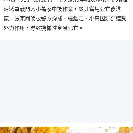
速遞員敲門入小萬家中後作案，致其當場死亡後逃
竄，張某同晚被警方拘捕。經鑑定，小萬因頸部遭受
外力作用，導致機械性窒息死亡。