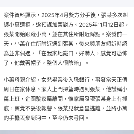
案件資料顯示，2025年4月雙方分手後，張某多次糾
纏小萬遭拒，遂預謀加害對方。2025年11月12日起，
張某開始跟蹤小萬，並在其住所附近踩點。案發前一
天，小萬在住所附近遇到張某，後來與朋友傾訴時認
為並非偶遇，「在我家地鐵口，好嚇人，感覺可恐怖
了，他戴著帽子，整個人很陰暗」。
小萬母親介紹，女兒畢業後入職銀行，事發當天正值
周日在家休息。家人上門探望時遇到張某，他謊稱小
萬上班，企圖騙家屬離開，惟家屬發現張某身上有抓
痕，察覺不妥後報警。張某見狀倉皇逃離，並將小萬
的手機丟棄到河中，至今仍未尋回。