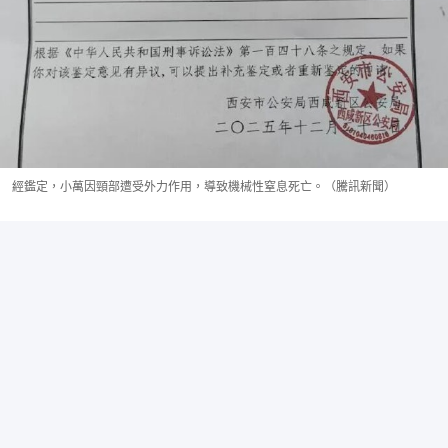
經鑑定，小萬因頸部遭受外力作用，導致機械性窒息死亡。（騰訊新聞）