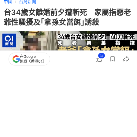
中國
台灣新聞
台34歲女離婚前夕遭斬死 家屬指惡老
爺性騷擾及｢拿孫女當餌｣誘殺
34
在Google
追蹤《香港01》
撰文：
中天新聞網
出版：
2026-07-30 12:05
更新：
2026-07-30 13:42