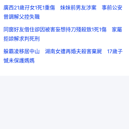
廣西21歲孖女1死1重傷 妹妹前男友涉案 事前公安
曾調解父控失職
同窗好友借住卻因被害妄想持刀殘殺致1死1傷 家屬
拒諒解求判死刑
躲霸凌移居中山 湖南女遭再婚夫殺害棄屍 17歲子
憾未保護媽媽