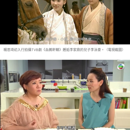
楊思琦初入行拍攝TVB劇《血薦軒轅》邂逅李家鼎的兒子李泳豪。（電視截圖）