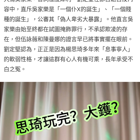
容中，直斥吳家樂是「一個仆X的誕生」、「一個賤
種的誕生」，公審其「偽人卑劣大暴露」。他直言吳
家樂由始至終都在試圖掩飾罪行，不承認欺凌的存
在，但伍詠薇和陳曼娜的證言早已將事實擺在眼前。
劉定堅認為，正正是因為楊思琦多年來「息事寧人」
的軟弱性格，才讓這群有心人有機可乘，長年承受不
白之冤。