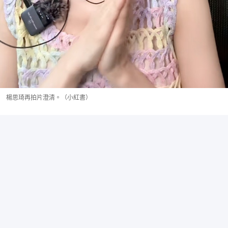
楊思琦再拍片澄清。（小紅書）