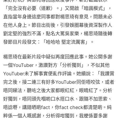
「完全沒有必要（道歉）。」又開啟「暗諷模式」，
直指當年身邊這麼同事都對楊思琦有意見，問題未必
在他人身上。節目出街後，引發娛圈幕後資深製作人
劉定堅的強烈不滿，點名大罵吳家樂，楊思琦隨後轉
發節目片段發文：「哈哈哈 堅定流厲害」。
楊思琦在最新片段中疑似再度回應此事。她公開多謝
一個YouTuber，激讚對方「分析獨到」，不似其他
YouTuber未了解事實便亂作評論。她續說：「我讚賞
完之後，接二連三有好多YouTuber同佢唔咬弦，或者
唔同睇法，聽咗之後大家都眼紅紅，眼睛紅了。分析
好獨到，唔同頭先嗰啲口水搭口水、跟隨不加思索、
唔諗嘢，講錯晒啲fact，你fact check都清楚啲。純
粹係一個人嘅感謝，分析得咁獨到，我梗係要多謝