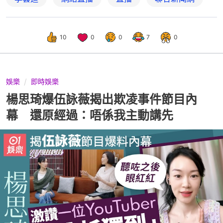
10
0
0
7
0
娛樂
即時娛樂
楊思琦爆伍詠薇揭出欺凌事件節目內
幕 還原經過：唔係我主動講先