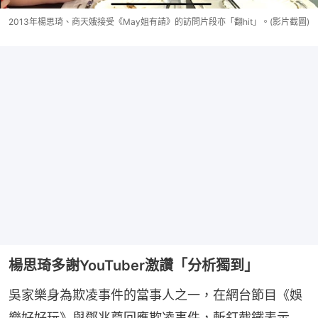
2013年楊思琦、商天娥接受《May姐有請》的訪問片段亦「翻hit」。(影片截圖)
楊思琦多謝YouTuber激讚「分析獨到」
吳家樂身為欺凌事件的當事人之一，在網台節目《娛
樂好好玩》與鄧兆尊回應欺凌事件，斬釘截鐵表示