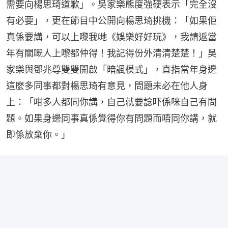
需要向楊思琦道歉」。吳家樂態度強硬表示「完全沒
有必要」，更在節目中公開向楊思琦挑機：「如果佢
真係要講，可以上嚟我哋《娛樂好好玩》，我請返當
年有關嘅人上嚟都仲得！我記得份外清清楚楚！」吳
家樂與鄧兆尊雙雙開啟「暗諷模式」，直指當年身邊
這麼多同事都對楊思琦有意見，問題未必在他人身
上：「咁多人都同你講，自己就要諗吓係咪自己有問
題。如果身邊同事真係覺得你有問題而唔同你講，就
即係放棄你。」