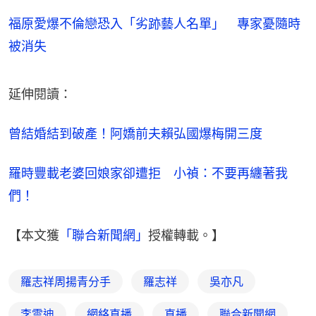
福原愛爆不倫戀恐入「劣跡藝人名單」 專家憂隨時
被消失
延伸閱讀：
曾結婚結到破產！阿嬌前夫賴弘國爆梅開三度
羅時豐載老婆回娘家卻遭拒　小禎：不要再纏著我
們！
【本文獲
「聯合新聞網」
授權轉載。】
羅志祥周揚青分手
羅志祥
吳亦凡
李雲迪
網絡直播
直播
聯合新聞網