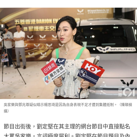
吳家樂與鄧兆尊疑似暗示楊思琦是因為自身表現不足才遭到集體抵制。（陳順禎
攝）
節目出街後，劉定堅在其主理的網台節目中直接點名
大罵吳家樂，言詞極度犀利。劉定堅在節目題目及內