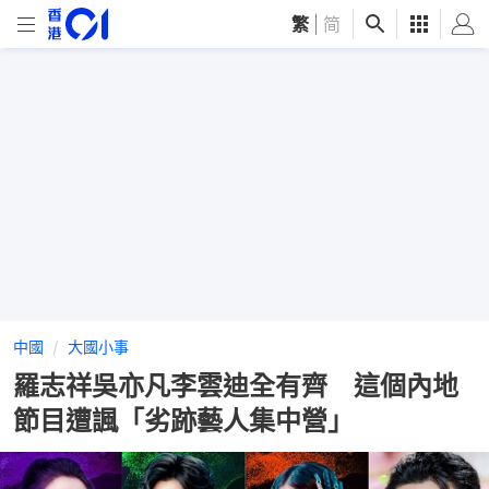
繁
|
简
中國
大國小事
羅志祥吳亦凡李雲迪全有齊 這個內地
節目遭諷「劣跡藝人集中營」