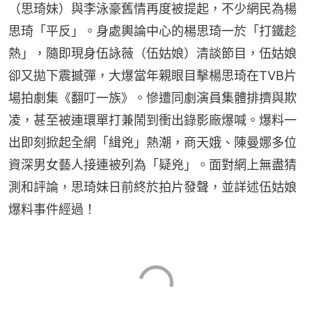
（思琦妹）與李泳豪舊情再度被提起，不少網民為楊
思琦「平反」。身處輿論中心的楊思琦一於「打鐵趁
熱」，隨即現身伍詠薇（伍姑娘）清談節目，伍姑娘
卻又拋下震撼彈，大爆當年親眼目擊楊思琦在TVB片
場拍劇集《翻叮一族》。慘遭同劇演員集體排擠與欺
凌，甚至被連環單打兼鬧到衝出錄影廠爆喊。爆料一
出即刻掀起全網「緝兇」熱潮，商天娥、陳曼娜多位
資深男女藝人接連被列為「疑兇」。面對網上無盡猜
測和評論，思琦妹日前終於拍片發聲，並詳述伍姑娘
爆料事件經過！