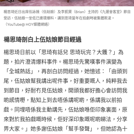
楊思琦近日出席伍詠薇（伍姑娘）及李凱賢（Brian）主持的《九運會客室》節目
受訪，伍姑娘一坐低已連環爆料，講到思琦當年在拍劇時被集體欺凌。
（YouTube@ HOY媒體網絡）
楊思琦剖白上伍姑娘節目經過
楊思琦日前以「思琦有話兒 思琦玩完？大鑊？」為
題，拍片澄清爆料事件。楊思琦先驚嘆事件演變為
「全城熱話」，再剖白訪問經過，她憶述：「由頭到
尾，伍姑娘幫我講出呢件事，好重要嘅人，純粹我去
到節目，好耐冇見伍姑娘，開頭我都好擔心會訪問我
啲感情嘢，點知上到去唔係講呢啲，係講我以前拍
戲。同埋唔係我主動講先，伍姑娘喺佢印象裏面，原
來對於我拍戲嘅時候，佢好深印象嘅呢啲睇法，分享
畀大家。」她多謝伍姑娘「幫手發聲」，但她認為十