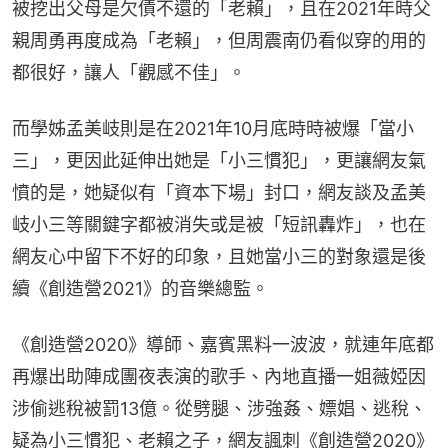
被挖出父母是欠債不還的「老賴」，且在2021年時父
親周勇再度成為「老賴」，但周震南仍看似穿的用的
都很好，讓人「觀感不佳」。
而學姊孟美岐則是在2021年10月底時時被爆「當小
三」，更因此延伸出她是「小三慣犯」，更讓網友氣
憤的是，她疑似有「資本下場」封口，網友談及孟美
岐小三等關鍵字都被消失或是被「短訊轟炸」，也在
網友心中留下不好的印象，且她當小三的對象還是後
續《創造營2021》的音樂總監。
《創造營2020》導師、嘉賓黑料一波波，就連年底都
再爆出助陣成團夜表演的歌手、內地直播一姐薇婭因
涉偷逃稅被罰13億。從劈腿、涉強姦、嫖娼、逃稅、
疑為小三慣犯、老賴之子，網友諷刺《創造營2020》