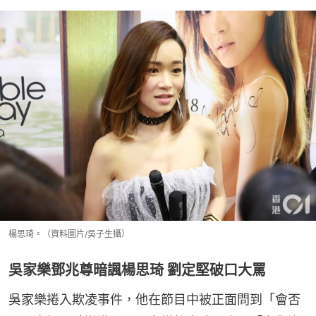
楊思琦。（資料圖片/吳子生攝）
吳家樂鄧兆尊暗諷楊思琦 劉定堅破口大罵
吳家樂捲入欺凌事件，他在節目中被正面問到「會否