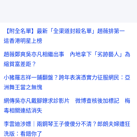
【附全名單】最新「全渠道封殺名單」趙薇排第一
這香港明星上榜
趙薇鄭爽吳亦凡相繼出事 內地拿下「劣跡藝人」為
縮貧富差距？
小豬羅志祥一鋪翻盤？跨年表演憑實力征服網民：亞
洲舞王當之無愧
網傳吳亦凡戴腳鐐求診影片 微博查核後加標記 梅
毒相關連結消失
李雲迪涉嫖｜兩鋼琴王子傻傻分不清？郎朗夫婦遭狂
洗版：看錯你了