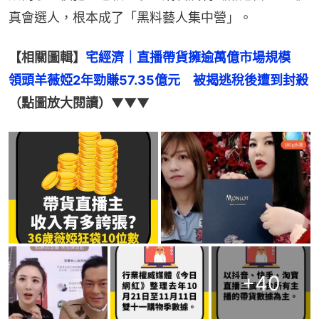
真會選人，根本成了「黑料藝人集中營」。
【相關圖輯】
宅經濟｜直播帶貨擁逾萬億市場規模　
領頭羊薇婭2年勁賺57.35億元　被揭逃稅後遭到封殺
（點圖放大閱讀）
▼▼▼
+
40