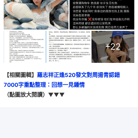
+
22
【相關圖輯】
羅志祥正逢520發文對周揚青認錯　
7000字重點整理：回想一見鍾情
（點圖放大閱讀）
▼▼▼