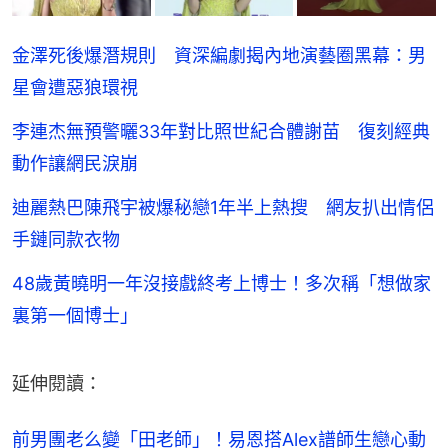
金澤死後爆潛規則 資深編劇揭內地演藝圈黑幕：男
星會遭惡狼環視
李連杰無預警曬33年對比照世紀合體謝苗 復刻經典
動作讓網民淚崩
迪麗熱巴陳飛宇被爆秘戀1年半上熱搜 網友扒出情侶
手鏈同款衣物
48歲黃曉明一年沒接戲終考上博士！多次稱「想做家
裏第一個博士」
延伸閱讀：
前男團老么變「田老師」！易恩搭Alex譜師生戀心動