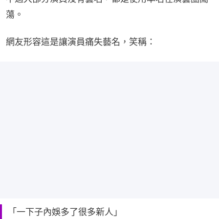
蕩。
網友形容這是讓演員痛失藝名，笑稱：
「一下子內娛多了很多新人」