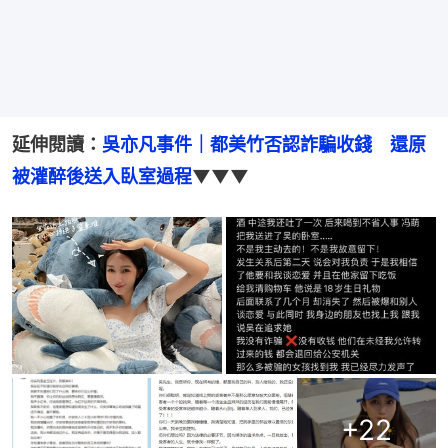
延伸閱讀：
吳亦凡事件｜都美竹否認詐騙收錢　還原
被灌醉後送入臥室過程
▼▼▼
+
22