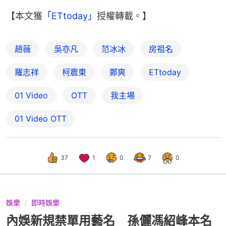
【本文獲
「ETtoday」
授權轉載。】
趙薇
吳亦凡
范冰冰
房祖名
羅志祥
柯震東
鄭爽
ETtoday
01 Video
OTT
我主場
01‌ ‌Video‌ ‌OTT
37
1
0
7
0
娛樂
即時娛樂
內娛新規禁單用藝名 孫儷馮紹峰本名