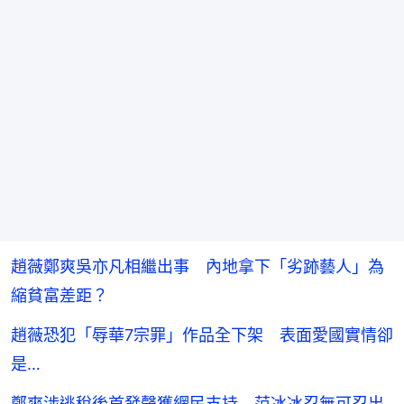
趙薇鄭爽吳亦凡相繼出事 內地拿下「劣跡藝人」為
縮貧富差距？
趙薇恐犯「辱華7宗罪」作品全下架 表面愛國實情卻
是…
鄭爽涉逃稅後首發聲獲網民支持 范冰冰忍無可忍出