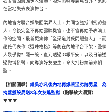
名者曾因劈腿多人運動、婚姻出軌等震驚各界，就此
在當地失去表演舞台。
內地官方聯合娛樂圈業界人士，共同協議抵制劣跡藝
人，今後完全不再給露臉機會，也不會再給予表演工
作的空間，最新更瘋傳「全渠道封殺問題藝人」。而
趙薇代表作《還珠格格》等劇在內地平台下架，整個
人幾乎像神隱一般，直到透過IG報平安，以及日前透
過微博發聲，向導演好友慶生，令大批粉絲前來朝
聖。
【相關圖輯】
繼吳亦凡後內地再爆荒淫劣跡男星　為
掩蓋擬設局送8年女友進監獄
（點擊放大瀏覽）
▼▼▼