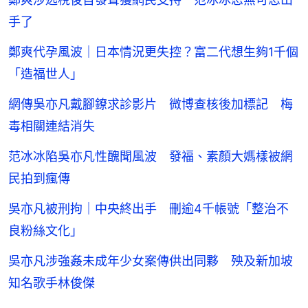
手了
鄭爽代孕風波｜日本情況更失控？富二代想生夠1千個
「造福世人」
網傳吳亦凡戴腳鐐求診影片 微博查核後加標記 梅
毒相關連結消失
范冰冰陷吳亦凡性醜聞風波 發福、素顏大媽樣被網
民拍到瘋傳
吳亦凡被刑拘｜中央終出手 刪逾4千帳號「整治不
良粉絲文化」
吳亦凡涉強姦未成年少女案傳供出同夥 殃及新加坡
知名歌手林俊傑