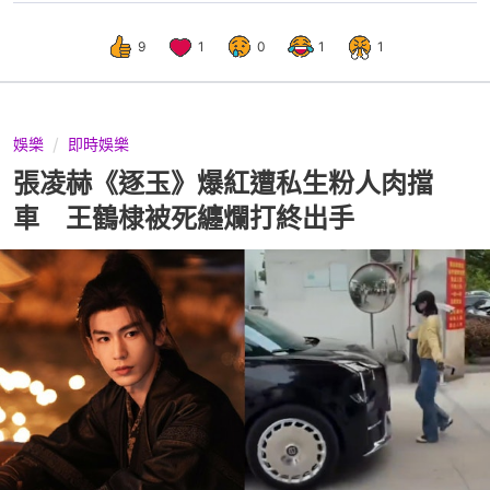
9
1
0
1
1
娛樂
即時娛樂
張凌赫《逐玉》爆紅遭私生粉人肉擋
車 王鶴棣被死纏爛打終出手