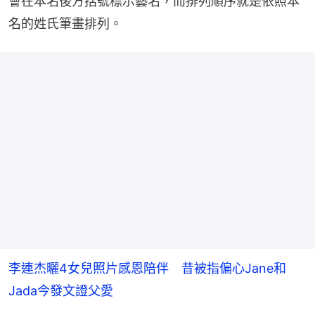
會在本名後方括號標示藝名，而排列順序就是依照本
名的姓氏筆畫排列。
李連杰曬4女兒照片感恩陪伴 昔被指偏心Jane和
Jada今發文證父愛