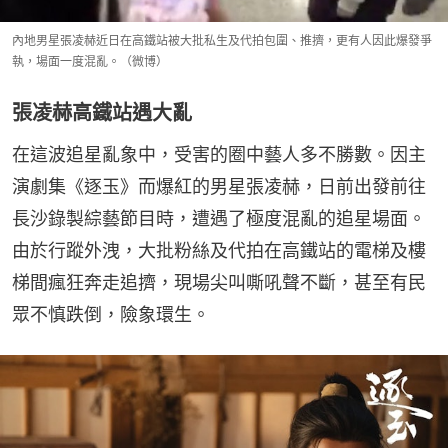
內地男星張凌赫近日在高鐵站被大批私生及代拍包圍、推擠，更有人因此爆發爭
執，場面一度混亂。（微博）
張凌赫高鐵站遇大亂
在這波追星亂象中，受害的圈中藝人多不勝數。因主
演劇集《逐玉》而爆紅的男星張凌赫，日前出發前往
長沙錄製綜藝節目時，遭遇了極度混亂的追星場面。
由於行蹤外洩，大批粉絲及代拍在高鐵站的電梯及樓
梯間瘋狂奔走追擠，現場尖叫嘶吼聲不斷，甚至有民
眾不慎跌倒，險象環生。