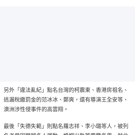
另外「違法亂紀」點名台灣的柯震東、香港房祖名、
逃漏稅繳罰金的范冰冰、鄭爽，還有導演王全安等、
澳洲涉性侵事件的高雲翔。
最後「失德失範」則點名羅志祥、李小璐等人，被列