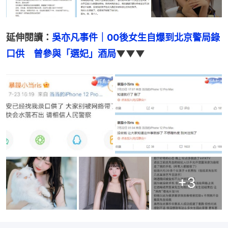
延伸閱讀：
吳亦凡事件｜00後女生自爆到北京警局錄
口供　曾參與「選妃」酒局
▼▼▼
+
3