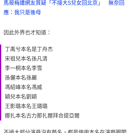
馬筱梅遭網友質疑「不接大S兒女回北京」 無奈回
應：我只是後母
因此外界也才知道：
丁禹兮本名是丁舟杰
宋祖兒本名孫凡清
李一桐本名李雪
孫儷本名孫麗
馮紹峰本名馮威
穎兒本名劉穎
王影璐本名王璐璐
娜扎本名古力那扎爾拜合提亞爾
不過大部分演員沒有藝名，都是使用本名在演藝圈闖