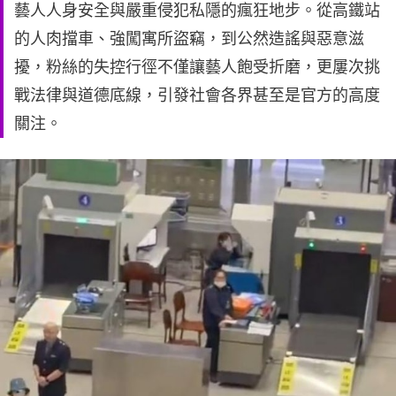
藝人人身安全與嚴重侵犯私隱的瘋狂地步。從高鐵站
的人肉擋車、強闖寓所盜竊，到公然造謠與惡意滋
擾，粉絲的失控行徑不僅讓藝人飽受折磨，更屢次挑
戰法律與道德底線，引發社會各界甚至是官方的高度
關注。