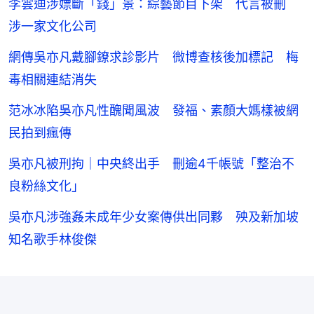
李雲迪涉嫖斷「錢」景：綜藝節目下架 代言被刪
涉一家文化公司
網傳吳亦凡戴腳鐐求診影片 微博查核後加標記 梅
毒相關連結消失
范冰冰陷吳亦凡性醜聞風波 發福、素顏大媽樣被網
民拍到瘋傳
吳亦凡被刑拘｜中央終出手 刪逾4千帳號「整治不
良粉絲文化」
吳亦凡涉強姦未成年少女案傳供出同夥 殃及新加坡
知名歌手林俊傑