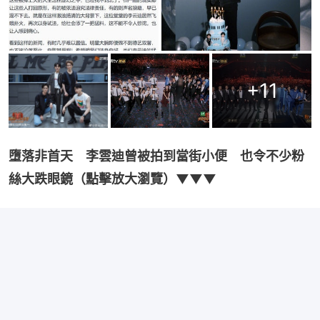
+
11
墮落非首天　李雲迪曾被拍到當街小便　也令不少粉
絲大跌眼鏡（點擊放大瀏覽）▼▼▼