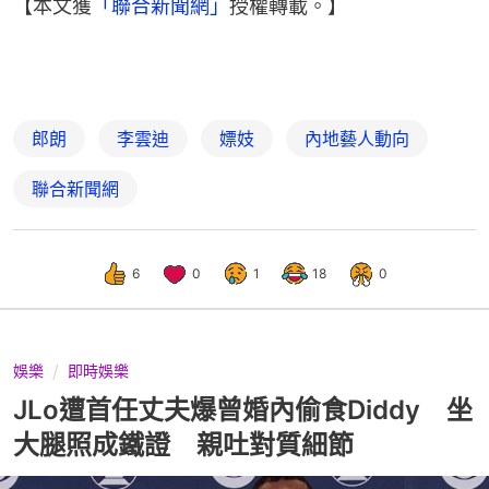
【本文獲
「聯合新聞網」
授權轉載。】
郎朗
李雲迪
嫖妓
內地藝人動向
聯合新聞網
6
0
1
18
0
娛樂
即時娛樂
JLo遭首任丈夫爆曾婚內偷食Diddy 坐
大腿照成鐵證 親吐對質細節