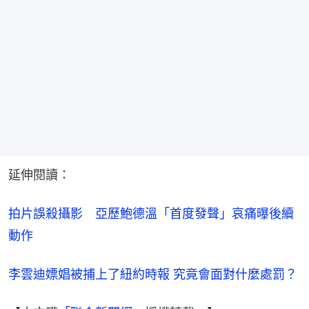
延伸閱讀：
拍片誤殺攝影　亞歷鮑德溫「首度發聲」哀痛曝後續
動作
李雲迪嫖娼被捕上了紐約時報 究竟會面對什麼處罰？