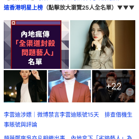
這香港明星上榜
（點擊放大瀏覽25人全名單）▼▼▼
+
22
李雲迪涉嫖｜微博禁言李雲迪賬號15天 排查借機生
事賬號與評論
趙薇鄭爽吳亦凡相繼出事 內地拿下「劣跡藝人」為