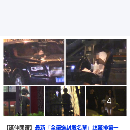
+
4
【延伸閱讀】
最新「全渠道封殺名單」趙薇排第一　