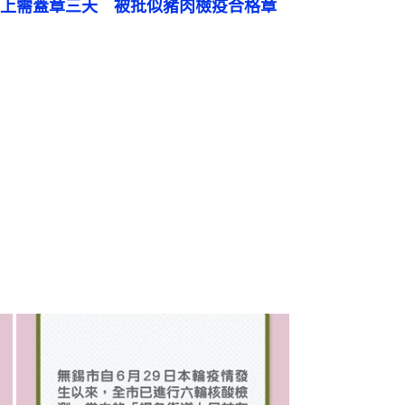
上需蓋章三天　被批似豬肉檢疫合格章