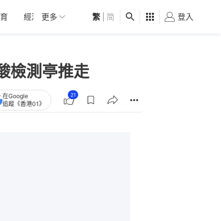
育
經濟
更多
01深圳
繁
觀點
|
简
健康
好食玩飛
登入
女
酸檢測亭推走
21
在Google
追蹤《香港01》