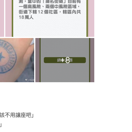
+
8
該不用讓座吧」
」