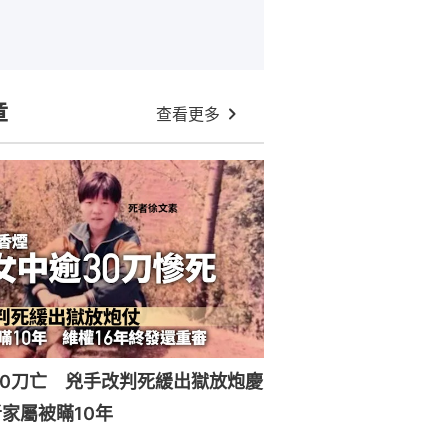
章
查看更多
30刀亡 兇手改判死緩出獄放炮慶
家屬被瞞10年