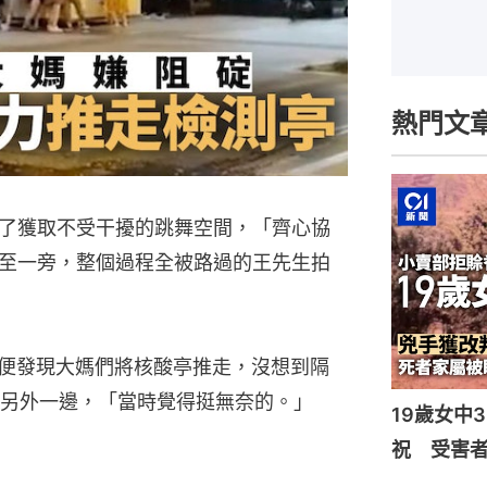
熱門文
了獲取不受干擾的跳舞空間，「齊心協
至一旁，整個過程全被路過的王先生拍
時便發現大媽們將核酸亭推走，沒想到隔
另外一邊，「當時覺得挺無奈的。」
19歲女中
祝 受害者