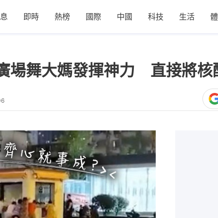
息
即時
熱榜
國際
中國
科技
生活
體
廣場舞大媽發揮神力 直接將核
06