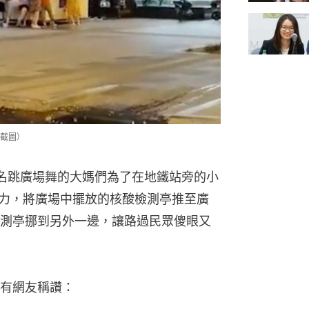
截圖）
名跳廣場舞的大媽們為了在地鐵站旁的小
之力，將廣場中擺放的核酸檢測亭推至廣
測亭挪到另外一邊，讓路過民眾傻眼又
有網友稱讚：