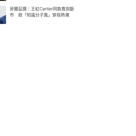
菲爾茲獎｜王虹Cartier同款賣到斷
市 掀「知識分子風」穿搭熱潮