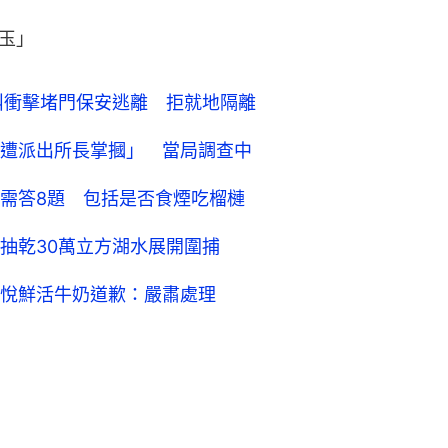
玉」
尖叫衝擊堵門保安逃離 拒就地隔離
遭派出所長掌摑」 當局調查中
需答8題 包括是否食煙吃榴槤
抽乾30萬立方湖水展開圍捕
悅鮮活牛奶道歉：嚴肅處理