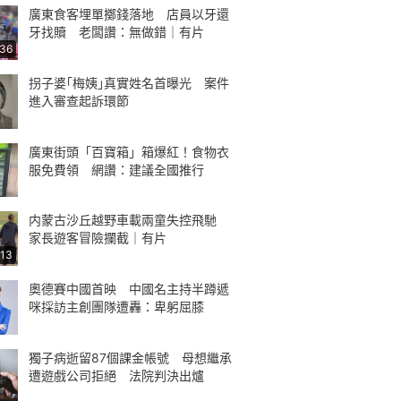
廣東食客埋單擲錢落地 店員以牙還
牙找贖 老闆讚：無做錯｜有片
:36
拐子婆｢梅姨｣真實姓名首曝光 案件
進入審查起訴環節
廣東街頭「百寶箱」箱爆紅！食物衣
服免費領 網讚：建議全國推行
内蒙古沙丘越野車載兩童失控飛馳
家長遊客冒險攔截｜有片
:13
奧德賽中國首映 中國名主持半蹲遞
咪採訪主創團隊遭轟：卑躬屈膝
獨子病逝留87個課金帳號 母想繼承
遭遊戲公司拒絕 法院判決出爐