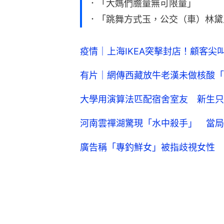
．「大媽們膽量無可限量」
．「跳舞方式玉，公交（車）林黛
疫情｜上海IKEA突擊封店！顧客
有片｜網傳西藏放牛老漢未做核酸「
大學用演算法匹配宿舍室友 新生只
河南雲禪湖驚現「水中殺手」 當局
廣告稱「專釣鮮女」被指歧視女性 