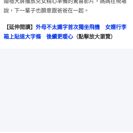
婚禮大屏播放兒女精心準備的驚喜影片，媽媽在現場
說，下一輩子也願意跟爸爸在一起。
【延伸閲讀】
外母不太識字首次獨坐飛機　女婿行李
箱上貼這大字條　後續更暖心
（點擊放大瀏覽）