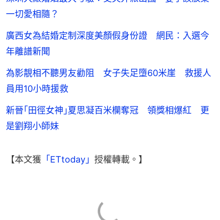
一切愛相隨？
廣西女為結婚定制深度美顏假身份證 網民：入選今
年離譜新聞
為影靚相不聽男友勸阻 女子失足墮60米崖 救援人
員用10小時援救
新晉｢田徑女神｣夏思凝百米欄奪冠 領獎相爆紅 更
是劉翔小師妹
【本文獲
「ETtoday」
授權轉載。】