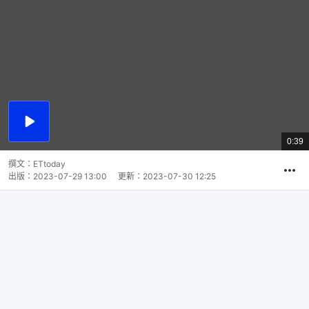
播
放
0:39
總
影
共
片
時
撰文：
ETtoday
間
出版：
2023-07-29 13:00
更新：
2023-07-30 12:25