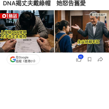
DNA揭丈夫戴綠帽 她怒告舊愛
82
在Google
追蹤《香港01》
撰文：
賈桂琳
出版：
2026-07-02 23:02
更新：
2026-07-02 23:02