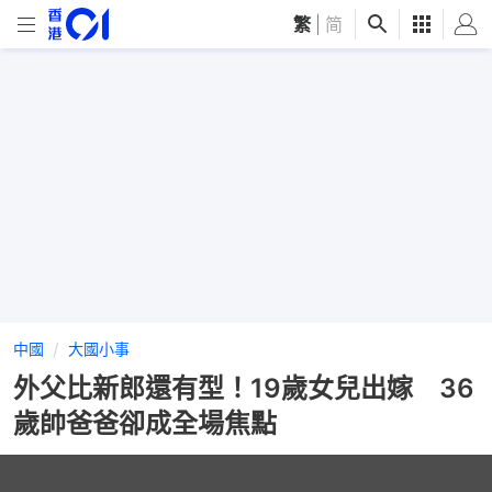
繁
|
简
中國
大國小事
外父比新郎還有型！19歲女兒出嫁 36
歲帥爸爸卻成全場焦點