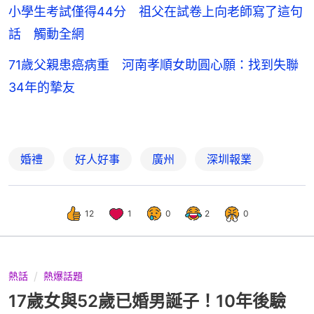
小學生考試僅得44分 祖父在試卷上向老師寫了這句
話 觸動全網
71歲父親患癌病重 河南孝順女助圓心願：找到失聯
34年的摯友
婚禮
好人好事
廣州
深圳報業
12
1
0
2
0
熱話
熱爆話題
17歲女與52歲已婚男誕子！10年後驗