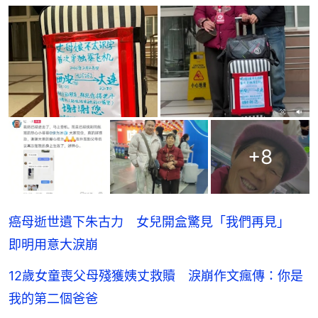
+
8
癌母逝世遺下朱古力 女兒開盒驚見「我們再見」
即明用意大淚崩
12歲女童喪父母殘獲姨丈救贖 淚崩作文瘋傳：你是
我的第二個爸爸