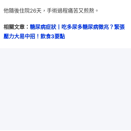
他隨後住院26天，手術過程痛苦又煎熬。
相關文章：
糖尿病症狀丨吃多尿多糖尿病徵兆？緊張
壓力大易中招！飲食3要點