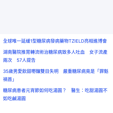
全球唯一延緩1型糖尿病發病藥物TZIELD亮相進博會
湖南醫院推胃轉流術治糖尿病致多人吐血 女子流產
兩次 57人提告
35歲男愛飲甜嘢釀雙目失明 嚴重糖尿病竟是「罪魁
禍首」
糖尿病患者元宵節如何吃湯圓？ 醫生：吃甜湯圓不
如吃鹹湯圓