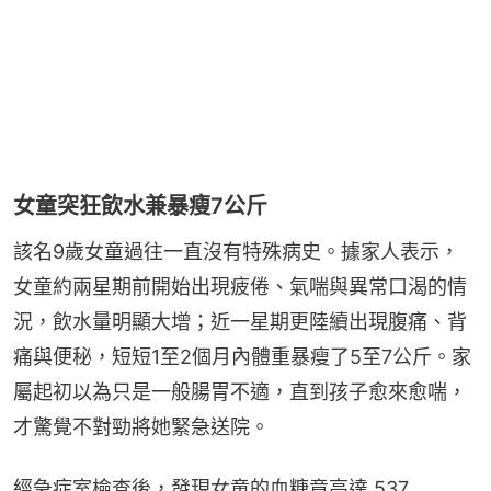
女童突狂飲水兼暴瘦7公斤
該名9歲女童過往一直沒有特殊病史。據家人表示，
女童約兩星期前開始出現疲倦、氣喘與異常口渴的情
況，飲水量明顯大增；近一星期更陸續出現腹痛、背
痛與便秘，短短1至2個月內體重暴瘦了5至7公斤。家
屬起初以為只是一般腸胃不適，直到孩子愈來愈喘，
才驚覺不對勁將她緊急送院。
經急症室檢查後，發現女童的血糖竟高達 537 