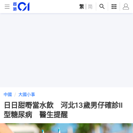
繁
|
简
中國
大國小事
日日甜嘢當水飲 河北13歲男仔確診Ⅱ
型糖尿病 醫生提醒