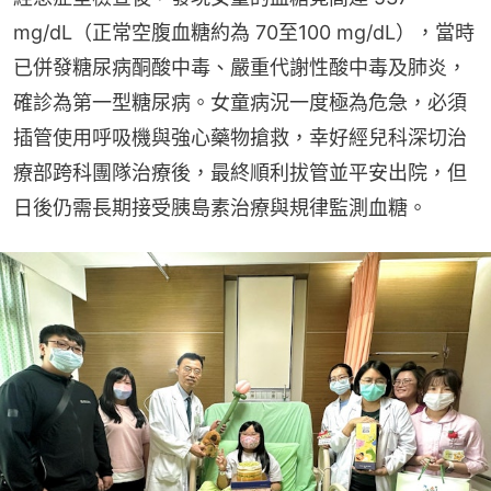
mg/dL（正常空腹血糖約為 70至100 mg/dL），當時
已併發糖尿病酮酸中毒、嚴重代謝性酸中毒及肺炎，
確診為第一型糖尿病。女童病況一度極為危急，必須
插管使用呼吸機與強心藥物搶救，幸好經兒科深切治
療部跨科團隊治療後，最終順利拔管並平安出院，但
日後仍需長期接受胰島素治療與規律監測血糖。