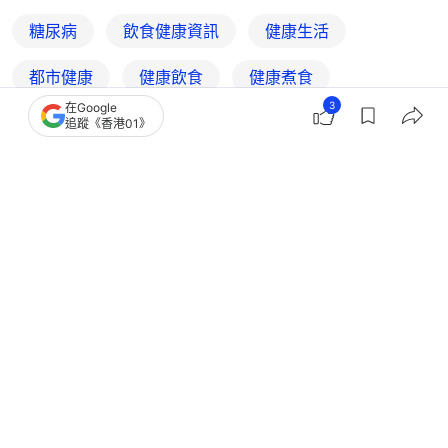
糖尿病
飲食健康資訊
健康生活
都市健康
健康飲食
健康煮食
3
在Google
Goody25
01教煮
追蹤《香港01》
9
0
3
3
5
熱話
熱爆話題
每天飲1杯汽水！身體提早衰老4.6歲
美國醫學研究證實等同抽煙