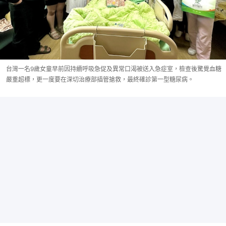
台灣一名9歲女童早前因持續呼吸急促及異常口渴被送入急症室，檢查後驚覺血糖
嚴重超標，更一度要在深切治療部插管搶救，最終確診第一型糖尿病。