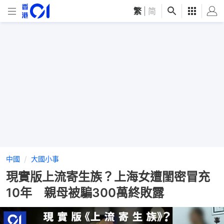
繁
|
简
中國
大國小事
現實版上流寄生族？上海女遭閨密冒充
10年 親母被騙300萬終敗露