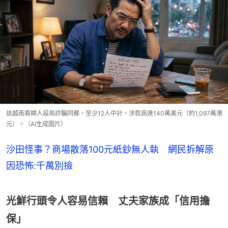
該越南裔婦人設局詐騙同鄉，至少12人中計，涉款高達140萬美元（約1,097萬港
元）。（AI生成圖片）
沙田怪事？商場散落100元紙鈔無人執 網民拆解原
因恐怖:千萬別撿
光鮮行頭令人容易信賴 丈夫家族成「信用擔
保」