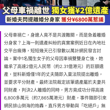
父母車禍亡，身邊人竟不是共渡難關，而是急着離婚
分身家？上海一則遺產糾紛的真實案例近日在內地社
交平台瘋傳，短短幾天已引發數以萬計網民發言討
論。案中1名獨生女子的父母因車禍雙雙身亡後，她
繼承了高達2億元人民幣（約2.31億港元）的巨額遺
產，豈料新婚僅1年的丈夫隨即入稟法院提出離婚，
並要求平分財產。最終法院裁定該筆遺產屬於夫妻共
同財產，判決2人離婚的同時，男方竟成功分得高達
6,800多萬元（約7,865萬港元）財產，事件隨即引來
網民排山倒海的炮轟，直斥男方舉動與「吃絕戶」無