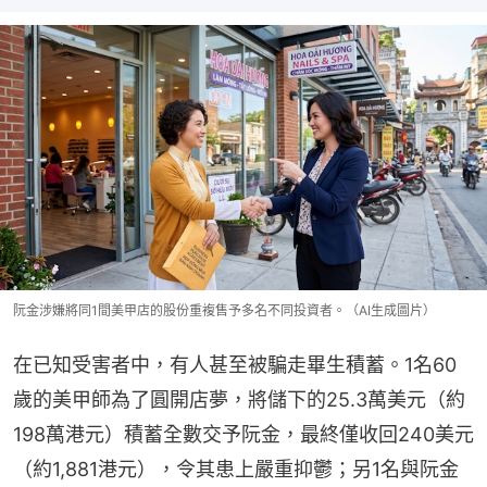
阮金涉嫌將同1間美甲店的股份重複售予多名不同投資者。（AI生成圖片）
在已知受害者中，有人甚至被騙走畢生積蓄。1名60
歲的美甲師為了圓開店夢，將儲下的25.3萬美元（約
198萬港元）積蓄全數交予阮金，最終僅收回240美元
（約1,881港元），令其患上嚴重抑鬱；另1名與阮金