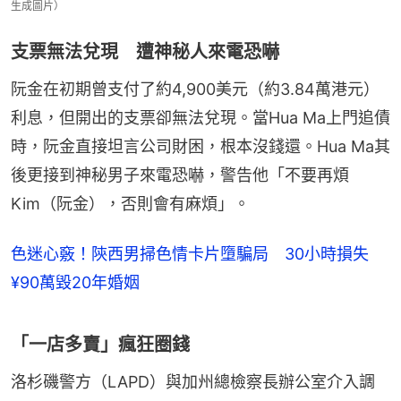
生成圖片）
支票無法兌現 遭神秘人來電恐嚇
阮金在初期曾支付了約4,900美元（約3.84萬港元）
利息，但開出的支票卻無法兌現。當Hua Ma上門追債
時，阮金直接坦言公司財困，根本沒錢還。Hua Ma其
後更接到神秘男子來電恐嚇，警告他「不要再煩
Kim（阮金），否則會有麻煩」。
色迷心竅！陝西男掃色情卡片墮騙局 30小時損失
¥90萬毀20年婚姻
「一店多賣」瘋狂圈錢
洛杉磯警方（LAPD）與加州總檢察長辦公室介入調