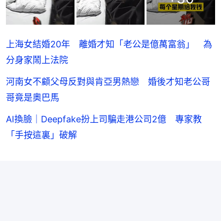
上海女結婚20年 離婚才知「老公是億萬富翁」 為
分身家鬧上法院
河南女不顧父母反對與肯亞男熱戀 婚後才知老公哥
哥竟是奧巴馬
AI換臉｜Deepfake扮上司騙走港公司2億 專家教
「手按這裏」破解