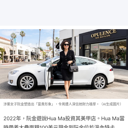
涉案女子阮金塑造出「富貴形象」，令周遭人深信她財力雄厚。（AI生成圖片）
2022年，阮金遊說Hua Ma投資其美甲店。Hua Ma當
時帶着大疊面額100美元現金到阮金位於溫內特卡