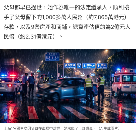
父母都早已過世，她作為唯一的法定繼承人，順利接
手了父母留下的1,000多萬人民幣（約7,865萬港元）
存款，以及9套房產和商鋪，總資產估值約為2億元人
民幣（約2.31億港元）。
上海1名獨生女因父母在車禍中離世，她承繼了巨額遺產。（AI生成圖片）