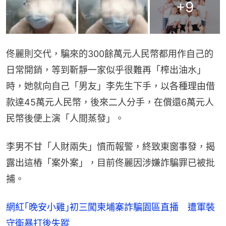
+
9
佟麗則交代，騙來的300餘萬元人民幣都用作自己的
日常開銷，等到靳靜一家似乎很難再「榨出油水」
時，她就向自己「男友」李先生下手，以各種理由借
款達45萬元人民幣，後來二人分手，在償還6萬元人
民幣後便上演「人間蒸發」。
李男不甘「人財兩失」憤而報警，終致東窗事發，揭
露出這樁「案外案」，目前佟麗因涉嫌詐騙罪已被批
捕。
網紅｢晚安小雞｣初三闖柬埔寨詐騙園區直播 遭軍裝
守衛暴打後失蹤