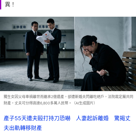
異！
獨生女因父母車禍離世而繼承2億遺產，卻遭新婚夫閃離吃絕戶，法院裁定屬共同
財產，丈夫可分得高達6,800多萬人民幣。（AI生成圖片）
產子55天遭夫毆打持刀恐嚇 人妻起訴離婚 驚揭丈
夫出軌轉移財產