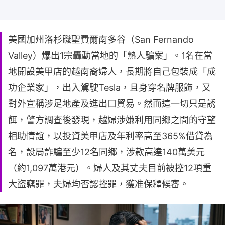
美國加州洛杉磯聖費爾南多谷（San Fernando
Valley）爆出1宗轟動當地的「熟人騙案」。1名在當
地開設美甲店的越南裔婦人，長期將自己包裝成「成
功企業家」，出入駕駛Tesla，且身穿名牌服飾，又
對外宣稱涉足地產及進出口貿易。然而這一切只是誘
餌，警方調查後發現，越婦涉嫌利用同鄉之間的守望
相助情誼，以投資美甲店及年利率高至365%借貸為
名，設局詐騙至少12名同鄉，涉款高達140萬美元
（約1,097萬港元）。婦人及其丈夫目前被控12項重
大盜竊罪，夫婦均否認控罪，獲准保釋候審。