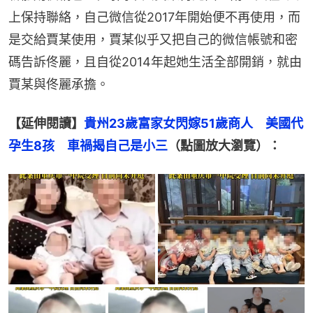
上保持聯絡，自己微信從2017年開始便不再使用，而
是交給賈某使用，賈某似乎又把自己的微信帳號和密
碼告訴佟麗，且自從2014年起她生活全部開銷，就由
賈某與佟麗承擔。
【延伸閱讀】
貴州23歲富家女閃嫁51歲商人　美國代
孕生8孩　車禍揭自己是小三
（點圖放大瀏覽）：