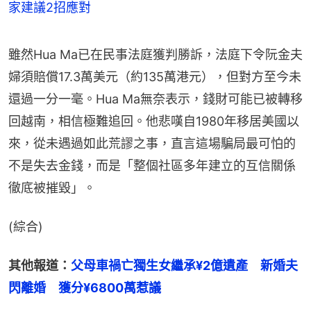
家建議2招應對
雖然Hua Ma已在民事法庭獲判勝訴，法庭下令阮金夫
婦須賠償17.3萬美元（約135萬港元），但對方至今未
還過一分一毫。Hua Ma無奈表示，錢財可能已被轉移
回越南，相信極難追回。他悲嘆自1980年移居美國以
來，從未遇過如此荒謬之事，直言這場騙局最可怕的
不是失去金錢，而是「整個社區多年建立的互信關係
徹底被摧毀」。
(綜合)
其他報道：
父母車禍亡獨生女繼承¥2億遺產　新婚夫
閃離婚　獲分¥6800萬惹議