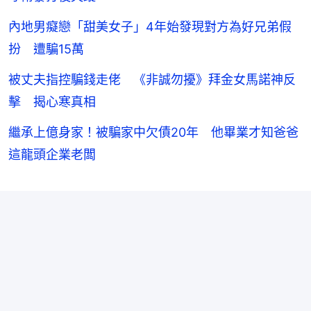
內地男癡戀「甜美女子」4年始發現對方為好兄弟假
扮 遭騙15萬
被丈夫指控騙錢走佬 《非誠勿擾》拜金女馬諾神反
擊 揭心寒真相
繼承上億身家！被騙家中欠債20年 他畢業才知爸爸
這龍頭企業老闆