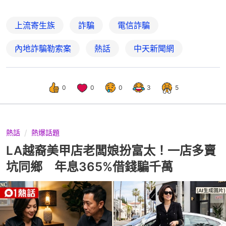
上流寄生族
詐騙
電信詐騙
內地詐騙勒索案
熱話
中天新聞網
0
0
0
3
5
熱話
熱爆話題
LA越裔美甲店老闆娘扮富太！一店多賣
坑同鄉 年息365%借錢騙千萬