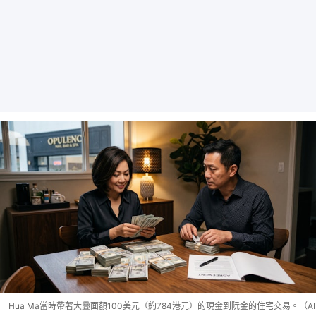
Hua Ma當時帶著大疊面額100美元（約784港元）的現金到阮金的住宅交易。（AI