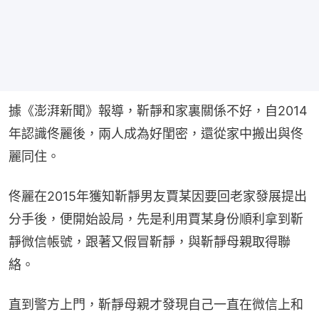
據《澎湃新聞》報導，靳靜和家裏關係不好，自2014
年認識佟麗後，兩人成為好閨密，還從家中搬出與佟
麗同住。
佟麗在2015年獲知靳靜男友賈某因要回老家發展提出
分手後，便開始設局，先是利用賈某身份順利拿到靳
靜微信帳號，跟著又假冒靳靜，與靳靜母親取得聯
絡。
直到警方上門，靳靜母親才發現自己一直在微信上和