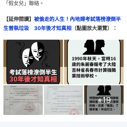
「假女兒」聯絡。
【延伸閱讀】
被偷走的人生！內地婦考試落榜潦倒半
生曾執垃圾　30年後才知真相
（點圖放大瀏覽）：
+
19