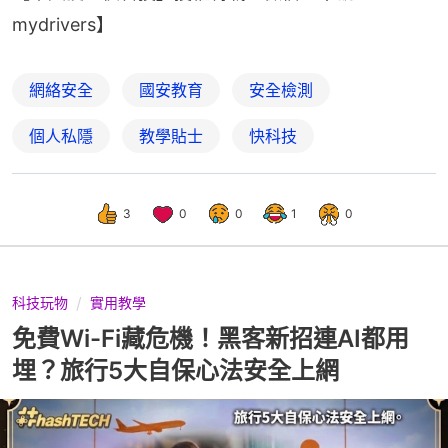
mydrivers】
網絡安全
國安教育
安全檢測
個人私隱
教學貼士
快科技
3
0
0
1
0
科技玩物
實用教學
免費Wi-Fi藏危機！黑客新招連AI都用
埋？旅行5大自保心法安全上網