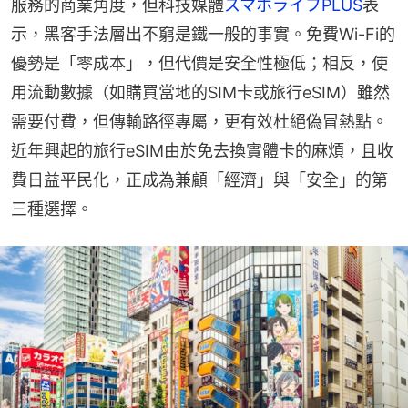
服務的商業角度，但科技媒體
スマホライフPLUS
表
示，黑客手法層出不窮是鐵一般的事實。免費Wi-Fi的
優勢是「零成本」，但代價是安全性極低；相反，使
用流動數據（如購買當地的SIM卡或旅行eSIM）雖然
需要付費，但傳輸路徑專屬，更有效杜絕偽冒熱點。
近年興起的旅行eSIM由於免去換實體卡的麻煩，且收
費日益平民化，正成為兼顧「經濟」與「安全」的第
三種選擇。