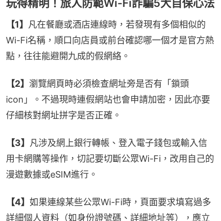
玩得精明！旅人防範Wi-Fi詐騙5大自保心法
【1】
凡在餐廳或酒店連線時，若發現有多個相似的
Wi-Fi名稱，順口向店員或前台確認哪一個才是官方熱
點，往往能避開九成的假網絡。
【2】
瀏覽網頁時必須檢查網址旁是否有「鎖頭
icon」。不過現時連假網站也會申請加密，因此亦要
仔細核對網址拼字是否正確。
【3】
凡涉及網上銀行轉帳、登入電子錢包或輸入信
用卡網購等操作，切記要切斷公眾Wi-Fi，改用自己的
漫遊數據或eSIM進行。
【4】
如果連線某些公眾Wi-Fi時，頁面要求填寫過多
詳細個人資料（如身份證號碼、詳細地址等），應立