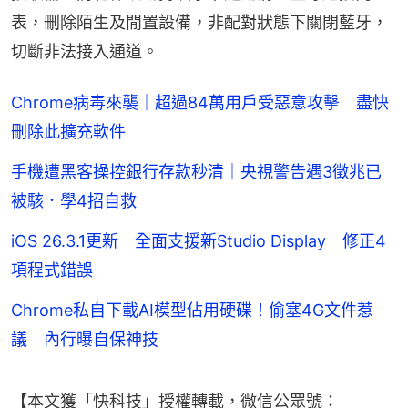
表，刪除陌生及閒置設備，非配對狀態下關閉藍牙，
切斷非法接入通道。
Chrome病毒來襲｜超過84萬用戶受惡意攻擊 盡快
刪除此擴充軟件
手機遭黑客操控銀行存款秒清｜央視警告遇3徵兆已
被駭．學4招自救
iOS 26.3.1更新 全面支援新Studio Display 修正4
項程式錯誤
Chrome私自下載AI模型佔用硬碟！偷塞4G文件惹
議 內行曝自保神技
【本文獲「快科技」授權轉載，微信公眾號：