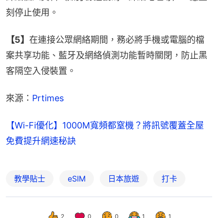
刻停止使用。
【5】
在連接公眾網絡期間，務必將手機或電腦的檔
案共享功能、藍牙及網絡偵測功能暫時關閉，防止黑
客隔空入侵裝置。
來源：
Prtimes
【Wi-Fi優化】1000M寬頻都窒機？將訊號覆蓋全屋
免費提升網速秘訣
教學貼士
eSIM
日本旅遊
打卡
2
0
0
1
1