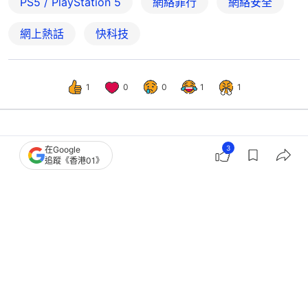
PS5 / PlayStation 5
網絡罪行
網絡安全
網上熱話
快科技
1
0
0
1
1
科技玩物
數碼生活
3
在Google
追蹤《香港01》
DJI推全新AI掃地機ROMO 2系列 伸機
械臂掃死角配36000Pa超強吸力