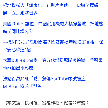
掃地機械人「離家出走」影片瘋傳 四處遊笑爆網
民：立志服務世界
美國iRobot讓位 中國家用機械人橫掃全球 掃地機
銷量同比增3成
手機NFC竟是隱形間諜？國安部揭無感洩密真相 保
平安必學這1招
大疆DJI RS 5實測 第五代增穩配磁吸追蹤 手殘黨
也能拍出電影感
法籍百萬網紅「酷」驚傳YouTube帳號被盜
MrBeast慘成「幫兇」
【本文獲「快科技」授權轉載，微信公眾號：