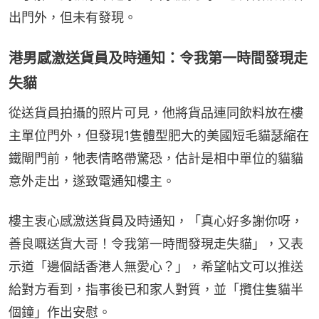
出門外，但未有發現。
港男感激送貨員及時通知：令我第一時間發現走
失貓
從送貨員拍攝的照片可見，他將貨品連同飲料放在樓
主單位門外，但發現1隻體型肥大的美國短毛貓瑟縮在
鐵閘門前，牠表情略帶驚恐，估計是相中單位的貓貓
意外走出，遂致電通知樓主。
樓主衷心感激送貨員及時通知，「真心好多謝你呀，
善良嘅送貨大哥！令我第一時間發現走失貓」，又表
示道「邊個話香港人無愛心？」，希望帖文可以推送
給對方看到，指事後已和家人對質，並「攬住隻貓半
個鐘」作出安慰。