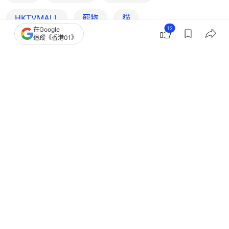
HKTVMALL
寵物
貓
12
在Google
追蹤《香港01》
21
7
0
6
1
生活
寵物
浪貓媽帶6子街頭討生活！店長用美食感
化 牠竟自主入職古董店