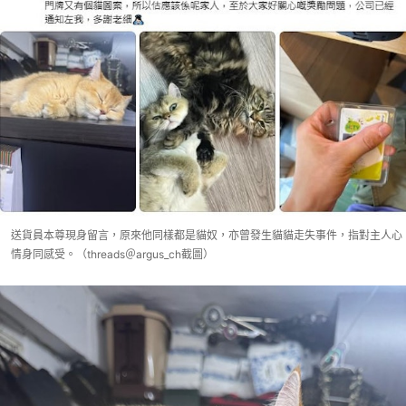
送貨員本尊現身留言，原來他同樣都是貓奴，亦曾發生貓貓走失事件，指對主人心
情身同感受。（threads＠argus_ch截圖）