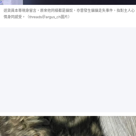
送貨員本尊現身留言，原來他同樣都是貓奴，亦曾發生貓貓走失事件，指對主人心
情身同感受。（threads＠argus_ch圖片）