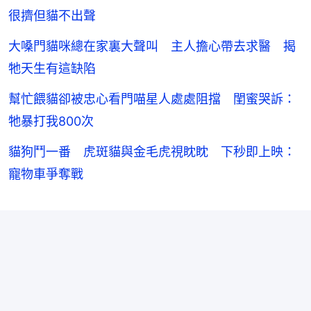
很擠但貓不出聲
大嗓門貓咪總在家裏大聲叫 主人擔心帶去求醫 揭
牠天生有這缺陷
幫忙餵貓卻被忠心看門喵星人處處阻擋 閨蜜哭訴：
牠暴打我800次
貓狗鬥一番 虎斑貓與金毛虎視眈眈 下秒即上映：
寵物車爭奪戰