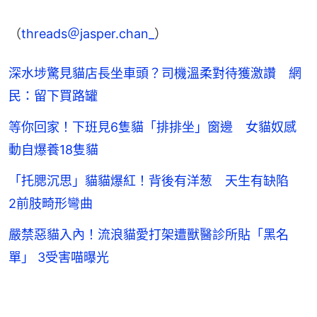
（
threads＠jasper.chan_
）
深水埗驚見貓店長坐車頭？司機溫柔對待獲激讚 網
民：留下買路罐
等你回家！下班見6隻貓「排排坐」窗邊 女貓奴感
動自爆養18隻貓
「托腮沉思」貓貓爆紅！背後有洋葱 天生有缺陷
2前肢畸形彎曲
嚴禁惡貓入內！流浪貓愛打架遭獸醫診所貼「黑名
單」 3受害喵曝光