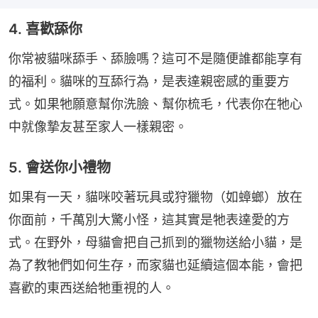
4. 喜歡舔你
你常被貓咪舔手、舔臉嗎？這可不是隨便誰都能享有
的福利。貓咪的互舔行為，是表達親密感的重要方
式。如果牠願意幫你洗臉、幫你梳毛，代表你在牠心
中就像摯友甚至家人一樣親密。
5. 會送你小禮物
如果有一天，貓咪咬著玩具或狩獵物（如蟑螂）放在
你面前，千萬別大驚小怪，這其實是牠表達愛的方
式。在野外，母貓會把自己抓到的獵物送給小貓，是
為了教牠們如何生存，而家貓也延續這個本能，會把
喜歡的東西送給牠重視的人。