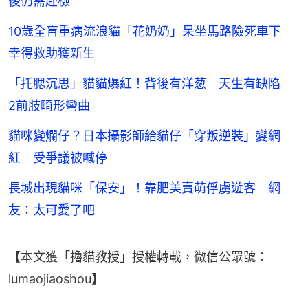
後仍需赴檢
10歲全盲重病流浪貓「花奶奶」呆坐馬路險死車下
幸得救助獲新生
「托腮沉思」貓貓爆紅！背後有洋葱 天生有缺陷
2前肢畸形彎曲
貓咪變爛仔？日本攝影師給貓仔「穿叛逆裝」變網
紅 受爭議被喊停
長城出現貓咪「保安」！靠肥美賣萌俘虜遊客 網
友：太可愛了吧
【本文獲「擼貓教授」授權轉載，微信公眾號：
lumaojiaoshou】