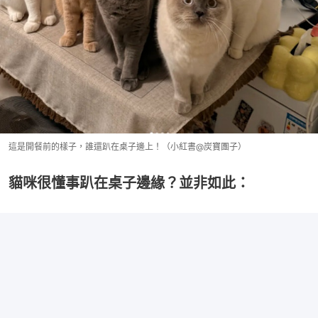
這是開餐前的樣子，誰還趴在桌子邊上！（小紅書@炭寶團子）
貓咪很懂事趴在桌子邊緣？並非如此：