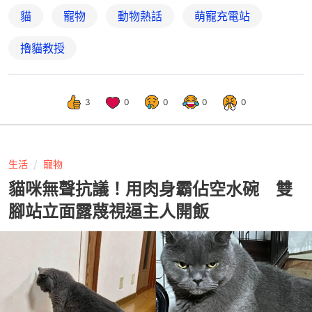
貓
寵物
動物熱話
萌寵充電站
擼貓教授
3
0
0
0
0
生活
寵物
貓咪無聲抗議！用肉身霸佔空水碗 雙
腳站立面露蔑視逼主人開飯