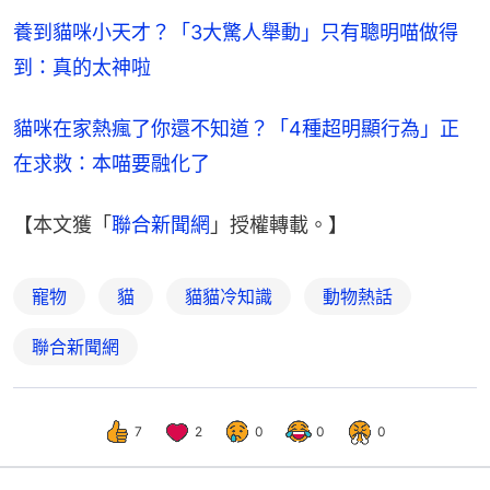
養到貓咪小天才？「3大驚人舉動」只有聰明喵做得
到：真的太神啦
貓咪在家熱瘋了你還不知道？「4種超明顯行為」正
在求救：本喵要融化了
【本文獲「
聯合新聞網
」授權轉載。】
寵物
貓
貓貓冷知識
動物熱話
聯合新聞網
7
2
0
0
0