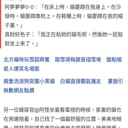
阿夢夢夢0-0：「在床上時，貓要蹲在我身上。在沙
發時，貓要蹲靠枕上。在鞋櫃上時，貓要蹲在我的帽
子裏。」
貪財好色子：「我正在粘她的貓毛呢，然後她一屁股
就坐上來了。」
北方貓咪玩雪超興奮 踏雪尋梅變直插雪堆 盤點喵
星人爆笑名場面
兩隻流浪狗突襲小黑貓 白貓直接霸氣護友 畫面引
無數網友點讚
另一位鏟屎官@阿怪坐着看電視的時候，家裏的貓也
在旁邊陪着，自己找了一個最舒服的位置，美美地睡