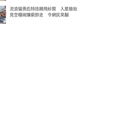
流浪貓喪彪特技踢飛紗窗 入屋搶劫
見空糧碗嫌窮即走 令網民笑翻