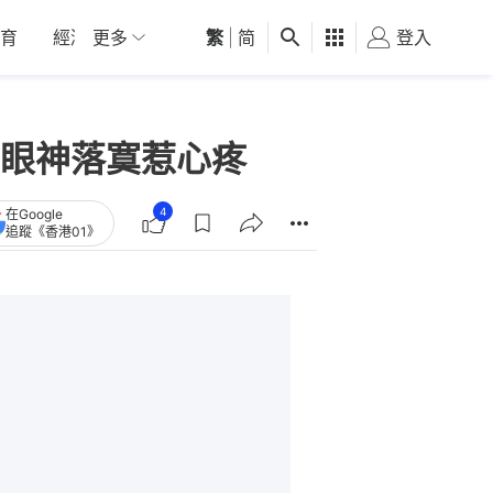
育
經濟
更多
01深圳
繁
觀點
|
简
健康
好食玩飛
登入
女
眼神落寞惹心疼
4
在Google
追蹤《香港01》