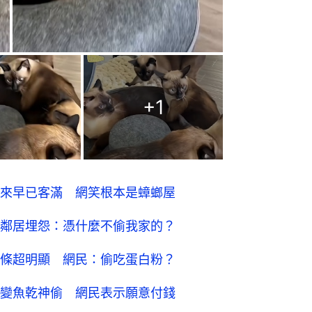
+
1
來早已客滿 網笑根本是蟑螂屋
鄰居埋怨：憑什麼不偷我家的？
條超明顯 網民：偷吃蛋白粉？
變魚乾神偷 網民表示願意付錢