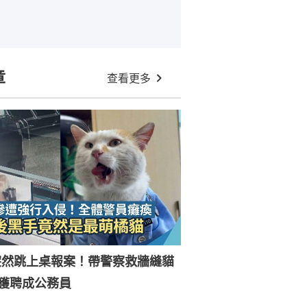
章
查看更多
突然跳上桌報案！帶警察救牆縫貓
獲聘成公務員