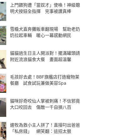
上門餵狗遭「當奴才」使喚！神級聰
明犬按鈕全指揮 完事被讚真棒
雪橇犬直奔攤販車翻現場 幫助老奶
奶拉起車輛 暖心一幕感動網民
貓貓過生日主人開派對！擺滿罐頭請
附近流浪貓食大餐 畫面超溫馨
毛孩好去處！BBF旗艦店打造寵物茶
餐廳 試食試玩兼做美容Spa
貓咪好奇咬仙人掌被刺痛！不信邪竟
大口咬回去 傷敵一千自損八百
邊牧為救小主人拼了！直接叼出爸爸
「私房錢」 網笑翻：這招太狠