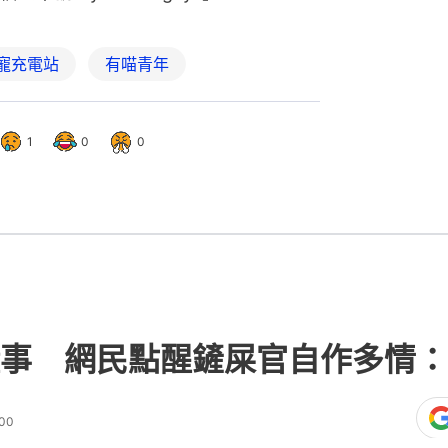
寵充電站
有喵青年
1
0
0
事 網民點醒鏟屎官自作多情：
:00