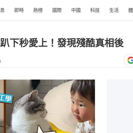
息
即時
熱榜
國際
中國
科技
生活
體
趴下秒愛上！發現殘酷真相後 
4