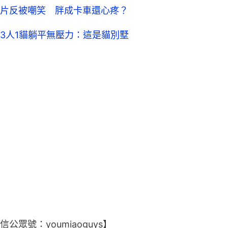
片反被嘲笑 胖成卡車還心疼？
3人1貓躺平無壓力：這是貓別墅
眾號：youmiaoguys】