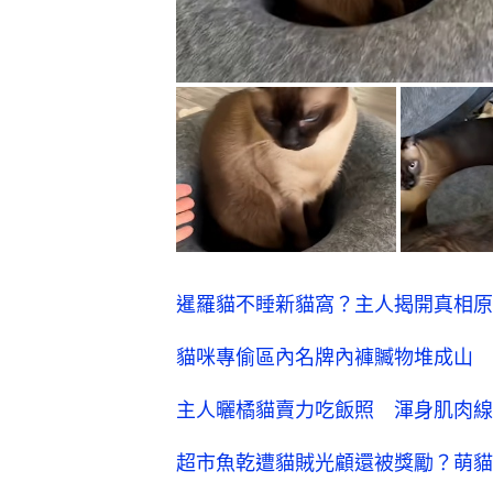
暹羅貓不睡新貓窩？主人揭開真相原
貓咪專偷區內名牌內褲贓物堆成山 
主人曬橘貓賣力吃飯照 渾身肌肉線
超市魚乾遭貓賊光顧還被獎勵？萌貓