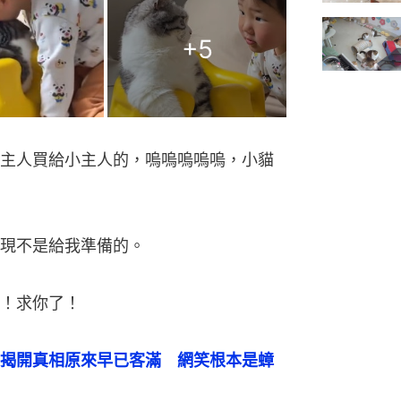
+
5
主人買給小主人的，嗚嗚嗚嗚嗚，小貓
現不是給我準備的。
！求你了！
揭開真相原來早已客滿　網笑根本是蟑