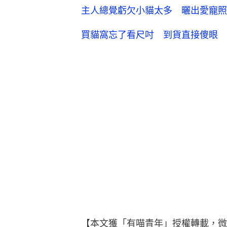
主人總覺虧欠小貓太多 曬出愛寵照
買貓窩忘了看尺吋 到貨直接傻眼 
【本文獲「有喵青年」授權轉載，微信公