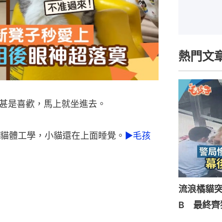
熱門文
甚是喜歡，馬上就坐進去。
貓體工學，小貓還在上面睡覺。
►毛孩
流浪橘貓
B 最終齊