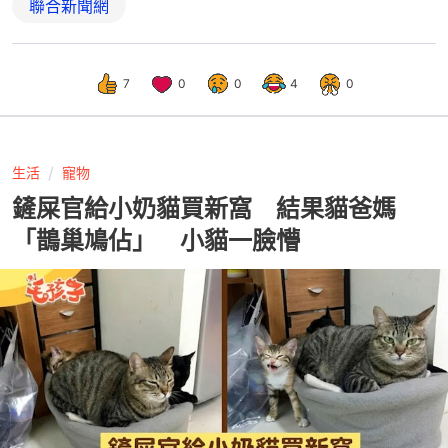
聯合新聞網
7
0
0
4
0
生活
寵物
鏟屎官給小奶貓買新窩 結果貓爸媽
「鵲巢鳩佔」 小貓一臉懵