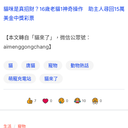
貓咪是真招財？16歲老貓1神奇操作 助主人尋回15萬
美金中獎彩票
【本文轉自「貓來了」，微信公眾號：
aimenggongchang】
貓
唐貓
寵物
動物熱話
萌寵充電站
貓來了
7
0
0
10
0
生活
寵物