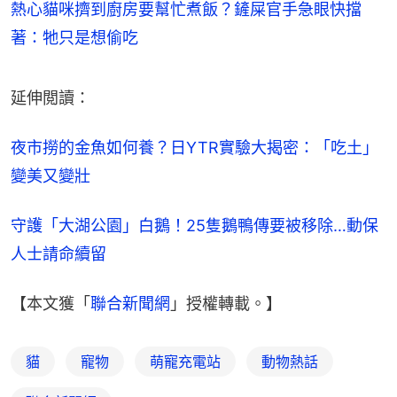
熱心貓咪擠到廚房要幫忙煮飯？鏟屎官手急眼快擋
著：牠只是想偷吃
延伸閲讀：
夜市撈的金魚如何養？日YTR實驗大揭密：「吃土」
變美又變壯
守護「大湖公園」白鵝！25隻鵝鴨傳要被移除…動保
人士請命續留
【本文獲「
聯合新聞網
」授權轉載。】
貓
寵物
萌寵充電站
動物熱話