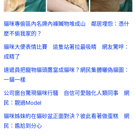
貓咪專偷區內名牌內褲贓物堆成山 鄰居埋怨：憑什
麼不偷我家的？
貓咪大便表情比賽 這隻站著拉最吸睛 網友驚呼：
成精了
速遞員把寵物貓頭鷹當成貓咪？網民集體曬偽貓圖：
一貓一樣
公司窗台驚現貓咪行騷 自信可愛融化人類同事 網
民：靚過Model
貓咪姊妹約在貓砂盆正面對決？彼此看著做蛋糕 網
民：尷尬到分心