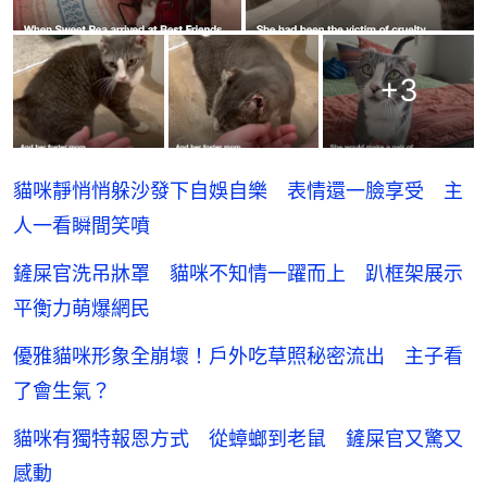
+
3
貓咪靜悄悄躲沙發下自娛自樂 表情還一臉享受 主
人一看瞬間笑噴
鏟屎官洗吊牀罩 貓咪不知情一躍而上 趴框架展示
平衡力萌爆網民
優雅貓咪形象全崩壞！戶外吃草照秘密流出 主子看
了會生氣？
貓咪有獨特報恩方式 從蟑螂到老鼠 鏟屎官又驚又
感動