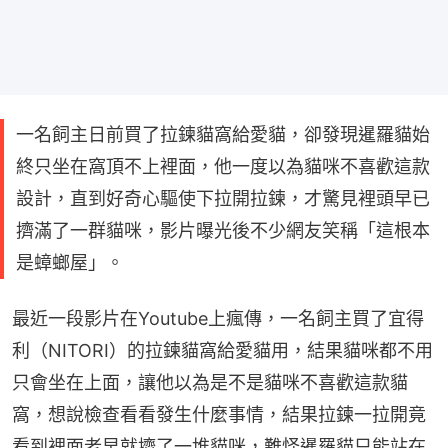
一名飼主日前買了拉鍊貓窩給愛貓，卻發現暹羅貓始
終只坐在窩頂不上裡面，他一度以為貓咪不喜歡這款
設計，直到好奇心驅使下拉開拉鍊，才驚見裡頭早已
擠滿了一群貓咪，影片曝光後不少網友笑稱「這根本
是蟑螂屋」。
最近一段影片在Youtube上瘋傳，一名飼主買了宜得
利（NITORI）的拉鍊貓窩給愛貓用，結果貓咪都不用
只會坐在上面，讓他以為是不是貓咪不喜歡這款貓
窩，想說檢查看看發生什麼事情，結果拉鍊一拉開竟
看到裡面老早就擠了一堆貓咪，難怪暹羅貓只能站在