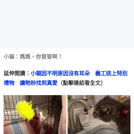
小貓：媽媽，你管管啊！
延伸閲讀：
小貓因不明原因沒有耳朵　義工送上特別
禮物　讓牠秒找到真愛
（點擊連結看全文）