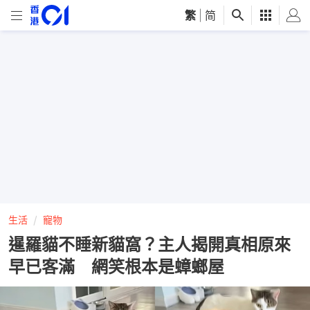
繁
|
简
生活
寵物
暹羅貓不睡新貓窩？主人揭開真相原來
早已客滿 網笑根本是蟑螂屋